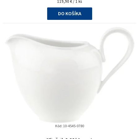
Jednotková
z
119,90 € / 1 ks
cena:
5
DO KOŠÍKA
hviezdičiek.
Kód:
10-4545-0780