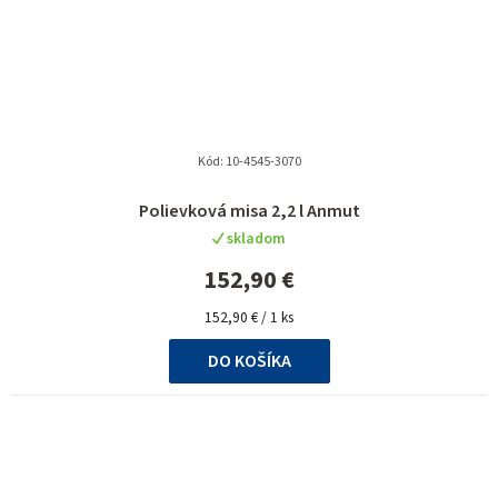
Kód:
10-4545-3070
Polievková misa 2,2 l Anmut
skladom
152,90 €
Jednotková
152,90 € / 1 ks
cena:
DO KOŠÍKA