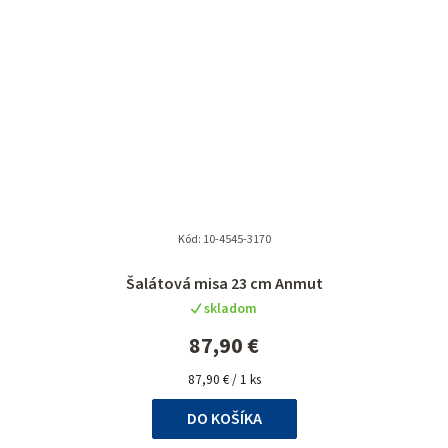
Kód:
10-4545-3170
Šalátová misa 23 cm Anmut
skladom
87,90 €
Jednotková
87,90 € / 1 ks
cena:
DO KOŠÍKA