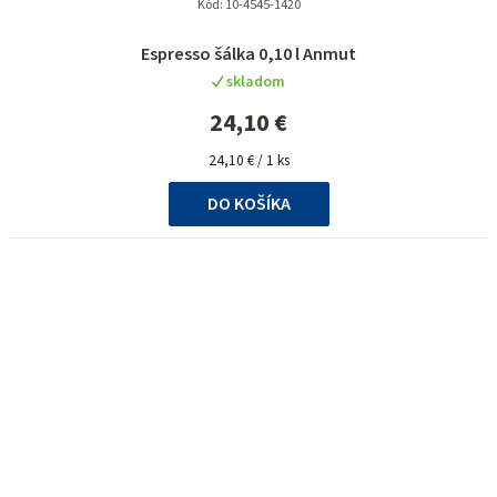
Kód:
10-4545-1420
Espresso šálka 0,10 l Anmut
skladom
24,10 €
Jednotková
24,10 € / 1 ks
cena:
DO KOŠÍKA