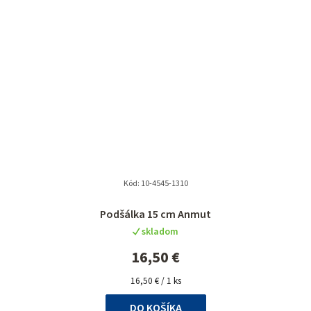
Kód:
10-4545-1310
Podšálka 15 cm Anmut
skladom
16,50 €
Jednotková
16,50 € / 1 ks
cena:
DO KOŠÍKA