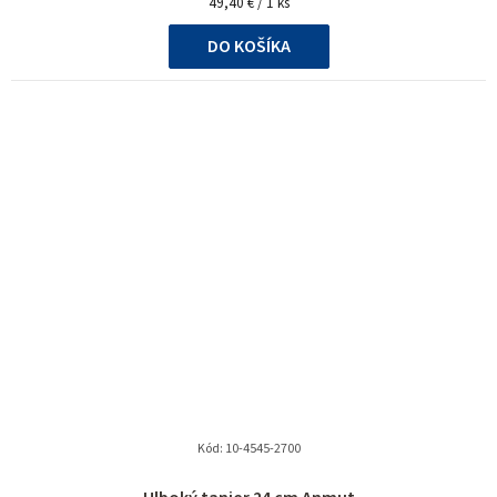
Jednotková
49,40 € / 1 ks
cena:
DO KOŠÍKA
Kód:
10-4545-2700