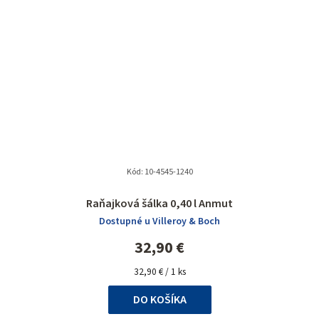
Kód:
10-4545-1240
Raňajková šálka 0,40 l Anmut
Dostupné u Villeroy & Boch
32,90 €
Jednotková
32,90 € / 1 ks
cena:
DO KOŠÍKA