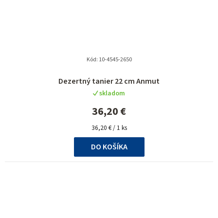
Kód:
10-4545-2650
Dezertný tanier 22 cm Anmut
skladom
36,20 €
Jednotková
36,20 € / 1 ks
cena:
DO KOŠÍKA