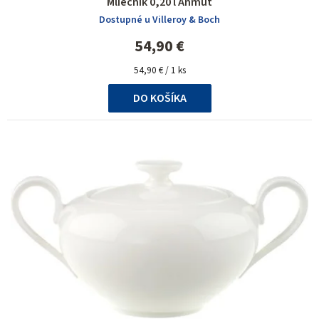
Mliečnik 0,20 l Anmut
Dostupné u Villeroy & Boch
54,90 €
Jednotková
54,90 € / 1 ks
cena:
DO KOŠÍKA