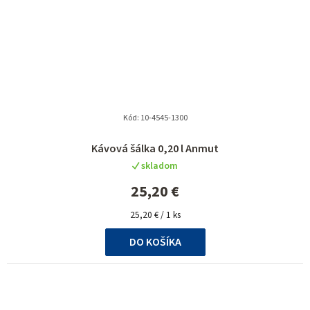
Kód:
10-4545-1300
Kávová šálka 0,20 l Anmut
skladom
25,20 €
Jednotková
25,20 € / 1 ks
cena:
DO KOŠÍKA