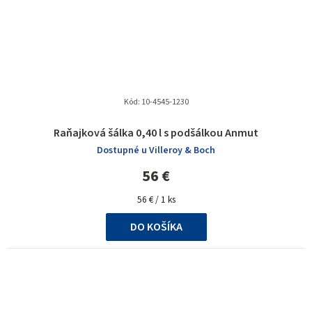
Kód:
10-4545-1230
Raňajková šálka 0,40 l s podšálkou Anmut
Dostupné u Villeroy & Boch
56 €
Jednotková
56 € / 1 ks
cena:
DO KOŠÍKA