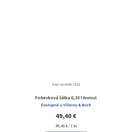
Kód:
10-4545-2510
Polievková šálka 0,35 l Anmut
Dostupné u Villeroy & Boch
49,40 €
Jednotková
49,40 € / 1 ks
cena: