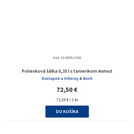
Kód:
10-4545-2500
Polievková šálka 0,35 l s tanierikom Anmut
Dostupné u Villeroy & Boch
72,50 €
Jednotková
72,50 € / 1 ks
cena:
DO KOŠÍKA