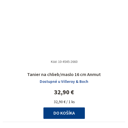
Kód:
10-4545-2660
Tanier na chlieb/maslo 16 cm Anmut
Dostupné u Villeroy & Boch
32,90 €
Jednotková
32,90 € / 1 ks
cena:
DO KOŠÍKA