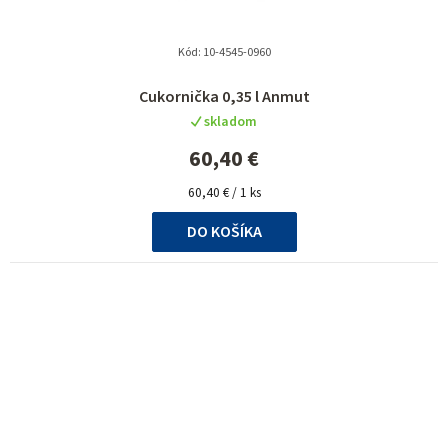
Kód:
10-4545-0960
Priemerné
Cukornička 0,35 l Anmut
hodnotenie
skladom
produktu
je
60,40 €
5,0
Jednotková
z
60,40 € / 1 ks
cena:
5
DO KOŠÍKA
hviezdičiek.