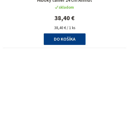
Hlboký tanier 24 cm Anmut
skladom
38,40 €
Jednotková
38,40 € / 1 ks
cena:
DO KOŠÍKA