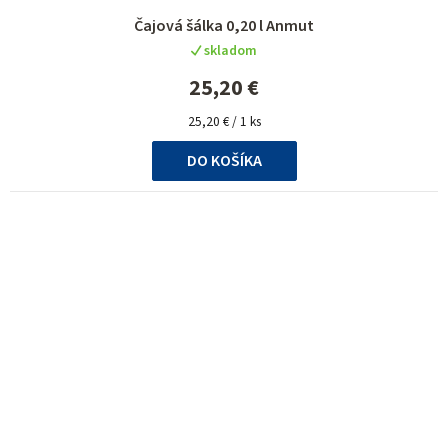
Čajová šálka 0,20 l Anmut
skladom
25,20 €
Jednotková
25,20 € / 1 ks
cena:
DO KOŠÍKA