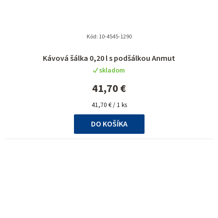
Kód:
10-4545-1290
Kávová šálka 0,20 l s podšálkou Anmut
skladom
41,70 €
Jednotková
41,70 € / 1 ks
cena:
DO KOŠÍKA