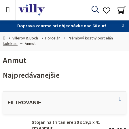
Prejsť
na
Hľadať
obsah
NÁ
KO
Doprava zdarma pri objednávke nad 60 eur!
Domov
Villeroy & Boch
Porcelán
Prémiový kostný porcelán |
kolekcie
Anmut
Anmut
Najpredávanejšie
V
ý
p
i
Stojan na tri taniere 30 x 19,5 x 41
s
cm Anmut