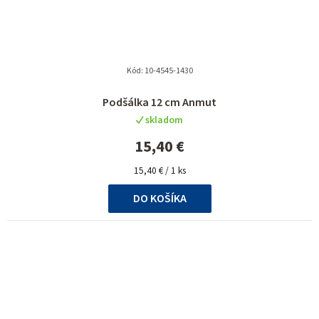
Kód:
10-4545-1430
Podšálka 12 cm Anmut
skladom
15,40 €
Jednotková
15,40 € / 1 ks
cena:
DO KOŠÍKA