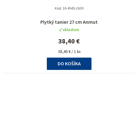
Kód:
10-4545-2630
Plytký tanier 27 cm Anmut
skladom
38,40 €
Jednotková
38,40 € / 1 ks
cena:
DO KOŠÍKA