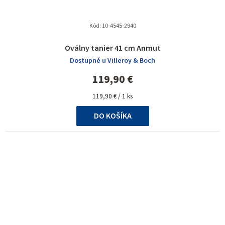
Kód:
10-4545-2940
Oválny tanier 41 cm Anmut
Dostupné u Villeroy & Boch
119,90 €
Jednotková
119,90 € / 1 ks
cena:
DO KOŠÍKA