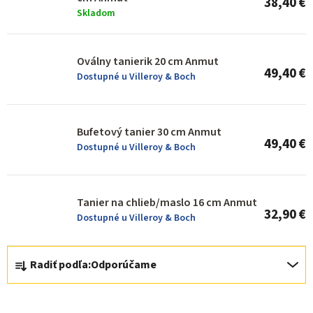
38,40 €
p
Skladom
r
o
Oválny tanierik 20 cm Anmut
49,40 €
d
Dostupné u Villeroy & Boch
u
k
Bufetový tanier 30 cm Anmut
t
49,40 €
Dostupné u Villeroy & Boch
o
v
Tanier na chlieb/maslo 16 cm Anmut
32,90 €
Dostupné u Villeroy & Boch
R
Radiť podľa:
Odporúčame
a
d