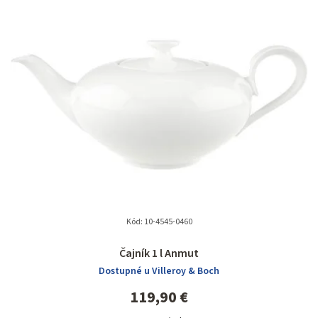
e
n
i
e
p
r
o
d
u
k
t
Kód:
10-4545-0460
Priemerné
o
Čajník 1 l Anmut
hodnotenie
v
Dostupné u Villeroy & Boch
produktu
je
119,90 €
5,0