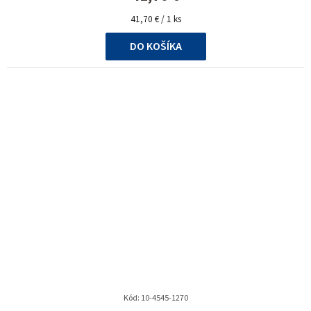
Jednotková
41,70 € / 1 ks
cena:
DO KOŠÍKA
Kód:
10-4545-1270