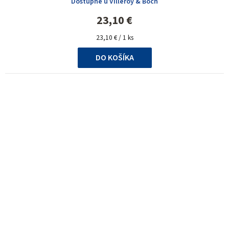
Dostupné u Villeroy & Boch
23,10 €
Jednotková
23,10 € / 1 ks
cena:
DO KOŠÍKA