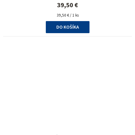
39,50 €
Jednotková
39,50 € / 1 ks
cena:
DO KOŠÍKA