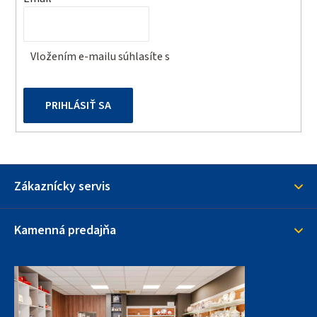
p
i
r
e
v
Vložením e-mailu súhlasíte s
podmienkami ochrany
k
osobných údajov
y
v
PRIHLÁSIŤ SA
ý
p
i
s
u
Zákaznícky servis
Kamenná predajňa