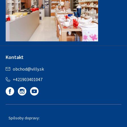
Kontakt
obchod
@
villy.sk
+421903401047
Spôsoby dopravy: