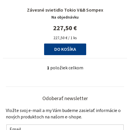
o
Závesné svietidlo Tokio V&B Sompex
v
Na objednávku
227,50 €
Jednotková
227,50 € / 1 ks
cena:
DO KOŠÍKA
1
položiek celkom
O
v
l
Z
á
á
d
Odoberať newsletter
a
p
Vložte svoj e-mail a my Vám budeme zasielať informácie o
c
ä
nových produktoch na našom e-shope.
i
t
e
Email