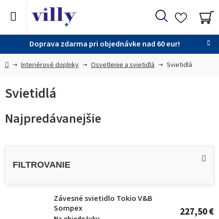
Prejsť
na
Hľadať
obsah
NÁ
KO
Doprava zdarma pri objednávke nad 60 eur!
Domov
Interiérové doplnky
Osvetlenie a svietidlá
Svietidlá
Svietidlá
Najpredávanejšie
V
ý
p
i
Závesné svietidlo Tokio V&B
s
Sompex
227,50 €