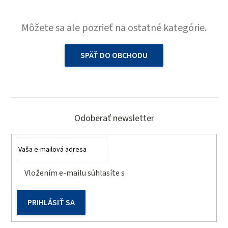
Môžete sa ale pozrieť na ostatné kategórie.
SPÄŤ DO OBCHODU
Z
á
Odoberať newsletter
p
ä
t
Vložením e-mailu súhlasíte s
podmienkami ochrany
i
osobných údajov
e
PRIHLÁSIŤ SA