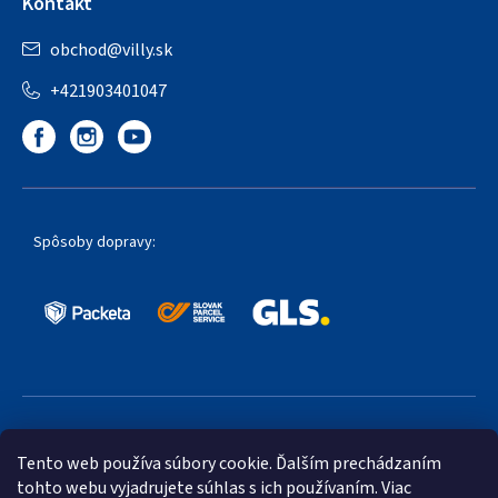
Kontakt
obchod
@
villy.sk
+421903401047
Spôsoby dopravy:
Obľúbené spôsoby platby:
Tento web používa súbory cookie. Ďalším prechádzaním
tohto webu vyjadrujete súhlas s ich používaním. Viac