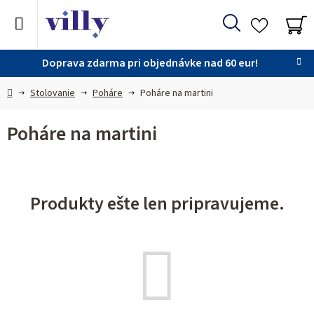
Prejsť
na
Hľadať
obsah
NÁ
KO
Doprava zdarma pri objednávke nad 60 eur!
Domov
Stolovanie
Poháre
Poháre na martini
Poháre na martini
Produkty ešte len pripravujeme.