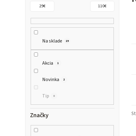
n
29
€
110
€
ý
p
a
Na sklade
19
n
Akcia
1
e
l
Novinka
2
Tip
0
S
Značky