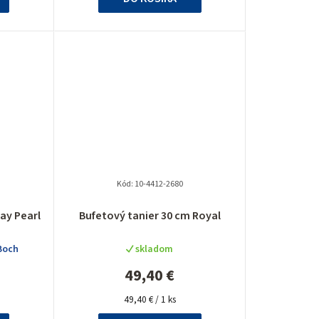
Kód:
10-4412-2680
ay Pearl
Bufetový tanier 30 cm Royal
Boch
skladom
49,40 €
Jednotková
49,40 € / 1 ks
cena: