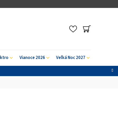
NÁKUPNÝ
KOŠÍK
ektro
Vianoce 2026
Veľká Noc 2027
Výpredaj