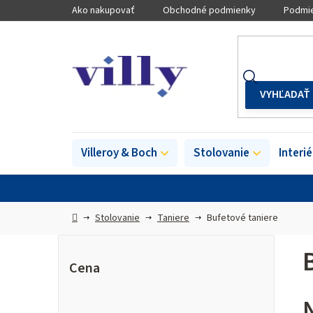
Prejsť
Ako nakupovať
Obchodné podmienky
Podmie
na
obsah
Villeroy & Boch
Stolovanie
Interi
Domov
Stolovanie
Taniere
Bufetové taniere
B
o
Cena
č