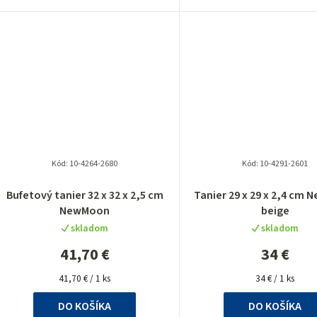
Kód:
10-4264-2680
Kód:
10-4291-2601
Bufetový tanier 32 x 32 x 2,5 cm
Tanier 29 x 29 x 2,4 cm
NewMoon
beige
skladom
skladom
41,70 €
34 €
Jednotková
Jednotková
41,70 € / 1 ks
34 € / 1 ks
cena:
cena:
DO KOŠÍKA
DO KOŠÍKA