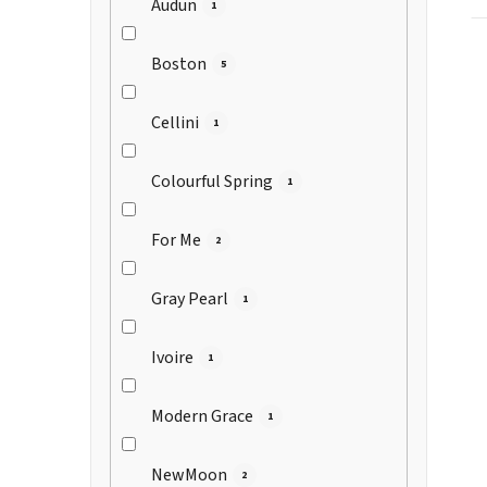
Audun
1
Boston
5
Cellini
1
Colourful Spring
1
For Me
2
Gray Pearl
1
Ivoire
1
Modern Grace
1
NewMoon
2