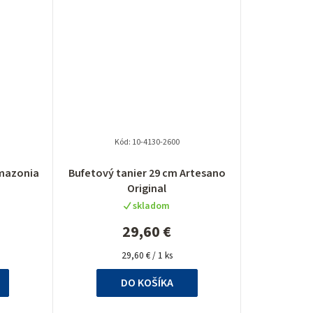
o
v
Kód:
10-4130-2600
Priemerné
Amazonia
Bufetový tanier 29 cm Artesano
hodnotenie
Original
produktu
skladom
je
5,0
29,60 €
z
Jednotková
5
29,60 € / 1 ks
cena:
hviezdičiek.
DO KOŠÍKA