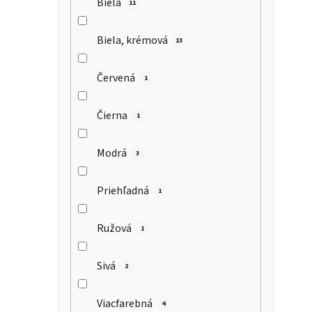
Biela
11
Biela, krémová
13
Červená
1
Čierna
1
Modrá
3
Priehľadná
1
Ružová
1
Sivá
2
Viacfarebná
4