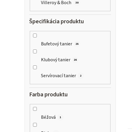
Villeroy & Boch
30
Špecifikácia produktu
i
s
Bufetový tanier
28
Klubový tanier
26
r
Servírovací tanier
2
Farba produktu
Béžová
1
t