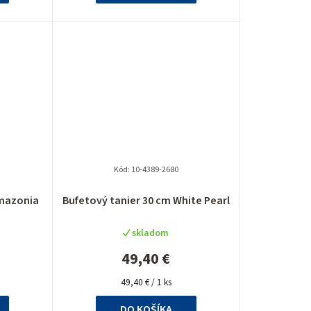
Kód:
10-4389-2680
Amazonia
Bufetový tanier 30 cm White Pearl
skladom
49,40 €
Jednotková
49,40 € / 1 ks
cena:
DO KOŠÍKA