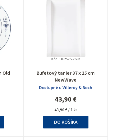
e
n
i
e
p
Kód:
10-2525-2697
r
m Old
Bufetový tanier 37 x 25 cm
NewWave
o
Dostupné u Villeroy & Boch
d
43,90 €
u
Jednotková
43,90 € / 1 ks
cena:
k
DO KOŠÍKA
t