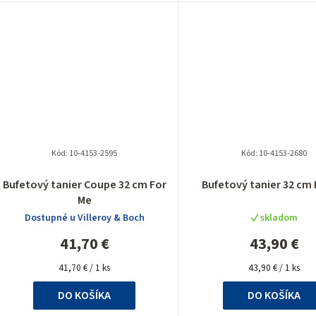
Kód:
10-4153-2595
Kód:
10-4153-2680
Bufetový tanier Coupe 32 cm For
Bufetový tanier 32 cm 
Me
Dostupné u Villeroy & Boch
skladom
41,70 €
43,90 €
Jednotková
Jednotková
41,70 € / 1 ks
43,90 € / 1 ks
cena:
cena:
DO KOŠÍKA
DO KOŠÍKA