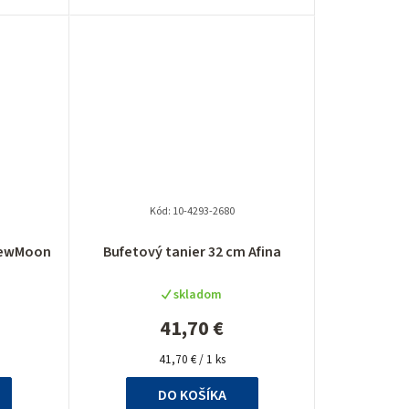
Kód:
10-4293-2680
Priemerné
 NewMoon
Bufetový tanier 32 cm Afina
hodnotenie
produktu
skladom
je
5,0
41,70 €
z
Jednotková
5
41,70 € / 1 ks
cena:
hviezdičiek.
DO KOŠÍKA