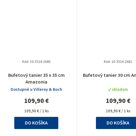
o
v
Kód:
10-3514-2680
Kód:
10-3514-2681
Bufetový tanier 35 x 35 cm
Bufetový tanier 30 cm 
Amazonia
Dostupné u Villeroy & Boch
skladom
109,90 €
109,90 €
Jednotková
Jednotková
109,90 € / 1 ks
109,90 € / 1 ks
cena:
cena:
DO KOŠÍKA
DO KOŠÍKA