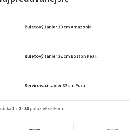
Bufetový tanier 30 cm Amazonia
Bufetový tanier 32 cm Boston Pearl
Servírovací tanier 32 cm Pura
tránka
1
z
2
-
30
položiek celkom
V