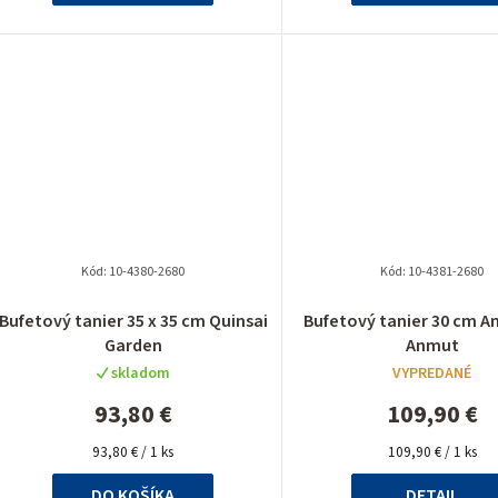
Kód:
10-4380-2680
Kód:
10-4381-2680
Bufetový tanier 35 x 35 cm Quinsai
Bufetový tanier 30 cm 
Garden
Anmut
skladom
VYPREDANÉ
93,80 €
109,90 €
Jednotková
Jednotková
93,80 € / 1 ks
109,90 € / 1 ks
cena:
cena:
DO KOŠÍKA
DETAIL