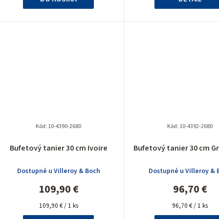
Kód:
10-4390-2680
Kód:
10-4392-2680
Bufetový tanier 30 cm Ivoire
Bufetový tanier 30 cm Gr
Dostupné u Villeroy & Boch
Dostupné u Villeroy & 
109,90 €
96,70 €
Jednotková
Jednotková
109,90 € / 1 ks
96,70 € / 1 ks
cena:
cena: