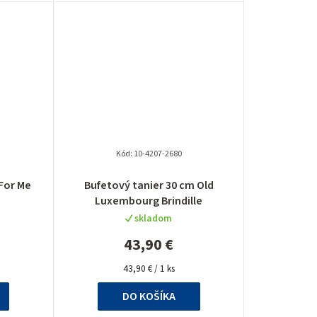
Kód:
10-4207-2680
For Me
Bufetový tanier 30 cm Old
Luxembourg Brindille
skladom
43,90 €
Jednotková
43,90 € / 1 ks
cena:
DO KOŠÍKA