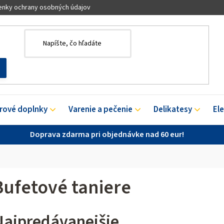
nky ochrany osobných údajov
érové doplnky
Varenie a pečenie
Delikatesy
El
Doprava zdarma pri objednávke nad 60 eur!
Bufetové taniere
Najpredávanejšie