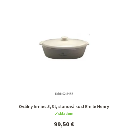
e
n
i
e
p
r
o
d
u
k
t
Kód:
02 8456
o
Oválny hrniec 5,8 l, slonová kosť Emile Henry
v
skladom
99,50 €