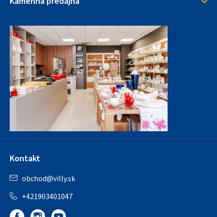
Kamenná predajňa
Kontakt
obchod
@
villy.sk
+421903401047