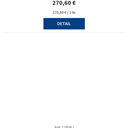
270,60 €
Jednotková
270,60 € / 1 ks
cena:
DETAIL
Kód:
120DALI