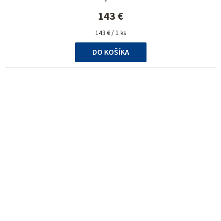
143 €
Jednotková
143 € / 1 ks
cena:
DO KOŠÍKA