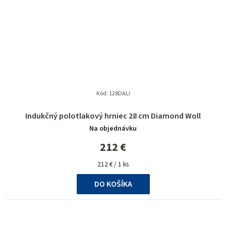
Kód:
128DALI
Indukčný polotlakový hrniec 28 cm Diamond Woll
Na objednávku
212 €
Jednotková
212 € / 1 ks
cena:
DO KOŠÍKA