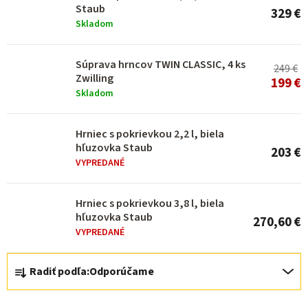
s
Staub
329 €
p
Skladom
r
o
Súprava hrncov TWIN CLASSIC, 4 ks
249 €
Zwilling
199 €
d
Skladom
u
k
Hrniec s pokrievkou 2,2 l, biela
hľuzovka Staub
t
203 €
VYPREDANÉ
o
v
Hrniec s pokrievkou 3,8 l, biela
hľuzovka Staub
270,60 €
VYPREDANÉ
R
Radiť podľa:
Odporúčame
a
d