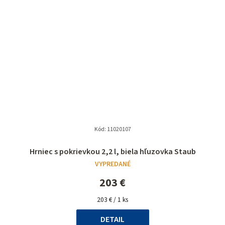
Kód:
11020107
Hrniec s pokrievkou 2,2 l, biela hľuzovka Staub
VYPREDANÉ
203 €
Jednotková
203 € / 1 ks
cena:
DETAIL