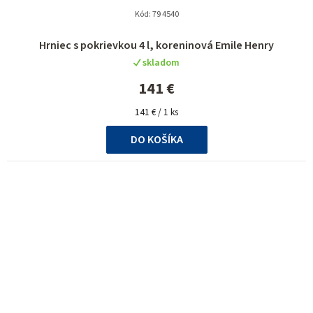
Kód:
79 4540
Hrniec s pokrievkou 4 l, koreninová Emile Henry
skladom
141 €
Jednotková
141 € / 1 ks
cena:
DO KOŠÍKA