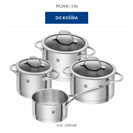
Jednotková
99,50 € / 1 ks
cena:
DO KOŠÍKA
Kód:
1006146