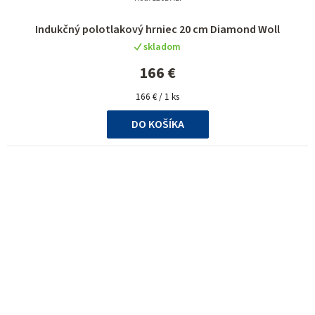
Indukčný polotlakový hrniec 20 cm Diamond Woll
skladom
166 €
Jednotková
166 € / 1 ks
cena:
DO KOŠÍKA