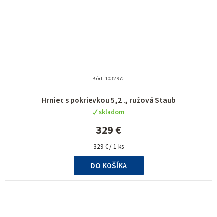
Kód:
1032973
Hrniec s pokrievkou 5,2 l, ružová Staub
skladom
329 €
Jednotková
329 € / 1 ks
cena:
DO KOŠÍKA