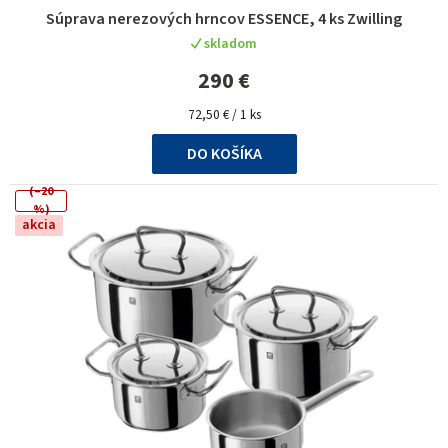
Priemerné
Súprava nerezových hrncov ESSENCE, 4 ks Zwilling
hodnotenie
skladom
produktu
je
290 €
5,0
Jednotková
z
72,50 € / 1 ks
cena:
5
DO KOŠÍKA
hviezdičiek.
(–20
%)
akcia