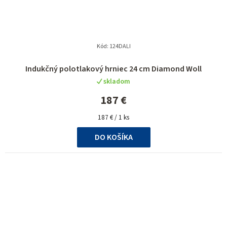
Kód:
124DALI
Indukčný polotlakový hrniec 24 cm Diamond Woll
skladom
187 €
Jednotková
187 € / 1 ks
cena:
DO KOŠÍKA