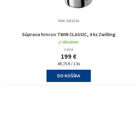
Kód:
1021216
Súprava hrncov TWIN CLASSIC, 4 ks Zwilling
skladom
249 €
199 €
Jednotková
49,75 € / 1 ks
cena:
DO KOŠÍKA