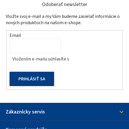
á
d
Odoberať newsletter
a
p
Vložte svoj e-mail a my Vám budeme zasielať informácie o
c
ä
nových produktoch na našom e-shope.
i
t
e
Email
p
i
r
e
v
Vložením e-mailu súhlasíte s
podmienkami ochrany
k
osobných údajov
y
v
PRIHLÁSIŤ SA
ý
p
i
s
u
Zákaznícky servis