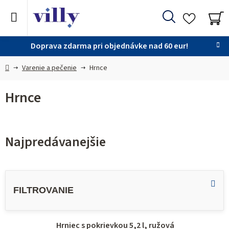
Prejsť
na
Hľadať
obsah
NÁ
KO
Doprava zdarma pri objednávke nad 60 eur!
Domov
Varenie a pečenie
Hrnce
Hrnce
Najpredávanejšie
V
ý
p
i
Hrniec s pokrievkou 5,2 l, ružová