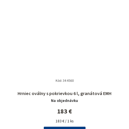
Kód:
34 4560
Hrniec oválny s pokrievkou 6 l, granátová EMH
Na objednávku
183 €
Jednotková
183 € / 1 ks
cena: