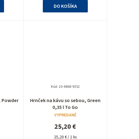
ek.
hviezdičiek.
DO KOŠÍKA
Kód:
10-4868-9352
né
Priemerné
, Powder
Hrnček na kávu so sebou, Green
nie
hodnotenie
0,35 l To Go
u
produktu
VYPREDANÉ
je
5,0
25,20 €
z
Jednotková
5
25,20 € / 1 ks