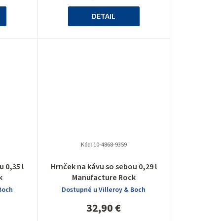
cena:
ek.
hviezdičiek.
DETAIL
Kód:
10-4868-9359
né
 0,35 l
Hrnček na kávu so sebou 0,29 l
nie
k
Manufacture Rock
u
Boch
Dostupné u Villeroy & Boch
32,90 €