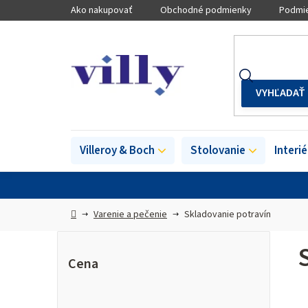
Prejsť
Ako nakupovať
Obchodné podmienky
Podmie
na
obsah
Villeroy & Boch
Stolovanie
Interi
Domov
Varenie a pečenie
Skladovanie potravín
B
o
Cena
č