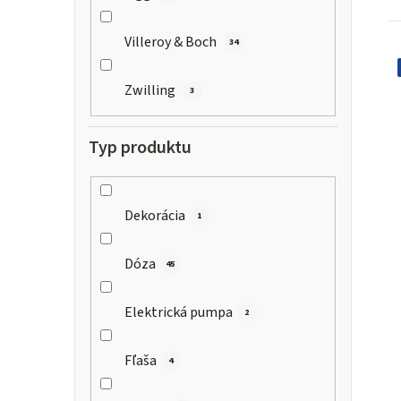
t
Villeroy & Boch
34
Zwilling
3
Typ produktu
Dekorácia
1
Dóza
45
Elektrická pumpa
2
Fľaša
4