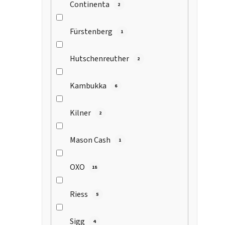
Continenta
2
Fürstenberg
1
Hutschenreuther
2
i
Kambukka
6
s
Kilner
2
r
Mason Cash
1
OXO
18
Riess
5
Sigg
4