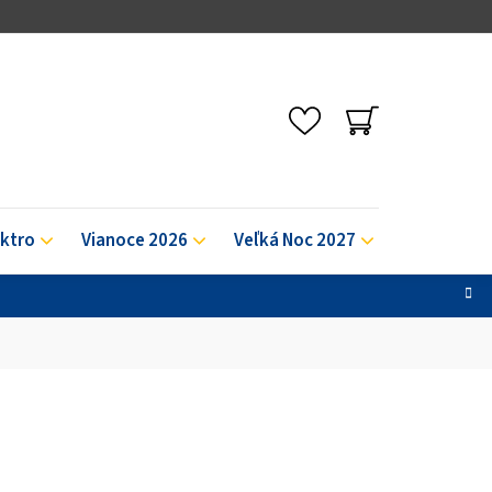
NÁKUPNÝ
KOŠÍK
ektro
Vianoce 2026
Veľká Noc 2027
Výpredaj