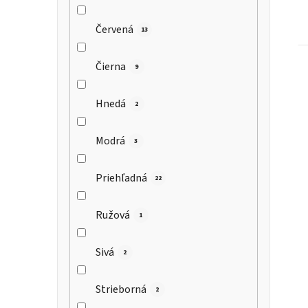
Červená
13
Čierna
9
Hnedá
2
Modrá
3
Priehľadná
22
Ružová
1
Sivá
2
Strieborná
2