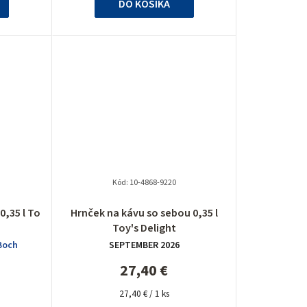
DO KOŠÍKA
Kód:
10-4868-9220
né
Priemerné
0,35 l To
Hrnček na kávu so sebou 0,35 l
nie
hodnotenie
Toy's Delight
u
produktu
Boch
SEPTEMBER 2026
je
5,0
27,40 €
z
Jednotková
5
27,40 € / 1 ks
cena: