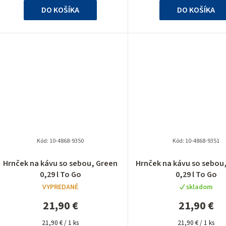
hviezdiči
DO KOŠÍKA
DO KOŠÍKA
Kód:
10-4868-9350
Kód:
10-4868-9351
Priemerné
Priemer
Hrnček na kávu so sebou, Green
Hrnček na kávu so sebou
hodnotenie
hodnote
0,29 l To Go
0,29 l To Go
produktu
produkt
VYPREDANÉ
skladom
je
je
5,0
5,0
21,90 €
21,90 €
z
z
Jednotková
5
Jednotková
5
21,90 € / 1 ks
21,90 € / 1 ks