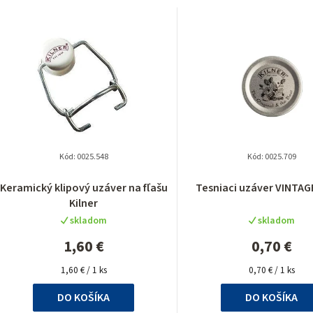
V
ý
p
p
Kód:
0025.548
Kód:
0025.709
Priemerné
Keramický klipový uzáver na fľašu
Tesniaci uzáver VINTAGE
hodnotenie
Kilner
o
produktu
skladom
skladom
je
d
5,0
1,60 €
0,70 €
z
u
Jednotková
5
Jednotková
1,60 € / 1 ks
0,70 € / 1 ks
cena:
cena:
hviezdičiek.
k
DO KOŠÍKA
DO KOŠÍKA