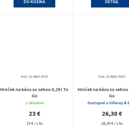
DO KOŠÍKA
DETAIL
Kód:
10-4865-9310
Kód:
10-4865-9620
Priemer
Hrnček na kávu so sebou 0,29 l To
Hrnček na kávu so sebou 
hodnote
Go
Go
produkt
skladom
Dostupné u Villeroy & 
je
5,0
23 €
26,30 €
z
Jednotková
Jednotková
5
23 € / 1 ks
26,30 € / 1 ks
cena:
cena: