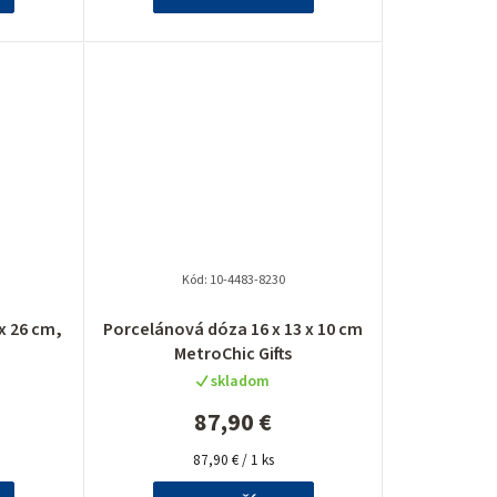
Kód:
10-4483-8230
x 26 cm,
Porcelánová dóza 16 x 13 x 10 cm
MetroChic Gifts
skladom
87,90 €
Jednotková
87,90 € / 1 ks
cena: