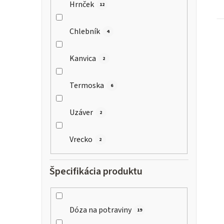
Hrnček
12
Chlebník
4
Kanvica
2
Termoska
6
Uzáver
2
Vrecko
2
Špecifikácia produktu
Dóza na potraviny
19