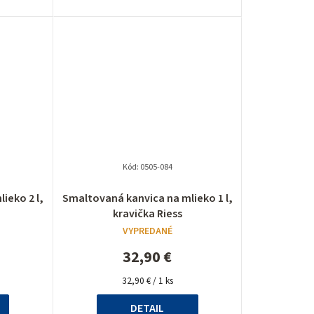
t
o
v
Kód:
0505-084
ieko 2 l,
Smaltovaná kanvica na mlieko 1 l,
kravička Riess
VYPREDANÉ
32,90 €
Jednotková
32,90 € / 1 ks
cena:
DETAIL