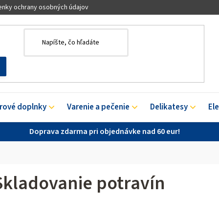
nky ochrany osobných údajov
érové doplnky
Varenie a pečenie
Delikatesy
El
Doprava zdarma pri objednávke nad 60 eur!
Skladovanie potravín