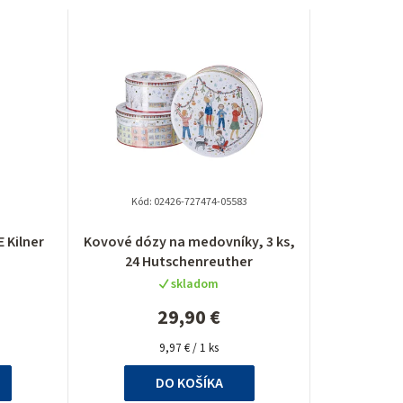
d
e
n
i
e
p
Kód:
02426-727474-05583
r
 Kilner
Kovové dózy na medovníky, 3 ks,
24 Hutschenreuther
o
skladom
d
29,90 €
u
Jednotková
9,97 € / 1 ks
cena:
k
DO KOŠÍKA