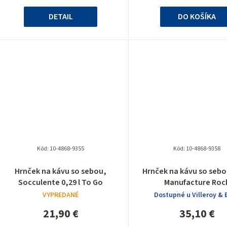
cena:
cena:
hviezdičiek.
hviezdiči
DETAIL
DO KOŠÍKA
Kód:
10-4868-9355
Kód:
10-4868-9358
Priemerné
Priemer
Hrnček na kávu so sebou,
Hrnček na kávu so sebou
hodnotenie
hodnote
Socculente 0,29 l To Go
Manufacture Roc
produktu
produkt
VYPREDANÉ
Dostupné u Villeroy & 
je
je
5,0
5,0
21,90 €
35,10 €
z
z