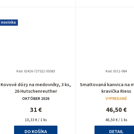
o
novinka
v
Kód:
02426-727522-05583
Kód:
0311-084
Kovové dózy na medovníky, 3 ks,
Smaltovaná kanvica na ml
26 Hutschenreuther
kravička Riess
OKTÓBER 2026
VYPREDANÉ
31 €
46,50 €
Jednotková
Jednotková
10,33 € / 1 ks
46,50 € / 1 ks
cena:
cena:
DO KOŠÍKA
DETAIL