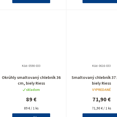
Kód:
0590-033
Kód:
0616-033
Okrúhly smaltovaný chlebník 36
Smaltovaný chlebník 37 
cm, biely Riess
biely Riess
skladom
VYPREDANÉ
89 €
71,90 €
Jednotková
Jednotková
89 € / 1 ks
71,90 € / 1 ks
cena:
cena: