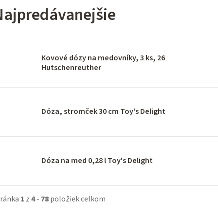
Najpredávanejšie
Kovové dózy na medovníky, 3 ks, 26
Hutschenreuther
Dóza, stromček 30 cm Toy's Delight
Dóza na med 0,28 l Toy's Delight
tránka
1
z
4
-
78
položiek celkom