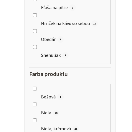
Fľaša na pitie
2
Hrnček na kávu so sebou
12
Obedár
3
Snehuliak
1
Farba produktu
Béžová
1
Biela
28
Biela, krémová
28