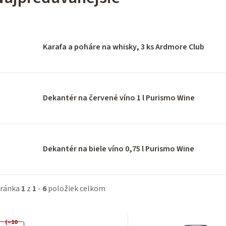
Karafa a poháre na whisky, 3 ks Ardmore Club
Dekantér na červené víno 1 l Purismo Wine
Dekantér na biele víno 0,75 l Purismo Wine
tránka
1
z
1
-
6
položiek celkom
V
(–10