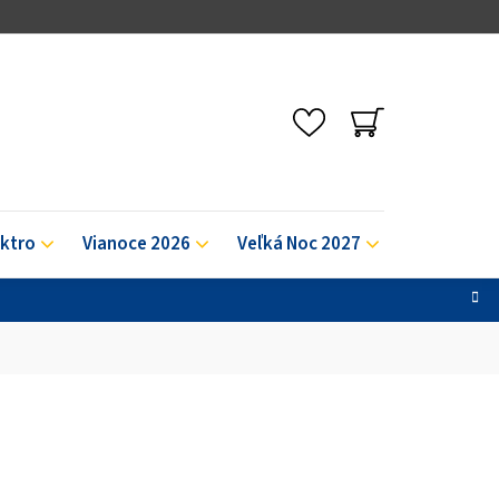
NÁKUPNÝ
KOŠÍK
ektro
Vianoce 2026
Veľká Noc 2027
Výpredaj