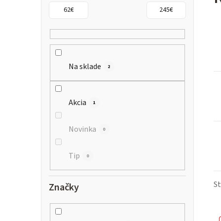
n
62
€
245
€
ý
p
a
Na sklade
2
n
Akcia
1
e
l
Novinka
0
Tip
0
S
Značky