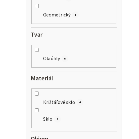
Geometrický
1
Tvar
Okrúhly
6
Materiál
Krištáľové sklo
4
Sklo
2
Objem