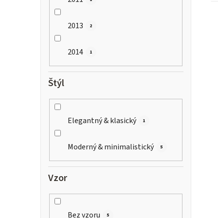
2013
2
2014
1
Štýl
Elegantný & klasický
1
Moderný & minimalistický
5
Vzor
Bez vzoru
5