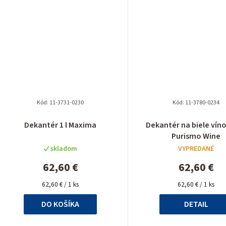
o
v
Kód:
11-3731-0230
Kód:
11-3780-0234
Priemerné
Priemer
Dekantér 1 l Maxima
Dekantér na biele víno 
hodnotenie
hodnote
Purismo Wine
produktu
produkt
skladom
VYPREDANÉ
je
je
5,0
5,0
62,60 €
62,60 €
z
z
Jednotková
5
Jednotková
5
62,60 € / 1 ks
62,60 € / 1 ks
cena:
cena:
hviezdičiek.
hviezdiči
DO KOŠÍKA
DETAIL