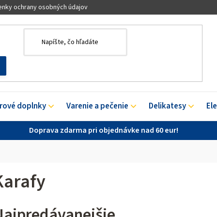
nky ochrany osobných údajov
érové doplnky
Varenie a pečenie
Delikatesy
El
Doprava zdarma pri objednávke nad 60 eur!
Karafy
Najpredávanejšie