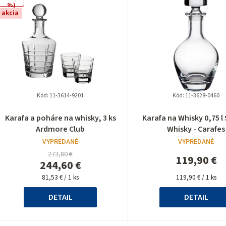
%)
ý
akcia
p
p
Kód:
11-3614-9201
Kód:
11-3628-0460
Priemerné
Priemer
Karafa a poháre na whisky, 3 ks
Karafa na Whisky 0,75 l
hodnotenie
hodnote
Ardmore Club
Whisky - Carafes
o
produktu
produkt
VYPREDANÉ
VYPREDANÉ
je
je
d
273,80 €
5,0
5,0
119,90 €
244,60 €
z
z
u
Jednotková
5
Jednotková
5
81,53 € / 1 ks
119,90 € / 1 ks
cena:
cena:
hviezdičiek.
hviezdiči
k
DETAIL
DETAIL