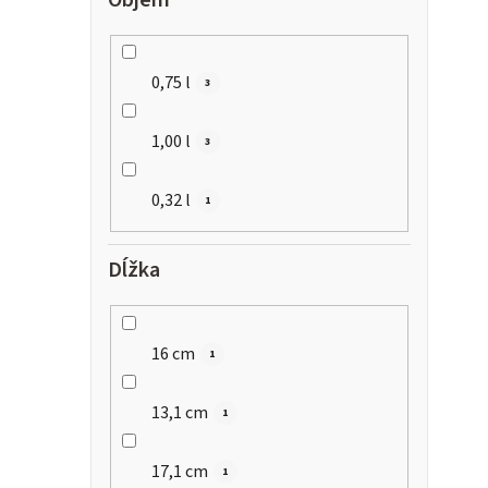
0,75 l
3
1,00 l
3
0,32 l
1
Dĺžka
16 cm
1
13,1 cm
1
17,1 cm
1