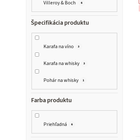
Villeroy & Boch
6
Špecifikácia produktu
i
s
Karafa na víno
3
Karafa na whisky
3
r
Pohár na whisky
1
Farba produktu
Priehľadná
6
t