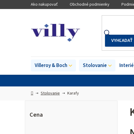
Prejsť
Ako nakupovať
Obchodné podmienky
Podmie
na
obsah
Villeroy & Boch
Stolovanie
Interi
Domov
Stolovanie
Karafy
B
o
Cena
č