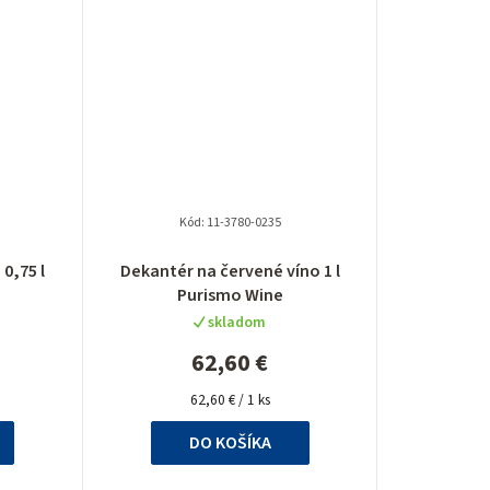
o
v
Kód:
11-3780-0235
né
Priemerné
0,75 l
Dekantér na červené víno 1 l
nie
hodnotenie
Purismo Wine
u
produktu
skladom
je
5,0
62,60 €
z
Jednotková
5
62,60 € / 1 ks
cena:
ek.
hviezdičiek.
DO KOŠÍKA