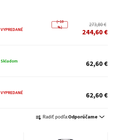
(–10
273,80 €
%)
VYPREDANÉ
244,60 €
Skladom
62,60 €
VYPREDANÉ
62,60 €
R
Radiť podľa:
Odporúčame
a
d