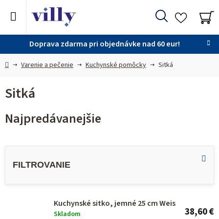
Prejsť
na
Hľadať
obsah
NÁ
KO
Doprava zdarma pri objednávke nad 60 eur!
Domov
Varenie a pečenie
Kuchynské pomôcky
Sitká
Sitká
Najpredávanejšie
V
ý
p
i
s
Kuchynské sitko, jemné 25 cm Weis
38,60 €
Skladom