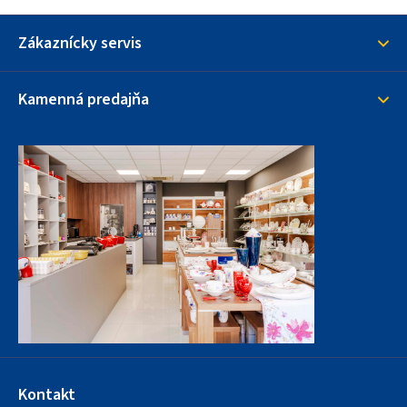
s
u
Zákaznícky servis
Kamenná predajňa
Kontakt