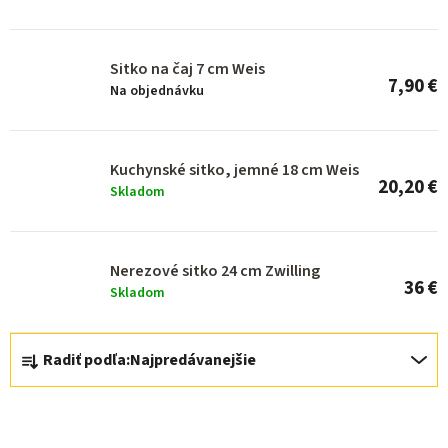
p
r
o
Sitko na čaj 7 cm Weis
7,90 €
d
Na objednávku
u
k
Kuchynské sitko, jemné 18 cm Weis
t
20,20 €
Skladom
o
v
Nerezové sitko 24 cm Zwilling
36 €
Skladom
R
Radiť podľa:
Najpredávanejšie
a
d
e