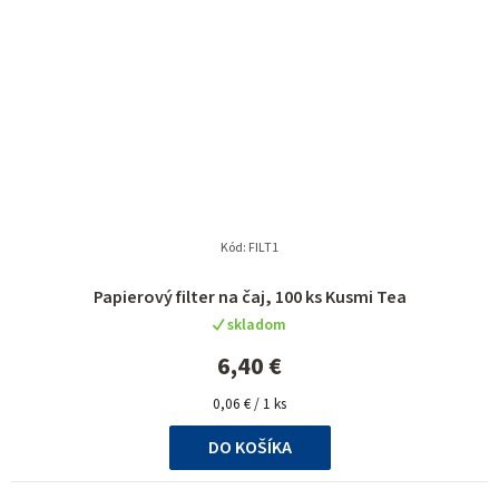
Kód:
FILT1
Papierový filter na čaj, 100 ks Kusmi Tea
skladom
6,40 €
Jednotková
0,06 € / 1 ks
cena:
DO KOŠÍKA