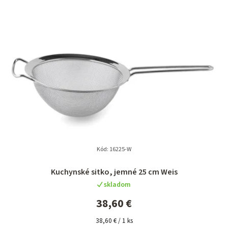
n
i
e
p
r
o
d
u
k
t
Kód:
16225-W
o
Kuchynské sitko, jemné 25 cm Weis
v
skladom
38,60 €
Jednotková
38,60 € / 1 ks