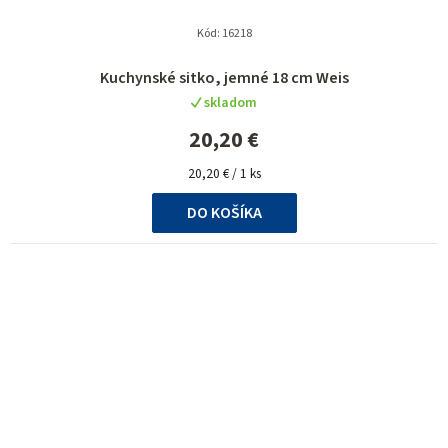
Kód:
16218
Kuchynské sitko, jemné 18 cm Weis
skladom
20,20 €
Jednotková
20,20 € / 1 ks
cena:
DO KOŠÍKA