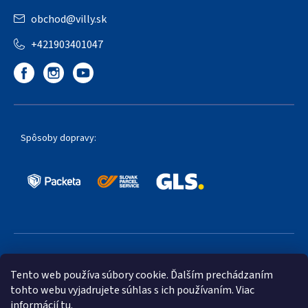
obchod
@
villy.sk
+421903401047
Spôsoby dopravy:
Obľúbené spôsoby platby:
Tento web používa súbory cookie. Ďalším prechádzaním
tohto webu vyjadrujete súhlas s ich používaním. Viac
informácií
tu
.