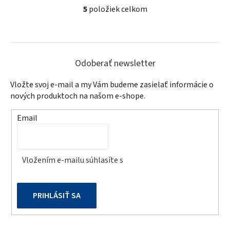
5
položiek celkom
O
v
l
Z
á
á
d
Odoberať newsletter
a
p
Vložte svoj e-mail a my Vám budeme zasielať informácie o
c
ä
nových produktoch na našom e-shope.
i
t
e
Email
p
i
r
e
v
Vložením e-mailu súhlasíte s
podmienkami ochrany
k
osobných údajov
y
v
PRIHLÁSIŤ SA
ý
p
i