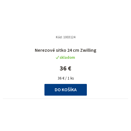
Kód:
1003124
Nerezové sitko 24 cm Zwilling
skladom
36 €
Jednotková
36 € / 1 ks
cena:
DO KOŠÍKA