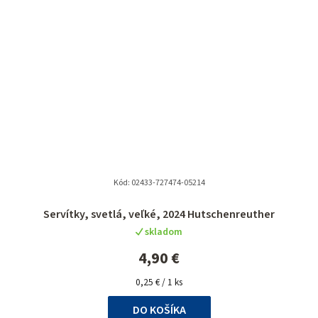
Kód:
02433-727474-05214
Servítky, svetlá, veľké, 2024 Hutschenreuther
skladom
4,90 €
Jednotková
0,25 € / 1 ks
cena:
DO KOŠÍKA