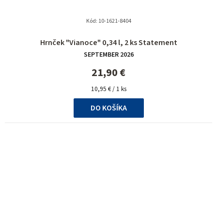
Kód:
10-1621-8404
Hrnček "Vianoce" 0,34 l, 2 ks Statement
SEPTEMBER 2026
21,90 €
Jednotková
10,95 € / 1 ks
cena:
DO KOŠÍKA