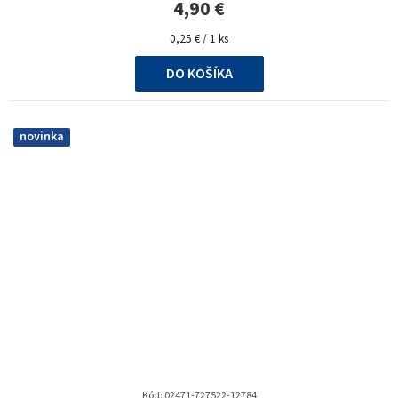
4,90 €
Jednotková
0,25 € / 1 ks
cena:
DO KOŠÍKA
novinka
Kód:
02471-727522-12784