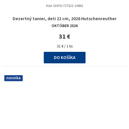
Kód:
02476-727522-10862
Dezertný tanier, deti 22 cm, 2026 Hutschenreuther
OKTÓBER 2026
31 €
Jednotková
31 € / 1 ks
cena:
DO KOŠÍKA
novinka