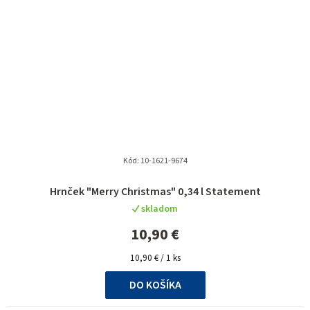
Kód:
10-1621-9674
Hrnček "Merry Christmas" 0,34 l Statement
skladom
10,90 €
Jednotková
10,90 € / 1 ks
cena:
DO KOŠÍKA