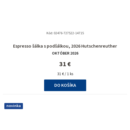
Kód:
02476-727522-14715
Espresso šálka s podšálkou, 2026 Hutschenreuther
OKTÓBER 2026
31 €
Jednotková
31 € / 1 ks
cena:
DO KOŠÍKA
novinka