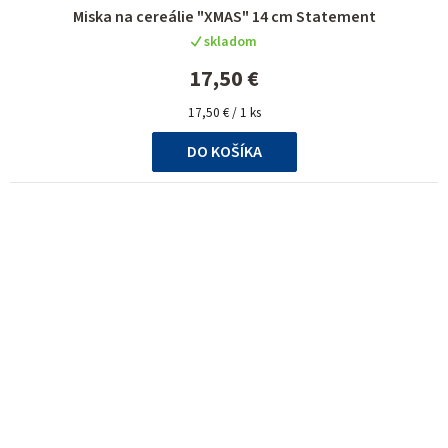
Miska na cereálie "XMAS" 14 cm Statement
skladom
17,50 €
Jednotková
17,50 € / 1 ks
cena:
DO KOŠÍKA