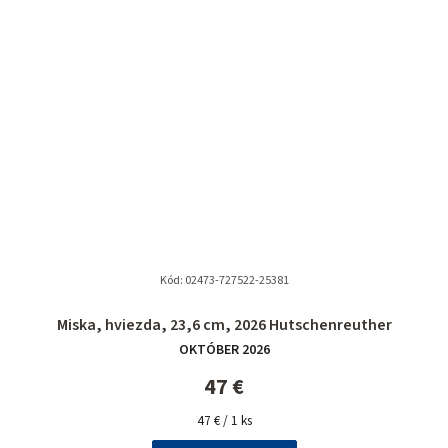
Kód:
02473-727522-25381
Miska, hviezda, 23,6 cm, 2026 Hutschenreuther
OKTÓBER 2026
47 €
Jednotková
47 € / 1 ks
cena: