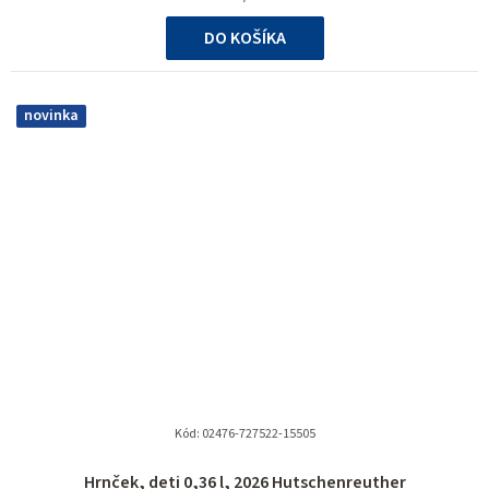
cena:
DO KOŠÍKA
novinka
Kód:
02476-727522-15505
Hrnček, deti 0,36 l, 2026 Hutschenreuther