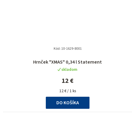
Kód:
10-1629-8001
Hrnček "XMAS" 0,34 l Statement
skladom
12 €
Jednotková
12 € / 1 ks
cena:
DO KOŠÍKA