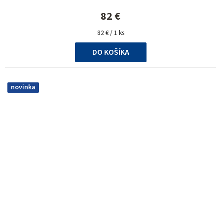
82 €
Jednotková
82 € / 1 ks
cena:
DO KOŠÍKA
novinka