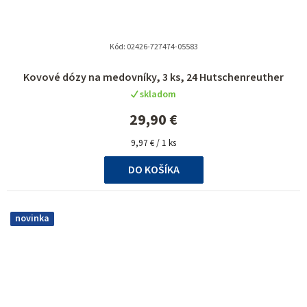
Kód:
02426-727474-05583
Kovové dózy na medovníky, 3 ks, 24 Hutschenreuther
skladom
29,90 €
Jednotková
9,97 € / 1 ks
cena:
DO KOŠÍKA
novinka