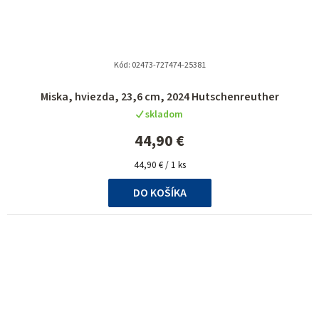
Kód:
02473-727474-25381
Miska, hviezda, 23,6 cm, 2024 Hutschenreuther
skladom
44,90 €
Jednotková
44,90 € / 1 ks
cena:
DO KOŠÍKA