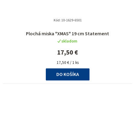
Kód:
10-1629-6501
Plochá miska "XMAS" 19 cm Statement
skladom
17,50 €
Jednotková
17,50 € / 1 ks
cena:
DO KOŠÍKA