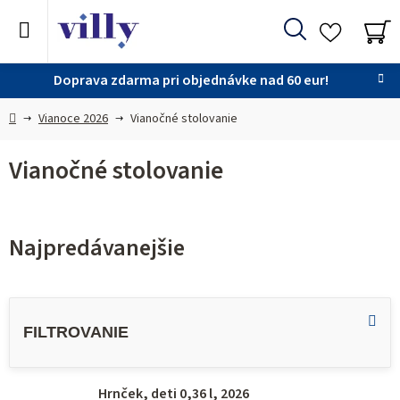
Prejsť
na
Hľadať
obsah
NÁ
KO
Doprava zdarma pri objednávke nad 60 eur!
Domov
Vianoce 2026
Vianočné stolovanie
Vianočné stolovanie
Najpredávanejšie
V
ý
p
i
Hrnček, deti 0,36 l, 2026