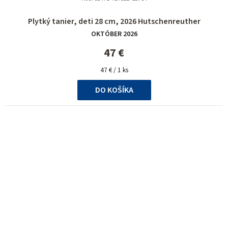
Plytký tanier, deti 28 cm, 2026 Hutschenreuther
OKTÓBER 2026
47 €
Jednotková
47 € / 1 ks
cena:
DO KOŠÍKA