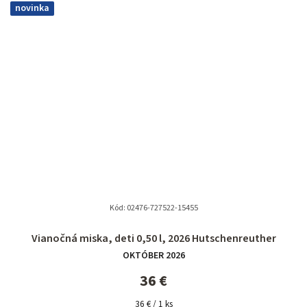
novinka
Kód:
02476-727522-15455
Vianočná miska, deti 0,50 l, 2026 Hutschenreuther
OKTÓBER 2026
36 €
Jednotková
36 € / 1 ks