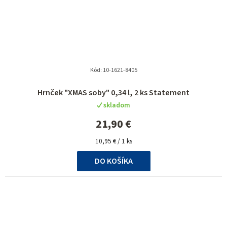
Kód:
10-1621-8405
Hrnček "XMAS soby" 0,34 l, 2 ks Statement
skladom
21,90 €
Jednotková
10,95 € / 1 ks
cena:
DO KOŠÍKA