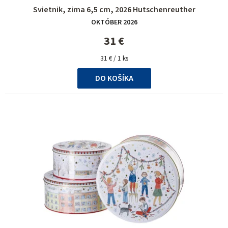
Svietnik, zima 6,5 cm, 2026 Hutschenreuther
OKTÓBER 2026
31 €
Jednotková
31 € / 1 ks
cena:
DO KOŠÍKA