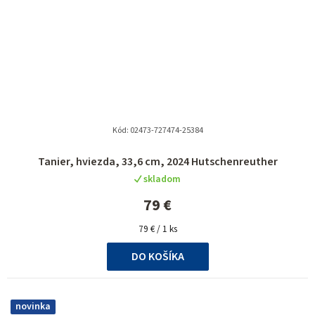
Kód:
02473-727474-25384
Tanier, hviezda, 33,6 cm, 2024 Hutschenreuther
skladom
79 €
Jednotková
79 € / 1 ks
cena:
DO KOŠÍKA
novinka