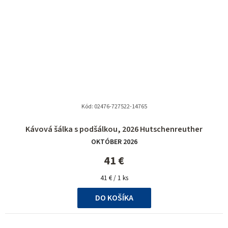
Kód:
02476-727522-14765
Kávová šálka s podšálkou, 2026 Hutschenreuther
OKTÓBER 2026
41 €
Jednotková
41 € / 1 ks
cena:
DO KOŠÍKA