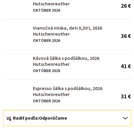
s
Hutschenreuther
26 €
p
OKTÓBER 2026
r
o
Vianočná miska, deti 0,50 l, 2026
Hutschenreuther
36 €
d
OKTÓBER 2026
u
k
Kávová šálka s podšálkou, 2026
Hutschenreuther
t
41 €
OKTÓBER 2026
o
v
Espresso šálka s podšálkou, 2026
Hutschenreuther
31 €
OKTÓBER 2026
R
Radiť podľa:
Odporúčame
a
d