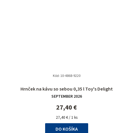
Kód:
10-4868-9220
Priemerné
Hrnček na kávu so sebou 0,35 l Toy's Delight
hodnotenie
SEPTEMBER 2026
produktu
je
27,40 €
5,0
Jednotková
z
27,40 € / 1 ks
cena:
5
DO KOŠÍKA
hviezdičiek.