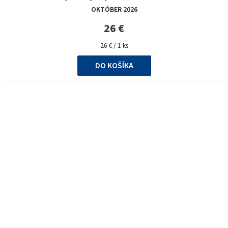
OKTÓBER 2026
26 €
Jednotková
26 € / 1 ks
cena:
DO KOŠÍKA