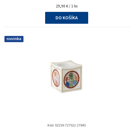
Jednotková
29,90 € / 1 ks
cena:
DO KOŠÍKA
novinka
Kód:
02259-727522-27845