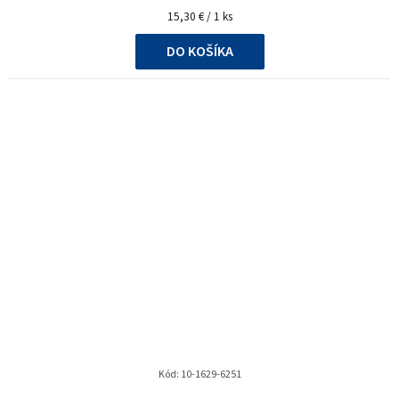
Jednotková
15,30 € / 1 ks
cena:
DO KOŠÍKA
Kód:
10-1629-6251