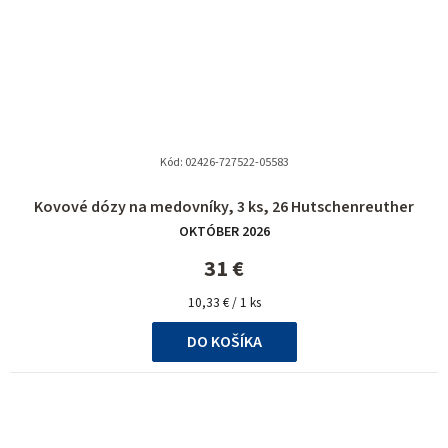
Kód:
02426-727522-05583
Kovové dózy na medovníky, 3 ks, 26 Hutschenreuther
OKTÓBER 2026
31 €
Jednotková
10,33 € / 1 ks
cena:
DO KOŠÍKA