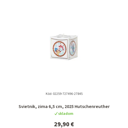
e
n
i
e
p
r
o
d
u
k
t
Kód:
02259-727496-27845
o
Svietnik, zima 6,5 cm, 2025 Hutschenreuther
v
skladom
29,90 €