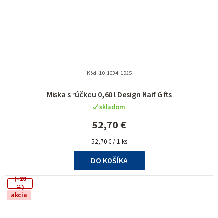
Kód:
10-1634-1925
Miska s rúčkou 0,60 l Design Naif Gifts
skladom
52,70 €
Jednotková
52,70 € / 1 ks
cena:
DO KOŠÍKA
(–20
%)
akcia