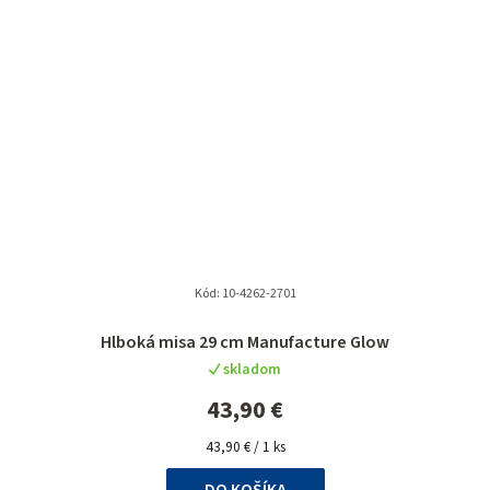
Kód:
10-4262-2701
Hlboká misa 29 cm Manufacture Glow
skladom
43,90 €
Jednotková
43,90 € / 1 ks
cena:
DO KOŠÍKA