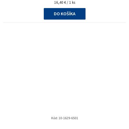
Jednotková
16,40 € / 1 ks
cena:
DO KOŠÍKA
Kód:
10-1629-6501