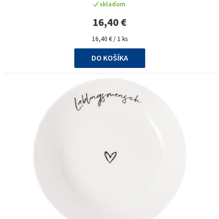
skladom
16,40 €
Jednotková
16,40 € / 1 ks
cena:
DO KOŠÍKA