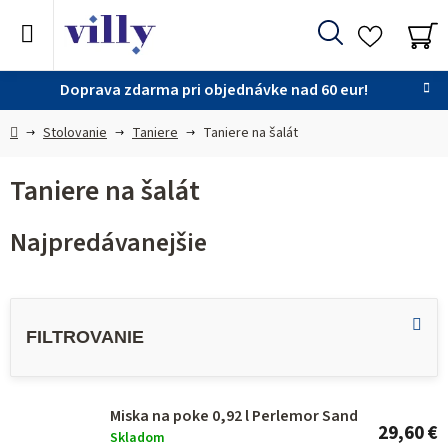
Prejsť
na
Hľadať
obsah
NÁ
KO
Doprava zdarma pri objednávke nad 60 eur!
Domov
Stolovanie
Taniere
Taniere na šalát
Taniere na šalát
Najpredávanejšie
V
ý
p
i
s
Miska na poke 0,92 l Perlemor Sand
29,60 €
Skladom