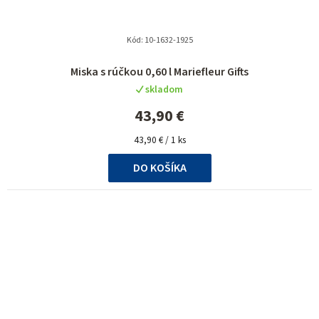
Kód:
10-1632-1925
Priemerné
Miska s rúčkou 0,60 l Mariefleur Gifts
hodnotenie
skladom
produktu
je
43,90 €
5,0
Jednotková
z
43,90 € / 1 ks
cena:
5
DO KOŠÍKA
hviezdičiek.