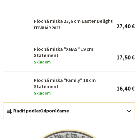
p
r
o
Plochá miska 23,6 cm Easter Delight
27,40 €
d
FEBRUÁR 2027
u
k
Plochá miska "XMAS" 19 cm
Statement
t
17,50 €
Skladom
o
v
Plochá miska "Family" 19 cm
Statement
16,40 €
Skladom
R
Radiť podľa:
Odporúčame
a
d
e