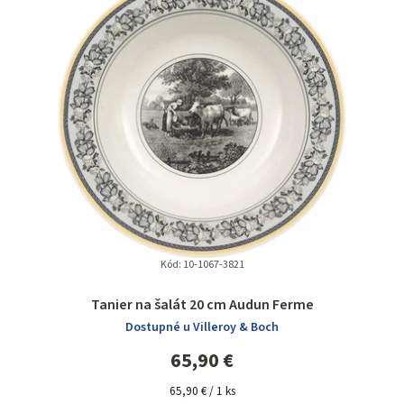
n
i
e
p
r
o
d
u
k
t
Kód:
10-1067-3821
o
Tanier na šalát 20 cm Audun Ferme
v
Dostupné u Villeroy & Boch
65,90 €
Jednotková
65,90 € / 1 ks