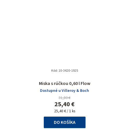
Kód:
10-3420-1925
Miska s rúčkou 0,60 l Flow
Dostupné u Villeroy & Boch
31,80 €
25,40 €
Jednotková
25,40 € / 1 ks
cena:
DO KOŠÍKA