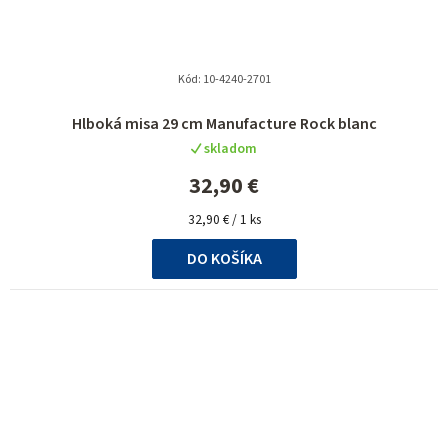
Kód:
10-4240-2701
Hlboká misa 29 cm Manufacture Rock blanc
skladom
32,90 €
Jednotková
32,90 € / 1 ks
cena:
DO KOŠÍKA