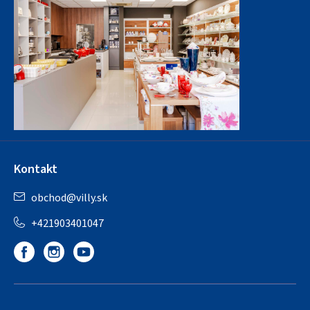
Kontakt
obchod
@
villy.sk
+421903401047