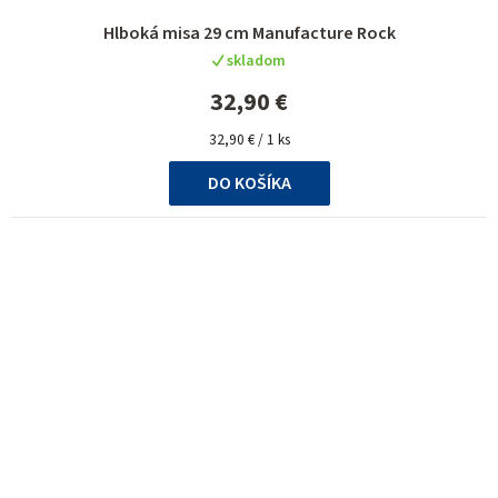
Hlboká misa 29 cm Manufacture Rock
skladom
32,90 €
Jednotková
32,90 € / 1 ks
cena:
DO KOŠÍKA