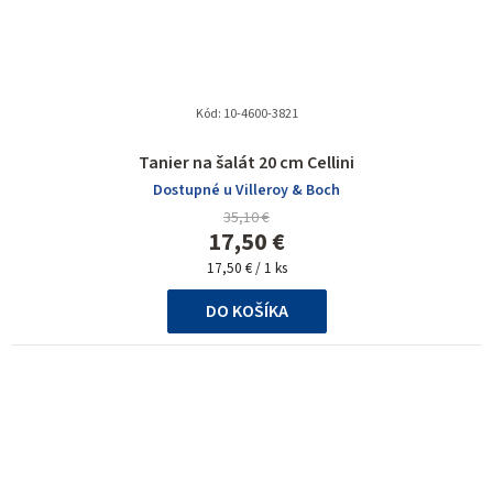
Kód:
10-4600-3821
Tanier na šalát 20 cm Cellini
Dostupné u Villeroy & Boch
35,10 €
17,50 €
Jednotková
17,50 € / 1 ks
cena:
DO KOŠÍKA