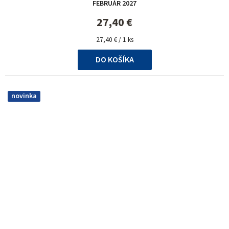
FEBRUÁR 2027
produktu
je
27,40 €
5,0
Jednotková
z
27,40 € / 1 ks
cena:
5
DO KOŠÍKA
hviezdičiek.
novinka