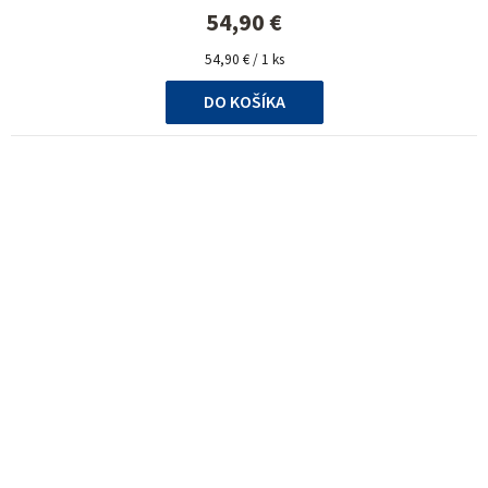
54,90 €
Jednotková
54,90 € / 1 ks
cena:
DO KOŠÍKA