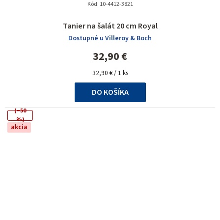
Kód:
10-4412-3821
Tanier na šalát 20 cm Royal
Dostupné u Villeroy & Boch
32,90 €
Jednotková
32,90 € / 1 ks
cena:
DO KOŠÍKA
(–50
%)
akcia