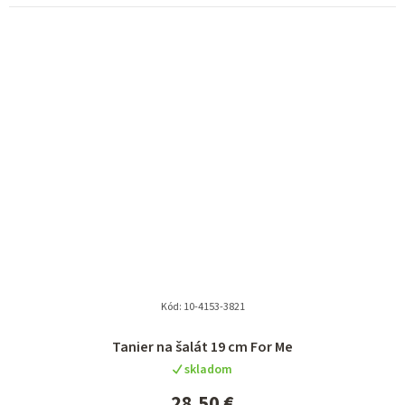
Kód:
10-4153-3821
Tanier na šalát 19 cm For Me
skladom
28,50 €