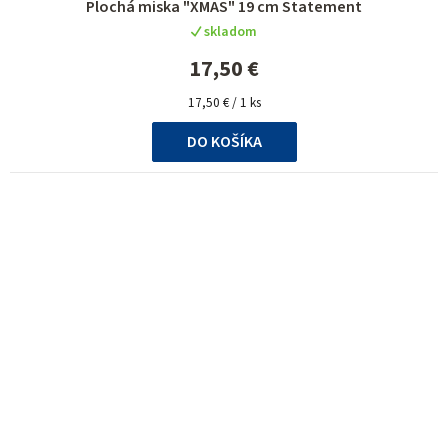
Plochá miska "XMAS" 19 cm Statement
skladom
17,50 €
Jednotková
17,50 € / 1 ks
cena:
DO KOŠÍKA