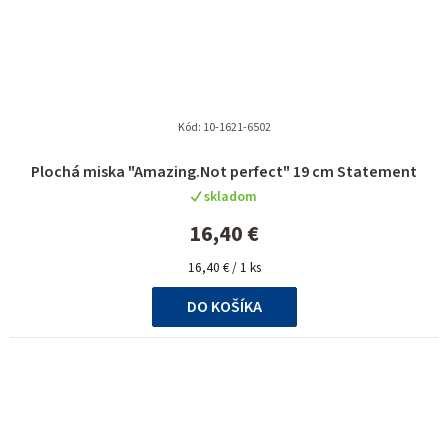
Kód:
10-1621-6502
Plochá miska "Amazing.Not perfect" 19 cm Statement
skladom
16,40 €
Jednotková
16,40 € / 1 ks
cena:
DO KOŠÍKA