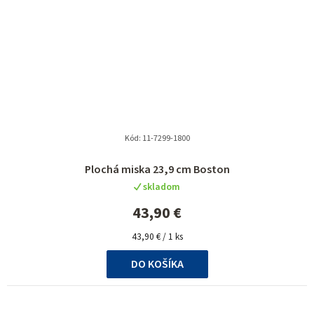
Kód:
11-7299-1800
Priemerné
Plochá miska 23,9 cm Boston
hodnotenie
skladom
produktu
je
43,90 €
5,0
Jednotková
z
43,90 € / 1 ks
cena:
5
DO KOŠÍKA
hviezdičiek.