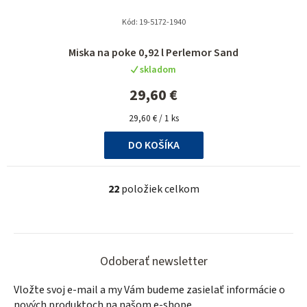
Kód:
19-5172-1940
Miska na poke 0,92 l Perlemor Sand
skladom
29,60 €
Jednotková
29,60 € / 1 ks
cena:
DO KOŠÍKA
22
položiek celkom
O
v
l
Z
á
á
d
Odoberať newsletter
a
p
Vložte svoj e-mail a my Vám budeme zasielať informácie o
c
ä
nových produktoch na našom e-shope.