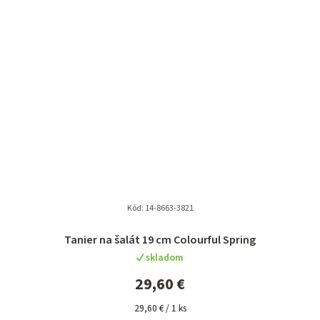
Kód:
14-8663-3821
Tanier na šalát 19 cm Colourful Spring
skladom
29,60 €
Jednotková
29,60 € / 1 ks