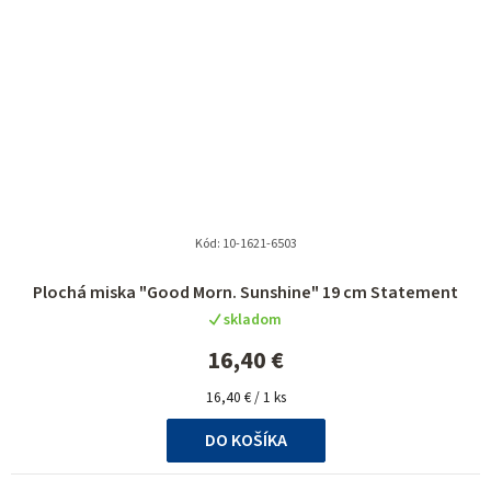
Kód:
10-1621-6503
Plochá miska "Good Morn. Sunshine" 19 cm Statement
skladom
16,40 €
Jednotková
16,40 € / 1 ks
cena:
DO KOŠÍKA