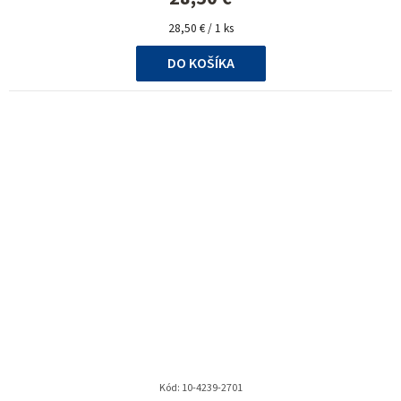
Jednotková
28,50 € / 1 ks
cena:
DO KOŠÍKA
Kód:
10-4239-2701