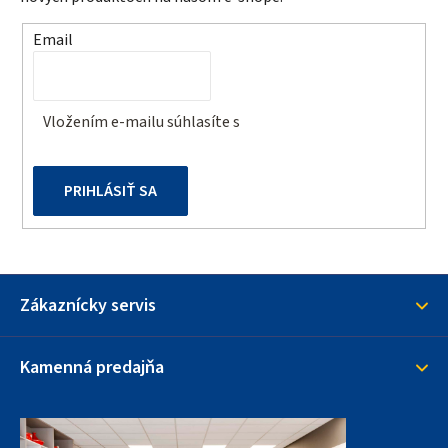
i
t
e
Email
p
i
r
e
v
Vložením e-mailu súhlasíte s
podmienkami ochrany
k
osobných údajov
y
v
PRIHLÁSIŤ SA
ý
p
i
s
u
Zákaznícky servis
Kamenná predajňa