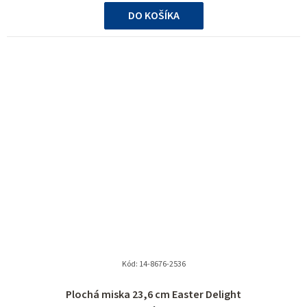
cena:
DO KOŠÍKA
Kód:
14-8676-2536
Priemerné
Plochá miska 23,6 cm Easter Delight
hodnotenie