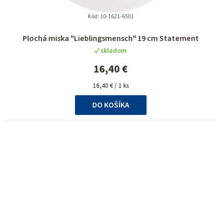
Kód:
10-1621-6501
Plochá miska "Lieblingsmensch" 19 cm Statement
skladom
16,40 €
Jednotková
16,40 € / 1 ks
cena:
DO KOŠÍKA