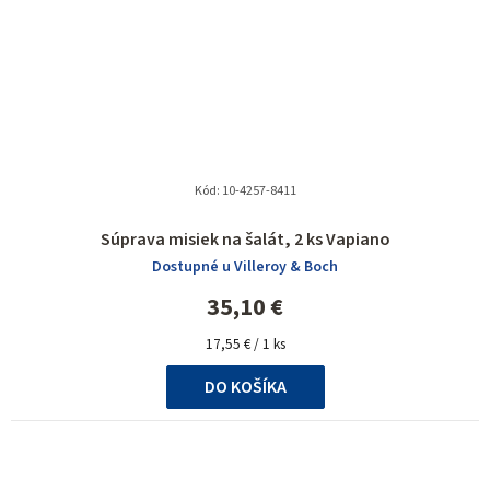
Kód:
10-4257-8411
Priemerné
Súprava misiek na šalát, 2 ks Vapiano
hodnotenie
Dostupné u Villeroy & Boch
produktu
je
35,10 €
5,0
Jednotková
z
17,55 € / 1 ks
cena:
5
DO KOŠÍKA
hviezdičiek.