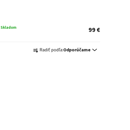
Skladom
99 €
R
Radiť podľa:
Odporúčame
a
d
e
n
i
e
p