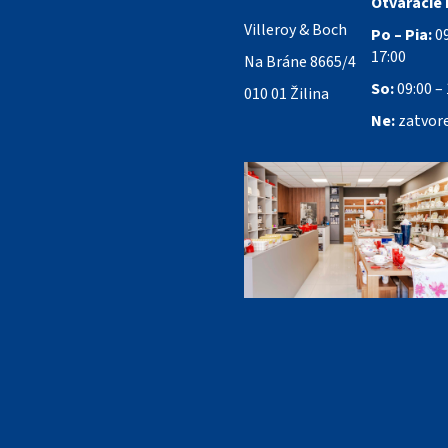
Otváracie 
Villeroy & Boch
Po – Pia:
09
17:00
Na Bráne 8665/4
So:
09:00 – 
010 01 Žilina
Ne:
zatvor