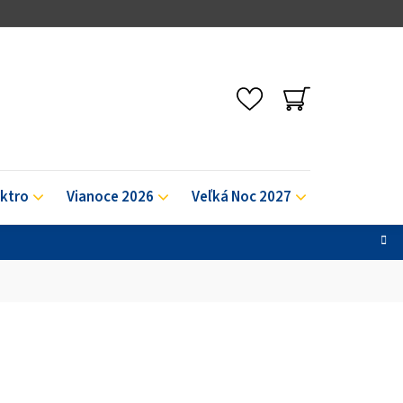
NÁKUPNÝ
KOŠÍK
ektro
Vianoce 2026
Veľká Noc 2027
Výpredaj