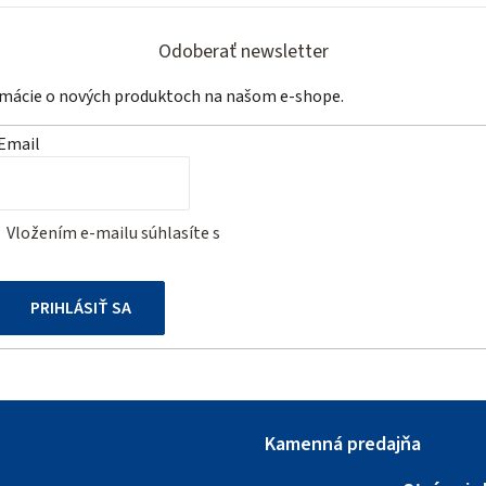
i
e
Odoberať newsletter
p
ormácie o nových produktoch na našom e-shope.
r
v
Email
k
y
v
Vložením e-mailu súhlasíte s
podmienkami ochrany osobných
ý
údajov
p
PRIHLÁSIŤ SA
i
s
u
Kamenná predajňa