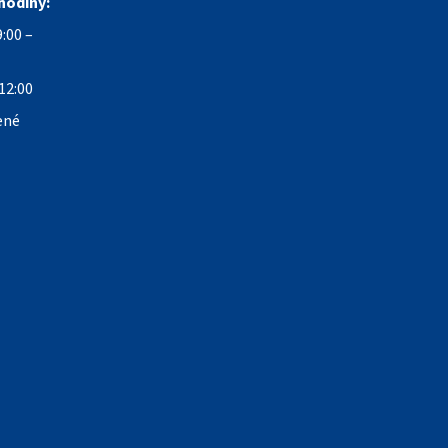
hodiny:
:00 –
12:00
ené