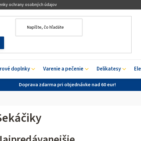
nky ochrany osobných údajov
érové doplnky
Varenie a pečenie
Delikatesy
El
Doprava zdarma pri objednávke nad 60 eur!
Sekáčiky
Najpredávanejšie