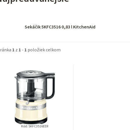
Sekáčik 5KFC3516 0,83 l KitchenAid
tránka
1
z
1
-
1
položiek celkom
V
ý
p
p
Kód:
5KFC3516EER