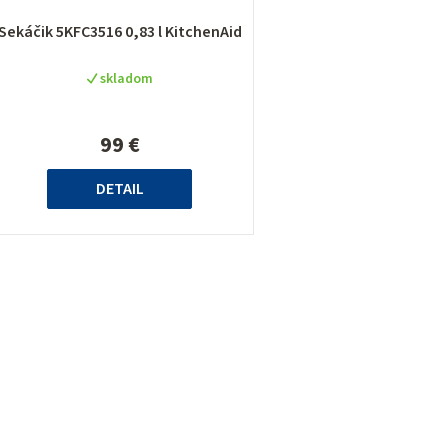
Sekáčik 5KFC3516 0,83 l KitchenAid
o
skladom
d
u
99 €
k
DETAIL
o
O
v
v
l
á
d
a
c