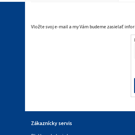
Z
á
Vložte svoj e-mail a my Vám budeme zasielať inf
p
ä
t
i
e
Zákaznícky servis