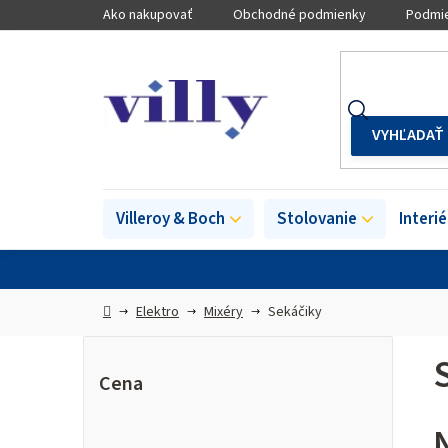
Prejsť
Ako nakupovať
Obchodné podmienky
Podmie
na
obsah
Villeroy & Boch
Stolovanie
Interi
Domov
Elektro
Mixéry
Sekáčiky
B
o
Cena
č