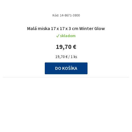
Kód:
14-8671-3800
Malá miska 17 x 17 x 3 cm Winter Glow
skladom
19,70 €
Jednotková
19,70 € / 1 ks
cena:
DO KOŠÍKA