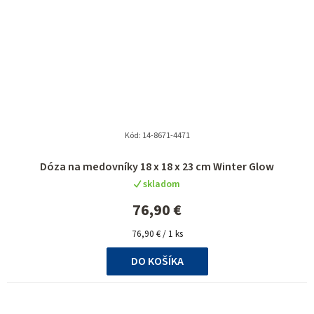
Kód:
14-8671-4471
Dóza na medovníky 18 x 18 x 23 cm Winter Glow
skladom
76,90 €
Jednotková
76,90 € / 1 ks
cena:
DO KOŠÍKA