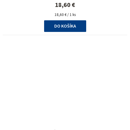
18,60 €
Jednotková
18,60 € / 1 ks
cena:
DO KOŠÍKA