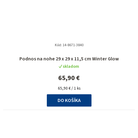
Kód:
14-8671-3840
Podnos na nohe 29 x 29 x 11,5 cm Winter Glow
skladom
65,90 €
Jednotková
65,90 € / 1 ks
cena:
DO KOŠÍKA