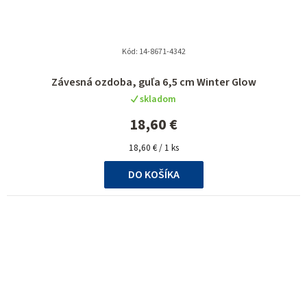
Kód:
14-8671-4342
Závesná ozdoba, guľa 6,5 cm Winter Glow
skladom
18,60 €
Jednotková
18,60 € / 1 ks
cena:
DO KOŠÍKA