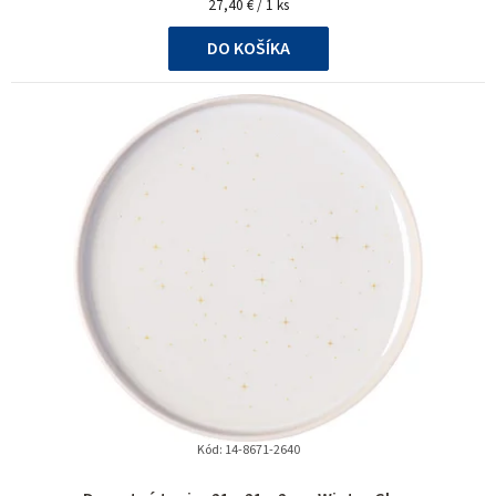
Jednotková
27,40 € / 1 ks
cena:
DO KOŠÍKA
Kód:
14-8671-2640