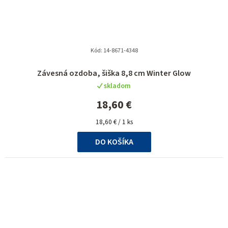
Kód:
14-8671-4348
Závesná ozdoba, šiška 8,8 cm Winter Glow
skladom
18,60 €
Jednotková
18,60 € / 1 ks
cena:
DO KOŠÍKA