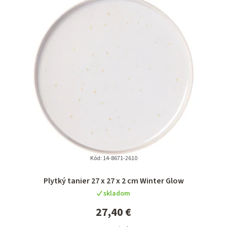
e
n
i
e
p
r
o
d
u
k
t
Kód:
14-8671-2610
o
Plytký tanier 27 x 27 x 2 cm Winter Glow
v
skladom
27,40 €