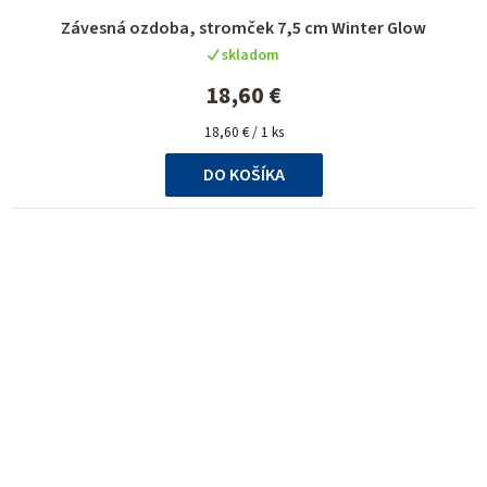
Priemerné
Závesná ozdoba, stromček 7,5 cm Winter Glow
hodnotenie
skladom
produktu
je
18,60 €
5,0
Jednotková
z
18,60 € / 1 ks
cena:
5
DO KOŠÍKA
hviezdičiek.