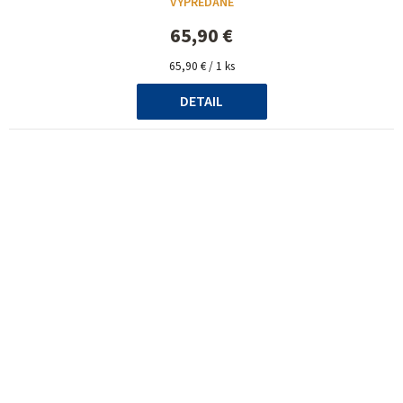
VYPREDANÉ
65,90 €
Jednotková
65,90 € / 1 ks
cena:
DETAIL