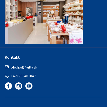
Kontakt
obchod
@
villy.sk
+421903401047