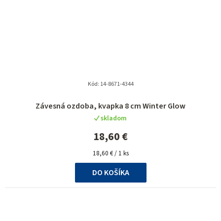
Kód:
14-8671-4344
Závesná ozdoba, kvapka 8 cm Winter Glow
skladom
18,60 €
Jednotková
18,60 € / 1 ks
cena:
DO KOŠÍKA