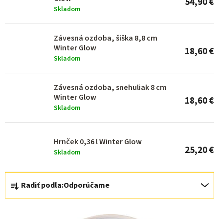
54,90 €
p
Skladom
r
o
Závesná ozdoba, šiška 8,8 cm
Winter Glow
18,60 €
d
Skladom
u
k
Závesná ozdoba, snehuliak 8 cm
Winter Glow
t
18,60 €
Skladom
o
v
Hrnček 0,36 l Winter Glow
25,20 €
Skladom
R
Radiť podľa:
Odporúčame
a
d