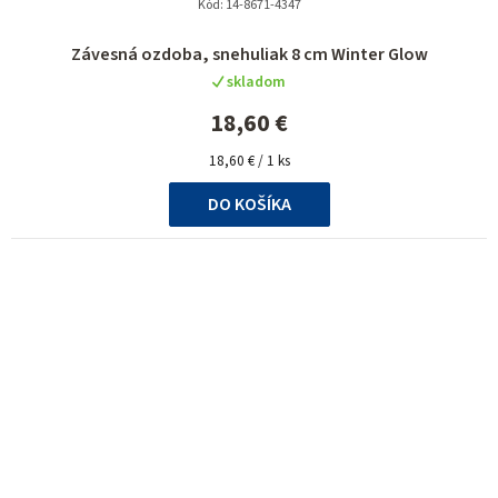
Kód:
14-8671-4347
Závesná ozdoba, snehuliak 8 cm Winter Glow
skladom
18,60 €
Jednotková
18,60 € / 1 ks
cena:
DO KOŠÍKA