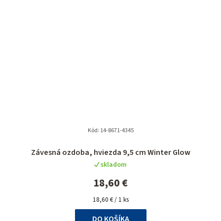
Kód:
14-8671-4345
Závesná ozdoba, hviezda 9,5 cm Winter Glow
skladom
18,60 €
Jednotková
18,60 € / 1 ks
cena:
DO KOŠÍKA