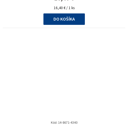
Jednotková
16,40 € / 1 ks
cena:
DO KOŠÍKA
Kód:
14-8671-4340