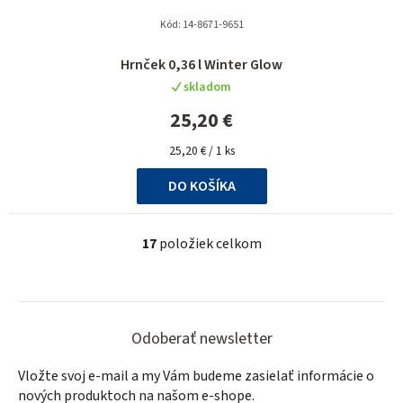
Kód:
14-8671-9651
Hrnček 0,36 l Winter Glow
skladom
25,20 €
Jednotková
25,20 € / 1 ks
cena:
DO KOŠÍKA
17
položiek celkom
O
v
l
Z
á
á
d
Odoberať newsletter
a
p
Vložte svoj e-mail a my Vám budeme zasielať informácie o
c
ä
nových produktoch na našom e-shope.