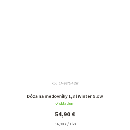
Kód:
14-8671-4557
Dóza na medovníky 1,3 l Winter Glow
skladom
54,90 €
Jednotková
54,90 € / 1 ks
cena: