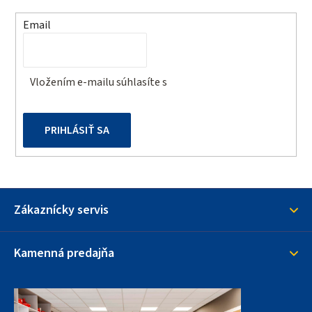
i
t
e
Email
p
i
r
e
v
Vložením e-mailu súhlasíte s
podmienkami ochrany
k
osobných údajov
y
v
PRIHLÁSIŤ SA
ý
p
i
s
u
Zákaznícky servis
Kamenná predajňa