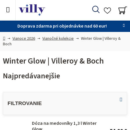
Prejsť
na
Hľadať
obsah
NÁ
KO
Doprava zdarma pri objednávke nad 60 eur!
Domov
Vianoce 2026
Vianočné kolekcie
Winter Glow | Villeroy &
Boch
Winter Glow | Villeroy & Boch
Najpredávanejšie
V
ý
p
i
Dóza na medovníky 1,3 l Winter
s
Glow