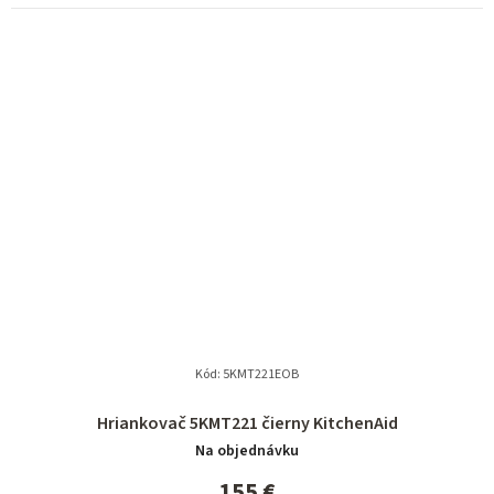
Kód:
5KMT221EOB
Hriankovač 5KMT221 čierny KitchenAid
Na objednávku
155 €