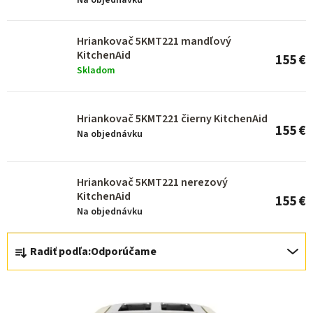
p
Na objednávku
r
o
Hriankovač 5KMT221 mandľový
KitchenAid
155 €
d
Skladom
u
k
Hriankovač 5KMT221 čierny KitchenAid
t
155 €
Na objednávku
o
v
Hriankovač 5KMT221 nerezový
KitchenAid
155 €
Na objednávku
R
Radiť podľa:
Odporúčame
a
d
e