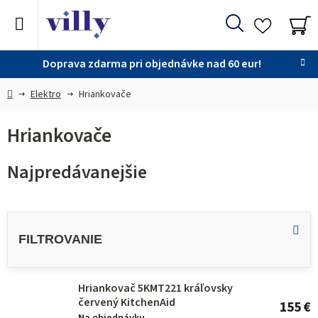
Prejsť
na
Hľadať
obsah
NÁ
KO
Doprava zdarma pri objednávke nad 60 eur!
Domov
Elektro
Hriankovače
Hriankovače
Najpredávanejšie
V
ý
p
i
Hriankovač 5KMT221 kráľovsky
s
červený KitchenAid
155 €