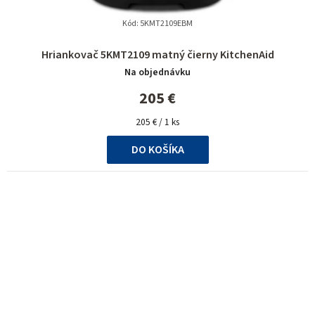
Kód:
5KMT2109EBM
Hriankovač 5KMT2109 matný čierny KitchenAid
Na objednávku
205 €
Jednotková
205 € / 1 ks
cena:
DO KOŠÍKA