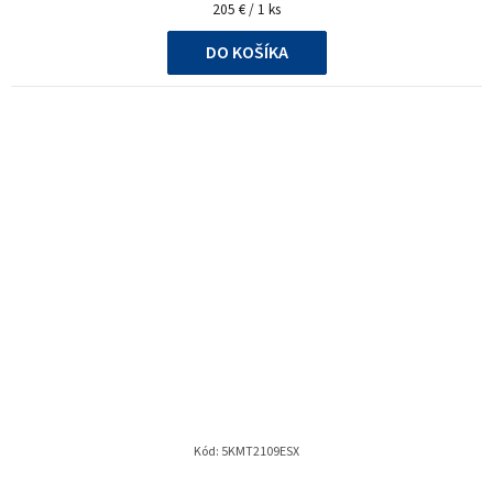
Jednotková
205 € / 1 ks
cena:
DO KOŠÍKA
Kód:
5KMT2109ESX