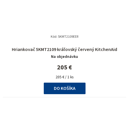
Kód:
5KMT2109EER
Hriankovač 5KMT2109 kráľovský červený KitchenAid
Na objednávku
205 €
Jednotková
205 € / 1 ks
cena:
DO KOŠÍKA