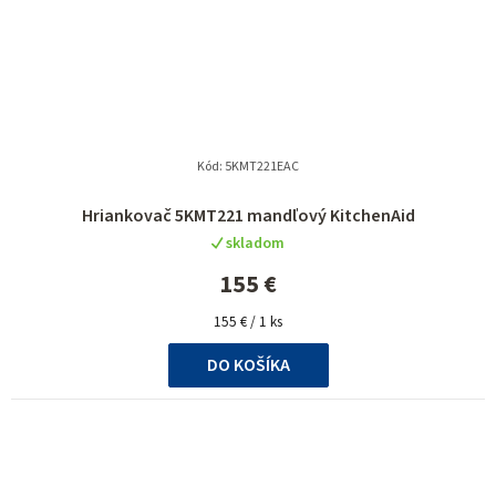
Kód:
5KMT221EAC
Hriankovač 5KMT221 mandľový KitchenAid
skladom
155 €
Jednotková
155 € / 1 ks
cena:
DO KOŠÍKA