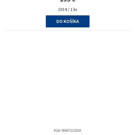
Jednotková
155 € / 1 ks
cena:
DO KOŠÍKA
Kód:
5KMT221ESX