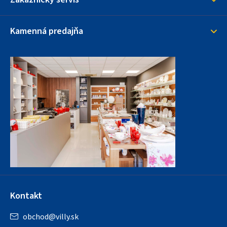
Kamenná predajňa
Kontakt
obchod
@
villy.sk