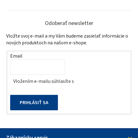
v
l
Z
á
á
d
Odoberať newsletter
a
p
Vložte svoj e-mail a my Vám budeme zasielať informácie o
c
ä
nových produktoch na našom e-shope.
i
t
e
Email
p
i
r
e
v
Vložením e-mailu súhlasíte s
podmienkami ochrany
k
osobných údajov
y
v
PRIHLÁSIŤ SA
ý
p
i
s
u
Zákaznícky servis