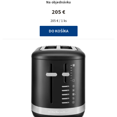
Na objednávku
205 €
Jednotková
205 € / 1 ks
cena:
DO KOŠÍKA