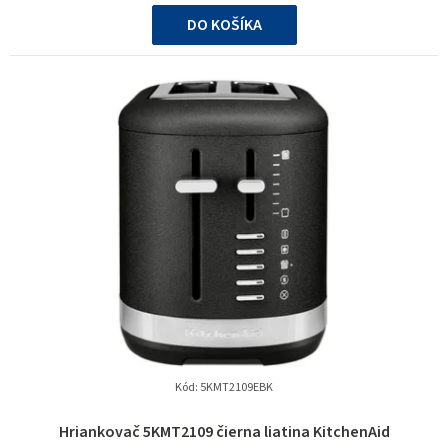
cena:
DO KOŠÍKA
Kód:
5KMT2109EBK
Hriankovač 5KMT2109 čierna liatina KitchenAid