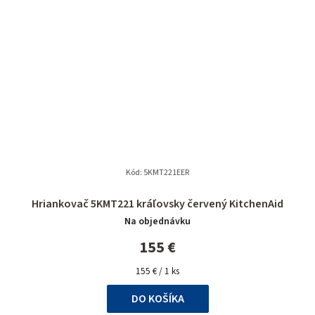
Kód:
5KMT221EER
Hriankovač 5KMT221 kráľovsky červený KitchenAid
Na objednávku
155 €
Jednotková
155 € / 1 ks
cena:
DO KOŠÍKA