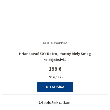
Kód:
TSF01WHMEU
Priemerné
Hriankovač 50's Retro, matný biely Smeg
hodnotenie
Na objednávku
produktu
je
199 €
5,0
Jednotková
z
199 € / 1 ks
cena:
5
DO KOŠÍKA
hviezdičiek.
14
položiek celkom
O