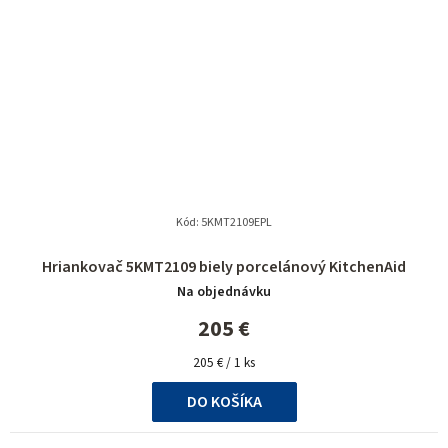
Kód:
5KMT2109EPL
Hriankovač 5KMT2109 biely porcelánový KitchenAid
Na objednávku
205 €
Jednotková
205 € / 1 ks
cena:
DO KOŠÍKA