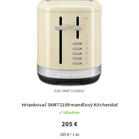
n
i
e
p
r
o
d
u
k
t
Kód:
5KMT2109EAC
o
Hriankovač 5KMT2109 mandľový KitchenAid
v
skladom
205 €
Jednotková
205 € / 1 ks