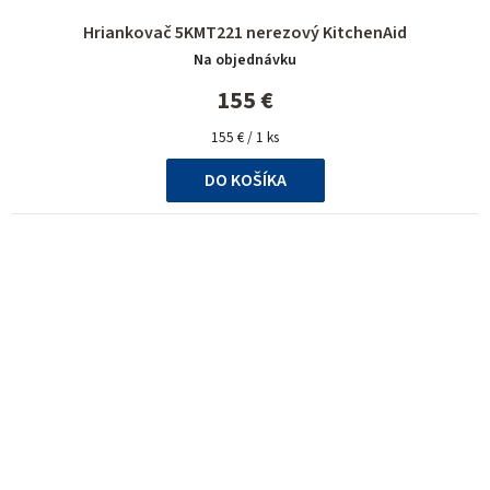
Hriankovač 5KMT221 nerezový KitchenAid
Na objednávku
155 €
Jednotková
155 € / 1 ks
cena:
DO KOŠÍKA