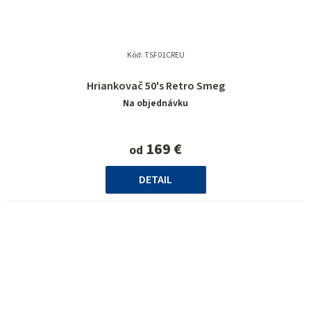
Kód:
TSF01CREU
Priemerné
Hriankovač 50's Retro Smeg
hodnotenie
Na objednávku
produktu
je
5,0
169 €
od
z
5
DETAIL
hviezdičiek.