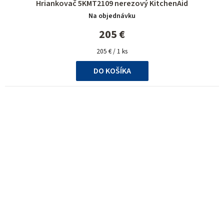
Hriankovač 5KMT2109 nerezový KitchenAid
Na objednávku
205 €
Jednotková
205 € / 1 ks
cena:
DO KOŠÍKA