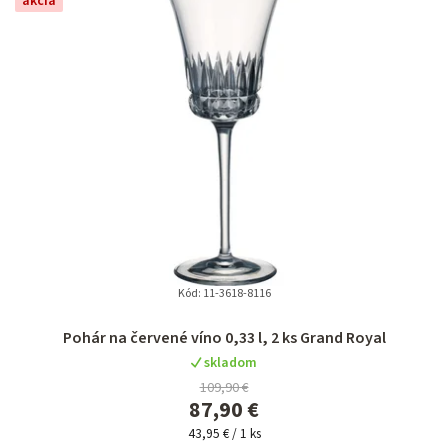
akcia
n
i
e
p
r
o
d
u
k
t
Kód:
11-3618-8116
o
Pohár na červené víno 0,33 l, 2 ks Grand Royal
v
skladom
109,90 €
87,90 €
Jednotková
43,95 € / 1 ks