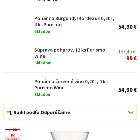
p
FEBRUÁR 2027
r
o
Pohár na Burgundy/Bordeaux 0,20 l,
4 ks Purismo
54,90 €
d
Skladom
u
k
Súprava pohárov, 12 ks Purismo
157,40 €
Wine
t
99 €
Skladom
o
v
Pohár na červené víno 0,20 l, 4 ks
Purismo Wine
54,90 €
Skladom
R
Radiť podľa:
Odporúčame
a
d
(–20
e
%)