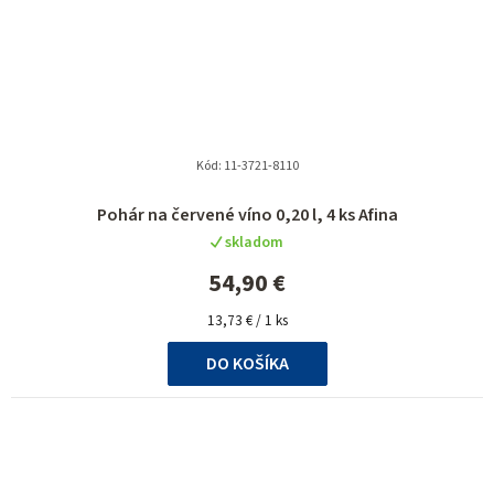
Kód:
11-3721-8110
Priemerné
Pohár na červené víno 0,20 l, 4 ks Afina
hodnotenie
skladom
produktu
je
54,90 €
5,0
Jednotková
z
13,73 € / 1 ks
cena:
5
DO KOŠÍKA
hviezdičiek.