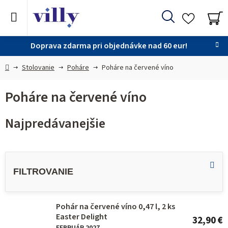
Prejsť
na
Hľadať
obsah
NÁ
KO
Doprava zdarma pri objednávke nad 60 eur!
Domov
Stolovanie
Poháre
Poháre na červené víno
Poháre na červené víno
Najpredávanejšie
V
ý
p
i
Pohár na červené víno 0,47 l, 2 ks
s
Easter Delight
32,90 €