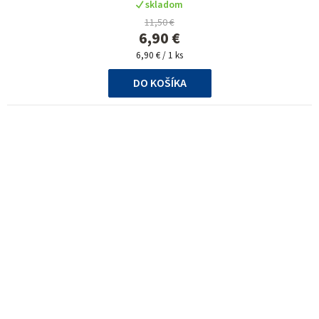
skladom
produktu
11,50 €
je
6,90 €
5,0
Jednotková
z
6,90 € / 1 ks
cena:
5
DO KOŠÍKA
hviezdičiek.