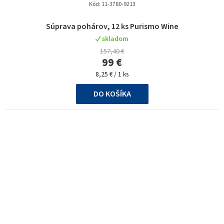
Kód:
11-3780-9213
Priemerné
Súprava pohárov, 12 ks Purismo Wine
hodnotenie
skladom
produktu
157,40 €
je
99 €
5,0
Jednotková
z
8,25 € / 1 ks
cena:
5
DO KOŠÍKA
hviezdičiek.