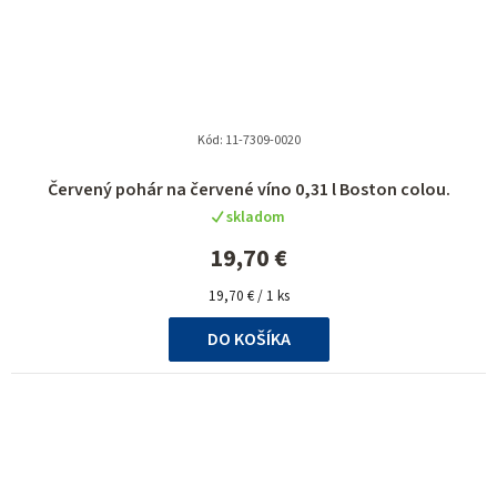
Kód:
11-7309-0020
Červený pohár na červené víno 0,31 l Boston colou.
skladom
19,70 €
Jednotková
19,70 € / 1 ks
cena:
DO KOŠÍKA