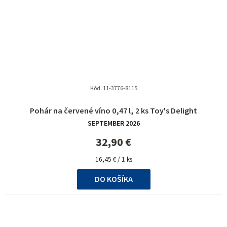
Kód:
11-3776-8115
Priemerné
Pohár na červené víno 0,47 l, 2 ks Toy's Delight
hodnotenie
SEPTEMBER 2026
produktu
je
32,90 €
5,0
Jednotková
z
16,45 € / 1 ks
cena:
5
DO KOŠÍKA
hviezdičiek.