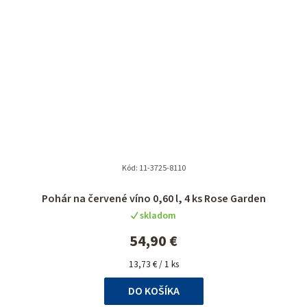
Kód:
11-3725-8110
Pohár na červené víno 0,60 l, 4 ks Rose Garden
skladom
54,90 €
Jednotková
13,73 € / 1 ks
cena:
DO KOŠÍKA