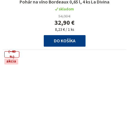
Pohár na víno Bordeaux 0,65 l, 4 ks La Divina
skladom
54,90 €
32,90 €
Jednotková
8,23 € / 1 ks
cena:
DO KOŠÍKA
(–40
%)
akcia