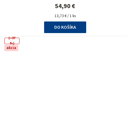
je
54,90 €
5,0
Jednotková
z
13,73 € / 1 ks
cena:
5
DO KOŠÍKA
hviezdičiek.
(–37
%)
akcia