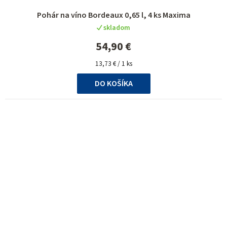
Pohár na víno Bordeaux 0,65 l, 4 ks Maxima
skladom
54,90 €
Jednotková
13,73 € / 1 ks
cena:
DO KOŠÍKA