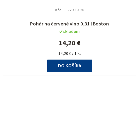
Kód:
11-7299-0020
Priemerné
Pohár na červené víno 0,31 l Boston
hodnotenie
skladom
produktu
je
14,20 €
5,0
Jednotková
z
14,20 € / 1 ks
cena:
5
DO KOŠÍKA
hviezdičiek.