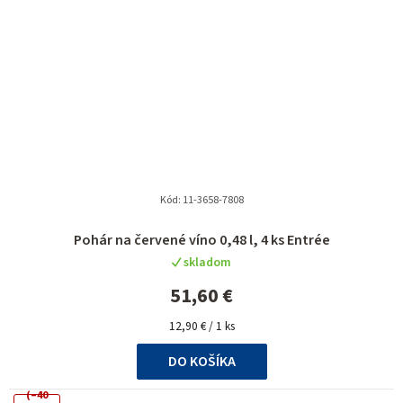
Kód:
11-3658-7808
Pohár na červené víno 0,48 l, 4 ks Entrée
skladom
51,60 €
Jednotková
12,90 € / 1 ks
cena:
DO KOŠÍKA
(–40