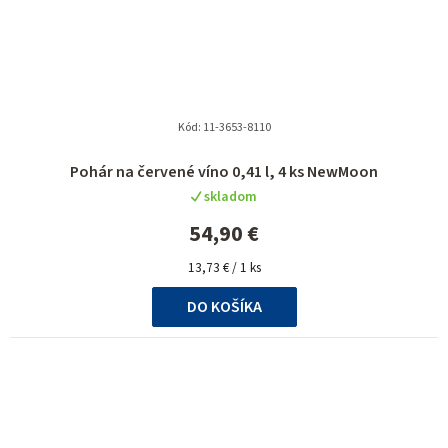
Kód:
11-3653-8110
Pohár na červené víno 0,41 l, 4 ks NewMoon
skladom
54,90 €
Jednotková
13,73 € / 1 ks
cena:
DO KOŠÍKA