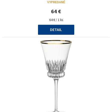
VYPREDANÉ
64 €
Jednotková
64 € / 1 ks
cena:
DETAIL