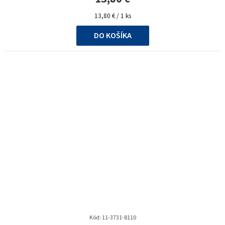
Jednotková
13,80 € / 1 ks
cena:
DO KOŠÍKA
Kód:
11-3731-8110