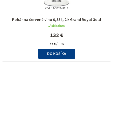
Kód:
11-3621-8116
Pohár na červené víno 0,33 l, 2 k Grand Royal Gold
skladom
132 €
Jednotková
66 € / 1 ks
cena:
DO KOŠÍKA