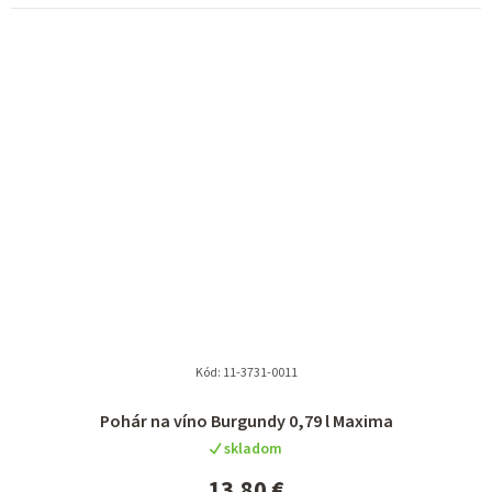
Kód:
11-3731-0011
Pohár na víno Burgundy 0,79 l Maxima
skladom
13,80 €