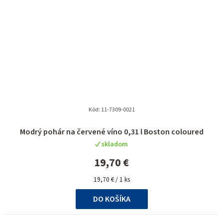
Kód:
11-7309-0021
Modrý pohár na červené víno 0,31 l Boston coloured
skladom
19,70 €
Jednotková
19,70 € / 1 ks
cena:
DO KOŠÍKA