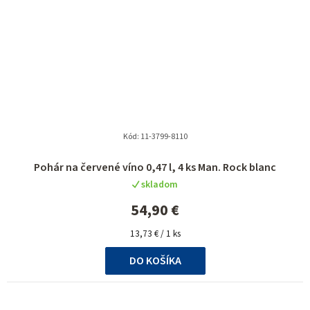
Kód:
11-3799-8110
Pohár na červené víno 0,47 l, 4 ks Man. Rock blanc
skladom
54,90 €
Jednotková
13,73 € / 1 ks
cena:
DO KOŠÍKA