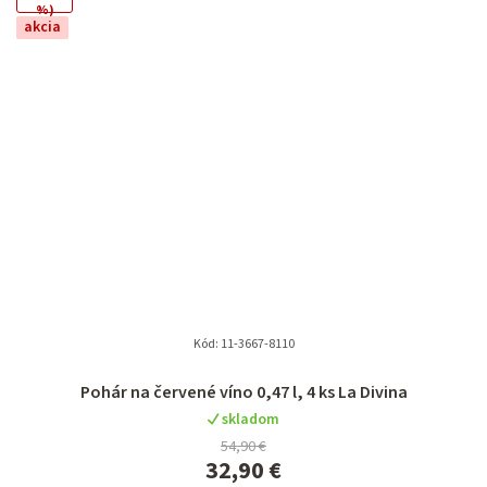
%)
akcia
Kód:
11-3667-8110
Pohár na červené víno 0,47 l, 4 ks La Divina
skladom
54,90 €
32,90 €