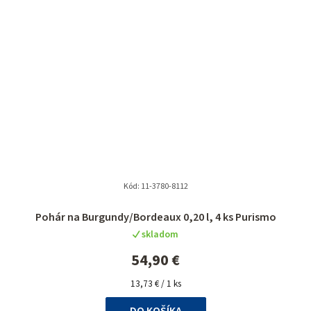
Kód:
11-3780-8112
Pohár na Burgundy/Bordeaux 0,20 l, 4 ks Purismo
skladom
54,90 €
Jednotková
13,73 € / 1 ks
cena:
DO KOŠÍKA