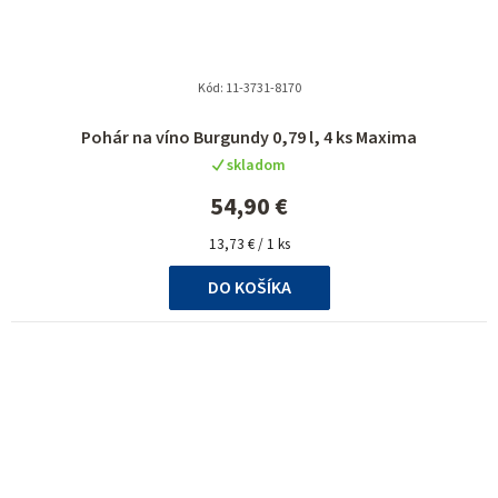
Kód:
11-3731-8170
Pohár na víno Burgundy 0,79 l, 4 ks Maxima
skladom
54,90 €
Jednotková
13,73 € / 1 ks
cena:
DO KOŠÍKA