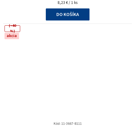
Jednotková
8,23 € / 1 ks
cena:
DO KOŠÍKA
(–40
%)
akcia
Kód:
11-3667-8111