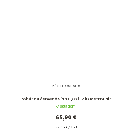
Kód:
11-3801-8116
Pohár na červené víno 0,83 l, 2 ks MetroChic
skladom
65,90 €
Jednotková
32,95 € / 1 ks