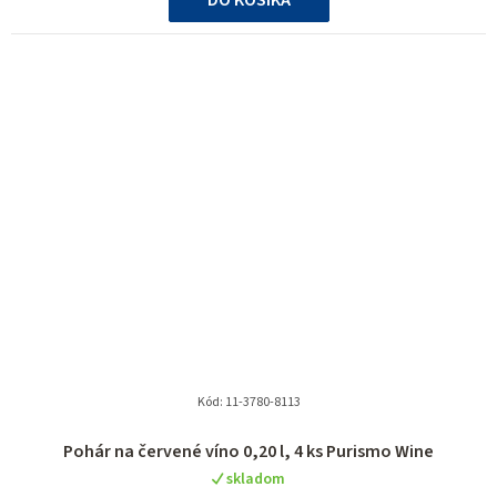
Kód:
11-3780-8113
Priemerné
Pohár na červené víno 0,20 l, 4 ks Purismo Wine
hodnotenie
skladom
produktu