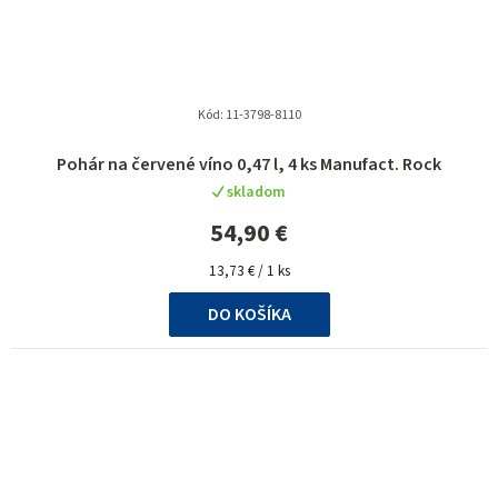
Kód:
11-3798-8110
Priemerné
Pohár na červené víno 0,47 l, 4 ks Manufact. Rock
hodnotenie
skladom
produktu
je
54,90 €
5,0
Jednotková
z
13,73 € / 1 ks
cena:
5
DO KOŠÍKA
hviezdičiek.