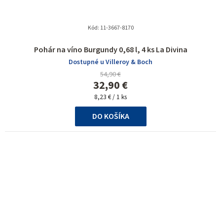
Kód:
11-3667-8170
Pohár na víno Burgundy 0,68 l, 4 ks La Divina
Dostupné u Villeroy & Boch
54,90 €
32,90 €
Jednotková
8,23 € / 1 ks
cena:
DO KOŠÍKA