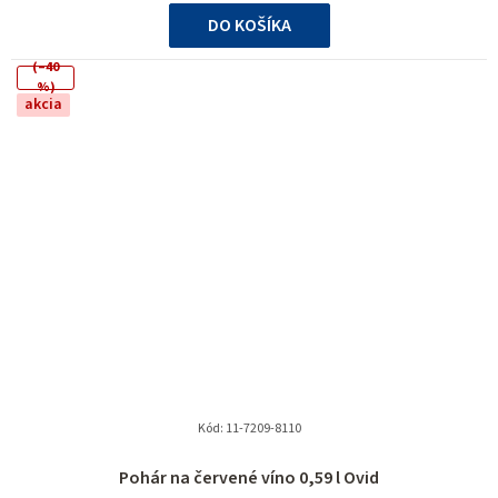
cena:
DO KOŠÍKA
(–40
%)
akcia
Kód:
11-7209-8110
Priemerné
Pohár na červené víno 0,59 l Ovid
hodnotenie