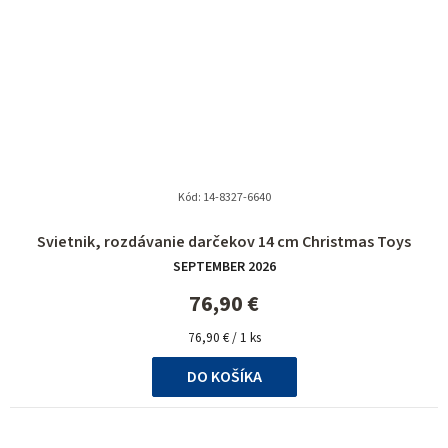
Kód:
14-8327-6640
Svietnik, rozdávanie darčekov 14 cm Christmas Toys
SEPTEMBER 2026
76,90 €
Jednotková
76,90 € / 1 ks
cena:
DO KOŠÍKA