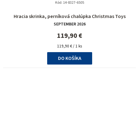
Kód:
14-8327-6505
Hracia skrinka, perníková chalúpka Christmas Toys
SEPTEMBER 2026
119,90 €
Jednotková
119,90 € / 1 ks
cena:
DO KOŠÍKA