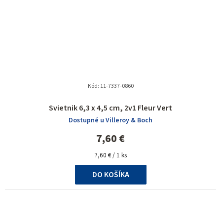
Kód:
11-7337-0860
Svietnik 6,3 x 4,5 cm, 2v1 Fleur Vert
Dostupné u Villeroy & Boch
7,60 €
Jednotková
7,60 € / 1 ks
cena:
DO KOŠÍKA