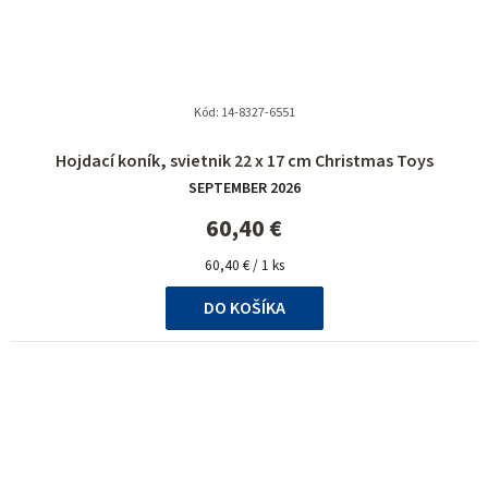
Kód:
14-8327-6551
Priemerné
Hojdací koník, svietnik 22 x 17 cm Christmas Toys
hodnotenie
SEPTEMBER 2026
produktu
je
60,40 €
5,0
Jednotková
z
60,40 € / 1 ks
cena:
5
DO KOŠÍKA
hviezdičiek.