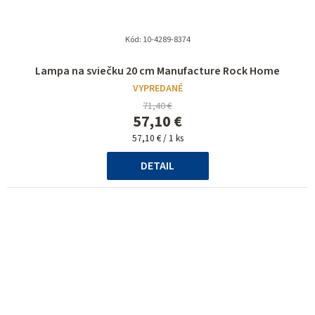
Kód:
10-4289-8374
Lampa na sviečku 20 cm Manufacture Rock Home
VYPREDANÉ
71,40 €
57,10 €
Jednotková
57,10 € / 1 ks
cena:
DETAIL