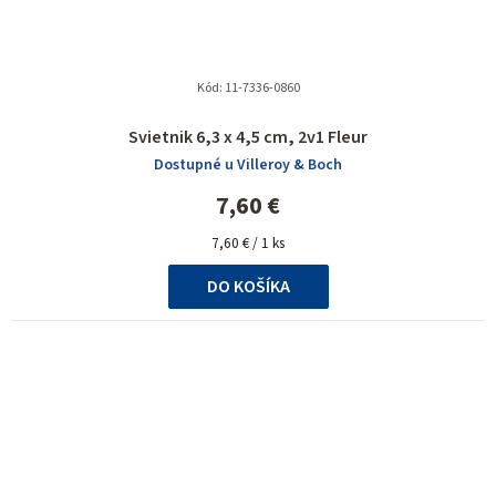
Kód:
11-7336-0860
Svietnik 6,3 x 4,5 cm, 2v1 Fleur
Dostupné u Villeroy & Boch
7,60 €
Jednotková
7,60 € / 1 ks
cena:
DO KOŠÍKA