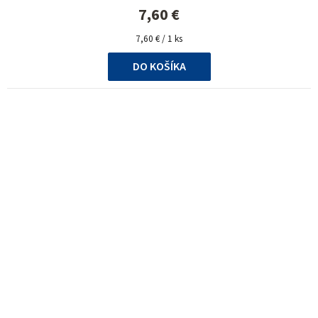
7,60 €
Jednotková
7,60 € / 1 ks
cena:
DO KOŠÍKA