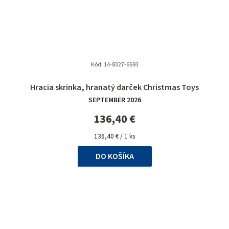
Kód:
14-8327-6693
Hracia skrinka, hranatý darček Christmas Toys
SEPTEMBER 2026
136,40 €
Jednotková
136,40 € / 1 ks
cena:
DO KOŠÍKA