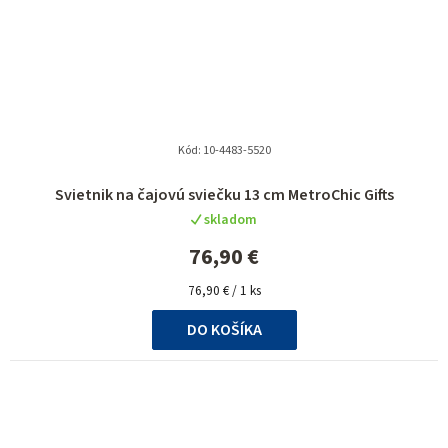
Kód:
10-4483-5520
Priemerné
Svietnik na čajovú sviečku 13 cm MetroChic Gifts
hodnotenie
skladom
produktu
je
76,90 €
5,0
Jednotková
z
76,90 € / 1 ks
cena:
5
DO KOŠÍKA
hviezdičiek.