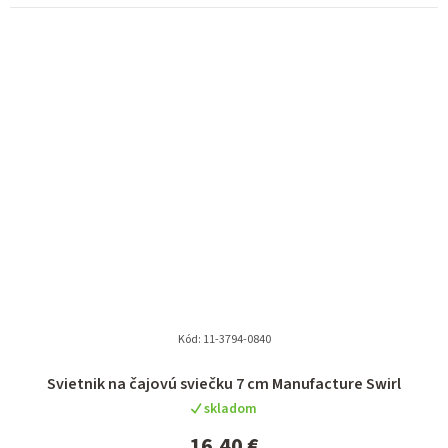
Kód:
11-3794-0840
Priemerné
Svietnik na čajovú sviečku 7 cm Manufacture Swirl
hodnotenie
skladom
produktu
je
16,40 €