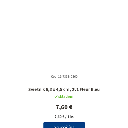
Kód:
11-7338-0860
Svietnik 6,3 x 4,5 cm, 2v1 Fleur Bleu
skladom
7,60 €
Jednotková
7,60 € / 1 ks
cena:
DO KOŠÍKA