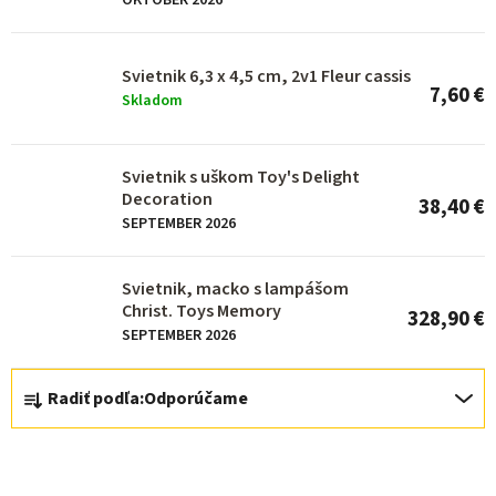
p
OKTÓBER 2026
r
o
Svietnik 6,3 x 4,5 cm, 2v1 Fleur cassis
7,60 €
d
Skladom
u
k
Svietnik s uškom Toy's Delight
Decoration
t
38,40 €
SEPTEMBER 2026
o
v
Svietnik, macko s lampášom
Christ. Toys Memory
328,90 €
SEPTEMBER 2026
R
Radiť podľa:
Odporúčame
a
d
e