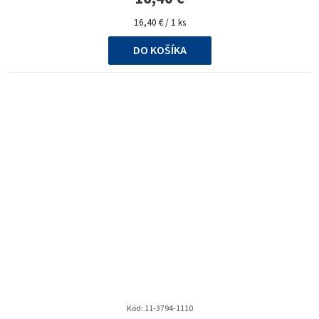
5,0
Jednotková
z
16,40 € / 1 ks
cena:
5
DO KOŠÍKA
hviezdičiek.
Kód:
11-3794-1110