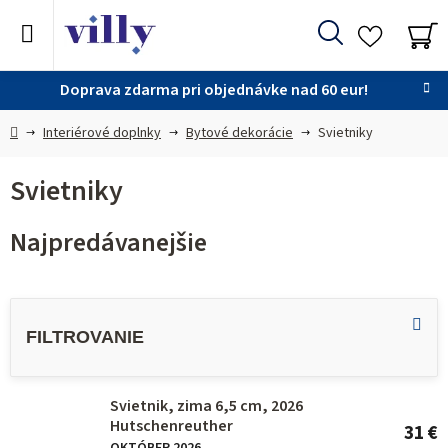
Prejsť
na
Hľadať
obsah
NÁ
KO
Doprava zdarma pri objednávke nad 60 eur!
Domov
Interiérové doplnky
Bytové dekorácie
Svietniky
Svietniky
Najpredávanejšie
V
ý
p
i
Svietnik, zima 6,5 cm, 2026
s
Hutschenreuther
31 €