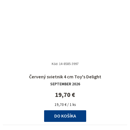
Kód:
14-8585-3997
Priemerné
Červený svietnik 4 cm Toy's Delight
hodnotenie
SEPTEMBER 2026
produktu
je
19,70 €
4,9
Jednotková
z
19,70 € / 1 ks
cena:
5
DO KOŠÍKA
hviezdičiek.