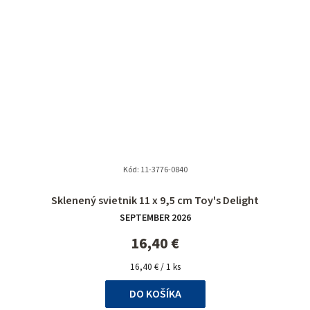
Kód:
11-3776-0840
Priemerné
Sklenený svietnik 11 x 9,5 cm Toy's Delight
hodnotenie
SEPTEMBER 2026
produktu
je
16,40 €
5,0
Jednotková
z
16,40 € / 1 ks
cena:
5
DO KOŠÍKA
hviezdičiek.