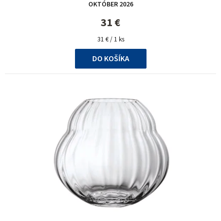
OKTÓBER 2026
31 €
Jednotková
31 € / 1 ks
cena:
DO KOŠÍKA