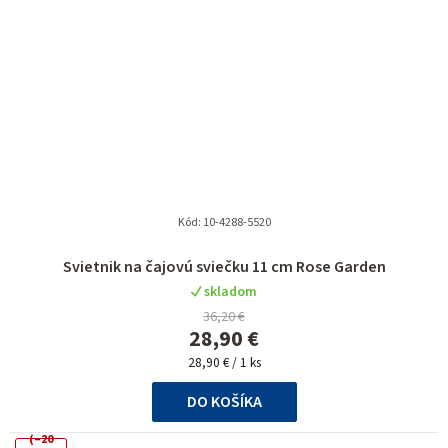
Kód:
10-4288-5520
Priemerné
Svietnik na čajovú sviečku 11 cm Rose Garden
hodnotenie
skladom
produktu
36,20 €
je
28,90 €
5,0
Jednotková
z
28,90 € / 1 ks
cena:
5
DO KOŠÍKA
hviezdičiek.
(–20