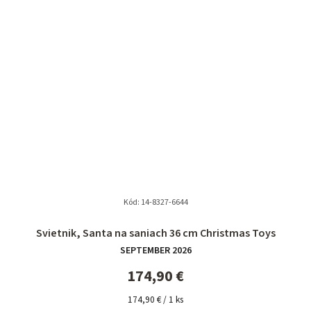
Kód:
14-8327-6644
Svietnik, Santa na saniach 36 cm Christmas Toys
SEPTEMBER 2026
174,90 €
Jednotková
174,90 € / 1 ks