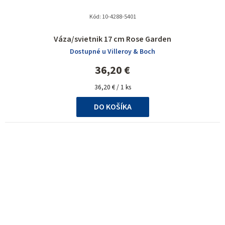
Kód:
10-4288-5401
Váza/svietnik 17 cm Rose Garden
Dostupné u Villeroy & Boch
36,20 €
Jednotková
36,20 € / 1 ks
cena:
DO KOŠÍKA