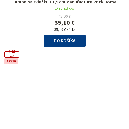
Lampa na sviečku 13,9 cm Manufacture Rock Home
hodnotenie
skladom
produktu
43,90 €
je
35,10 €
5,0
Jednotková
z
35,10 € / 1 ks
cena:
5
DO KOŠÍKA
hviezdičiek.
(–20
%)
akcia