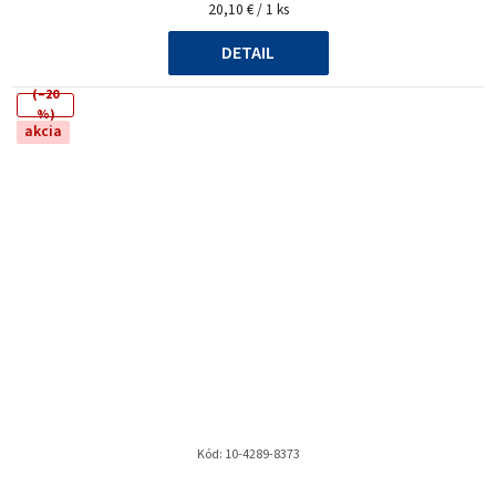
Jednotková
20,10 € / 1 ks
cena:
DETAIL
(–20
%)
akcia
Kód:
10-4289-8373
Priemerné