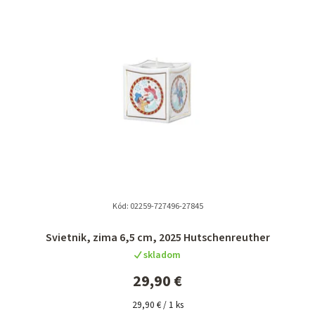
n
i
e
p
r
o
d
u
k
t
Kód:
02259-727496-27845
o
Svietnik, zima 6,5 cm, 2025 Hutschenreuther
v
skladom
29,90 €
Jednotková
29,90 € / 1 ks