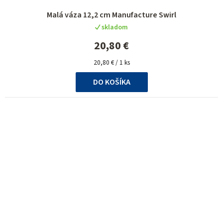
Priemerné
Malá váza 12,2 cm Manufacture Swirl
hodnotenie
skladom
produktu
je
20,80 €
5,0
Jednotková
z
20,80 € / 1 ks
cena:
5
DO KOŠÍKA
hviezdičiek.