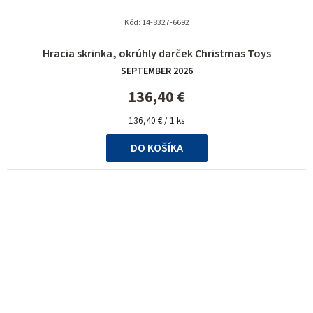
Kód:
14-8327-6692
Hracia skrinka, okrúhly darček Christmas Toys
SEPTEMBER 2026
136,40 €
Jednotková
136,40 € / 1 ks
cena:
DO KOŠÍKA