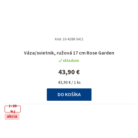
Kód:
10-4288-5411
Priemerné
Váza/svietnik, ružová 17 cm Rose Garden
hodnotenie
skladom
produktu
je
43,90 €
5,0
Jednotková
z
43,90 € / 1 ks
cena:
5
DO KOŠÍKA
hviezdičiek.
(–20
%)
akcia