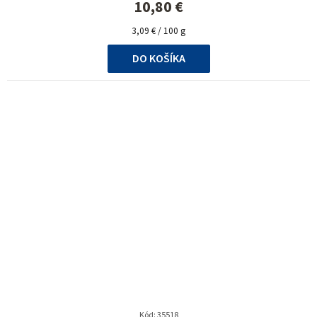
10,80 €
Jednotková
3,09 € / 100 g
cena:
DO KOŠÍKA
Kód:
35518