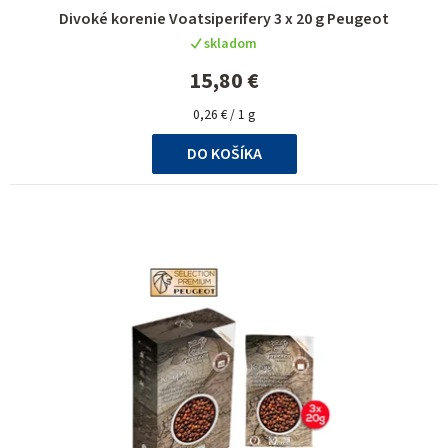
Divoké korenie Voatsiperifery 3 x 20 g Peugeot
skladom
15,80 €
Jednotková
0,26 € / 1 g
cena:
DO KOŠÍKA