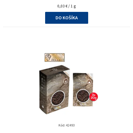
Jednotková
0,03 € / 1 g
cena:
DO KOŠÍKA
Kód:
42493