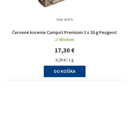
Kód:
42479
Červené korenie Campot Premium 3 x 20 g Peugeot
skladom
17,30 €
Jednotková
0,29 € / 1 g
cena:
DO KOŠÍKA