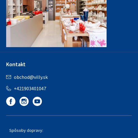
Kontakt
obchod
@
villy.sk
+421903401047
Spôsoby dopravy: