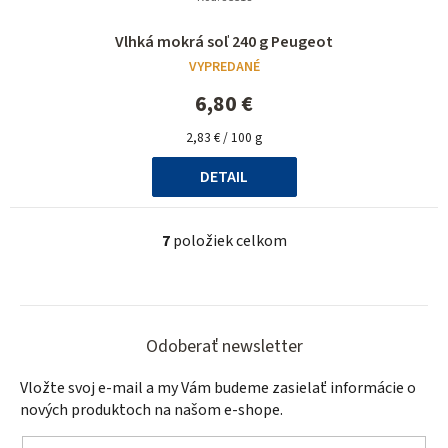
Vlhká mokrá soľ 240 g Peugeot
VYPREDANÉ
6,80 €
Jednotková
2,83 € / 100 g
cena:
DETAIL
7
položiek celkom
O
v
l
Z
á
á
d
Odoberať newsletter
a
p
Vložte svoj e-mail a my Vám budeme zasielať informácie o
c
ä
nových produktoch na našom e-shope.
i
t
e