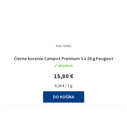
Kód:
42462
Čierne korenie Campot Premium 3 x 20 g Peugeot
skladom
15,80 €
Jednotková
0,26 € / 1 g
cena:
DO KOŠÍKA