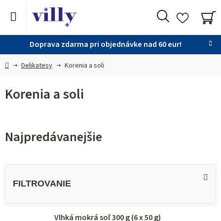
Prejsť
na
Hľadať
obsah
NÁ
KO
Doprava zdarma pri objednávke nad 60 eur!
Domov
Delikatesy
Korenia a soli
Korenia a soli
Najpredávanejšie
V
ý
p
i
Vlhká mokrá soľ 300 g (6 x 50 g)