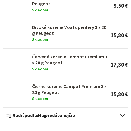
s
Peugeot
9,50 €
p
Skladom
r
o
Divoké korenie Voatsiperifery 3 x 20
g Peugeot
15,80 €
d
Skladom
u
k
Červené korenie Campot Premium 3
x 20 g Peugeot
t
17,30 €
Skladom
o
v
Čierne korenie Campot Premium 3 x
20 g Peugeot
15,80 €
Skladom
R
Radiť podľa:
Najpredávanejšie
a
d