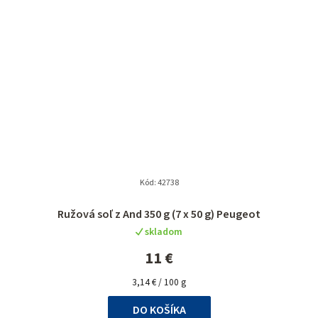
Kód:
42738
Ružová soľ z And 350 g (7 x 50 g) Peugeot
skladom
11 €
Jednotková
3,14 € / 100 g
cena:
DO KOŠÍKA