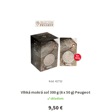
e
n
i
e
p
r
o
d
u
k
t
Kód:
42752
o
Vlhká mokrá soľ 300 g (6 x 50 g) Peugeot
v
skladom
9,50 €