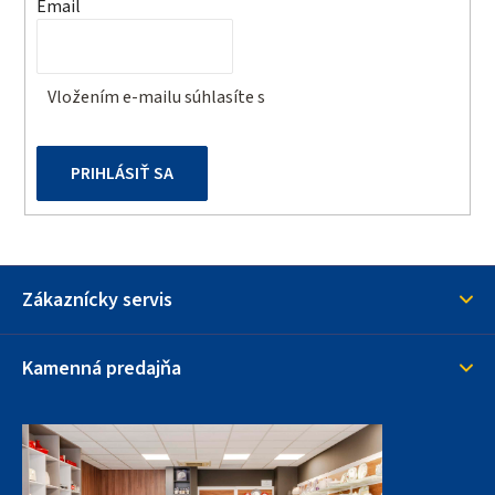
Email
p
i
r
e
v
Vložením e-mailu súhlasíte s
podmienkami ochrany
k
osobných údajov
y
v
PRIHLÁSIŤ SA
ý
p
i
s
u
Zákaznícky servis
Kamenná predajňa