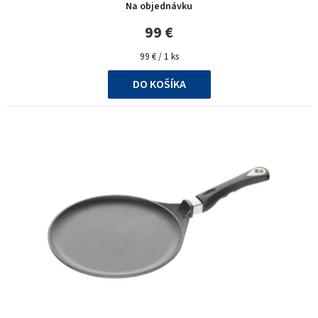
Na objednávku
99 €
Jednotková
99 € / 1 ks
cena:
DO KOŠÍKA