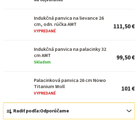
p
Na objednávku
r
o
Indukčná panvica na lievance 26
cm, odn. rúčka AMT
111,50 €
d
VYPREDANÉ
u
k
Indukčná panvica na palacinky 32
cm AMT
t
99,50 €
Skladom
o
v
Palacinková panvica 26 cm Nowo
Titanium Woll
101 €
VYPREDANÉ
R
Radiť podľa:
Odporúčame
a
d
e