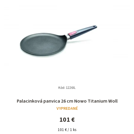
n
i
e
p
r
o
d
u
k
t
Kód:
1226IL
o
Palacinková panvica 26 cm Nowo Titanium Woll
v
VYPREDANÉ
101 €
Jednotková
101 € / 1 ks