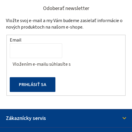
Z
á
á
d
Odoberať newsletter
a
p
Vložte svoj e-mail a my Vám budeme zasielať informácie o
c
ä
nových produktoch na našom e-shope.
i
t
e
Email
p
i
r
e
v
Vložením e-mailu súhlasíte s
podmienkami ochrany
k
osobných údajov
y
v
PRIHLÁSIŤ SA
ý
p
i
s
u
Zákaznícky servis