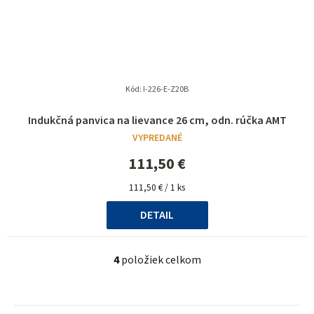
Kód:
I-226-E-Z20B
Priemerné
Indukčná panvica na lievance 26 cm, odn. rúčka AMT
hodnotenie
VYPREDANÉ
produktu
je
111,50 €
5,0
Jednotková
z
111,50 € / 1 ks
cena:
5
DETAIL
hviezdičiek.
4
položiek celkom
O
v
l