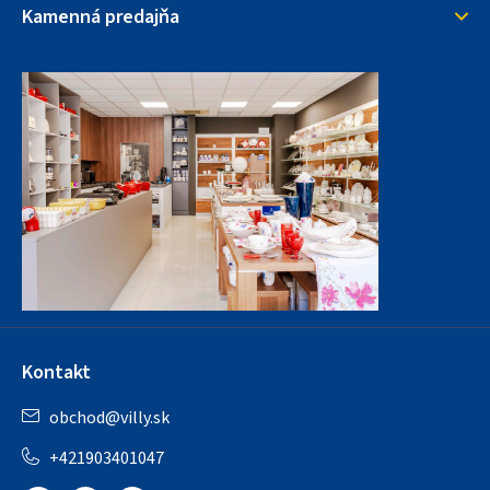
Kamenná predajňa
Kontakt
obchod
@
villy.sk
+421903401047