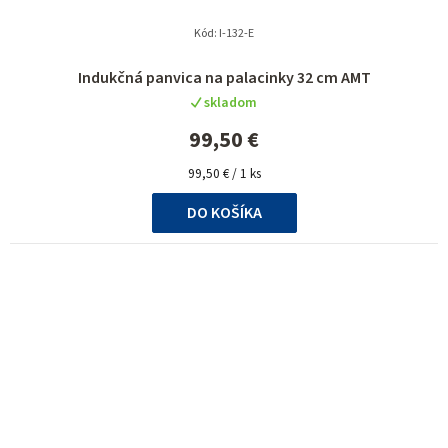
Kód:
I-132-E
Indukčná panvica na palacinky 32 cm AMT
skladom
99,50 €
Jednotková
99,50 € / 1 ks
cena:
DO KOŠÍKA