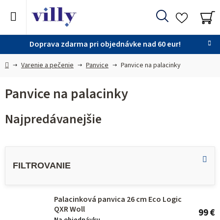
Prejsť
na
Hľadať
obsah
NÁ
KO
Doprava zdarma pri objednávke nad 60 eur!
Domov
Varenie a pečenie
Panvice
Panvice na palacinky
Panvice na palacinky
Najpredávanejšie
V
ý
p
i
Palacinková panvica 26 cm Eco Logic
s
QXR Woll
99 €