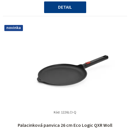
cena:
DETAIL
novinka
Kód:
1226LCI-Q
Palacinková panvica 26 cm Eco Logic QXR Woll