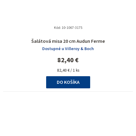
Kód:
10-1067-3175
Šalátová misa 20 cm Audun Ferme
Dostupné u Villeroy & Boch
82,40 €
Jednotková
82,40 € / 1 ks
cena:
DO KOŠÍKA