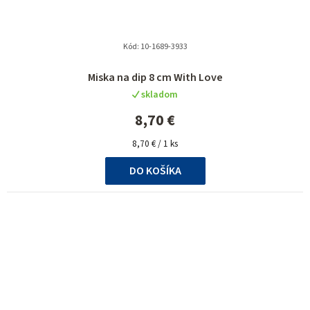
Kód:
10-1689-3933
Priemerné
Miska na dip 8 cm With Love
hodnotenie
skladom
produktu
je
8,70 €
5,0
Jednotková
z
8,70 € / 1 ks
cena:
5
DO KOŠÍKA
hviezdičiek.