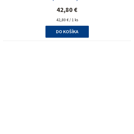
42,80 €
Jednotková
42,80 € / 1 ks
cena:
DO KOŠÍKA