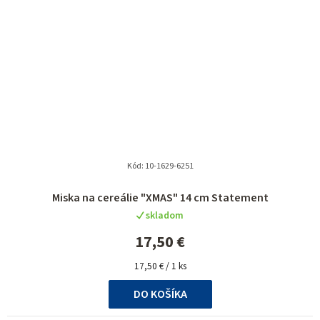
Kód:
10-1629-6251
Miska na cereálie "XMAS" 14 cm Statement
skladom
17,50 €
Jednotková
17,50 € / 1 ks
cena:
DO KOŠÍKA