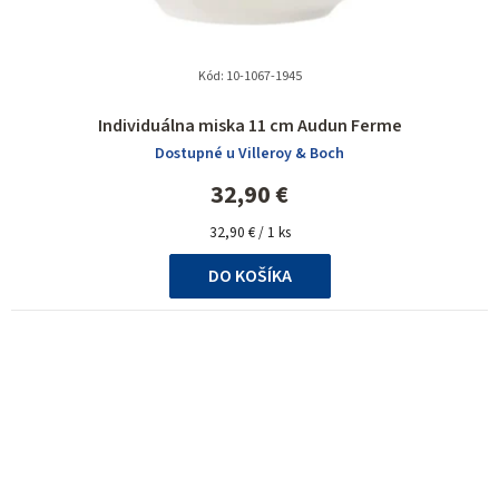
Kód:
10-1067-1945
Individuálna miska 11 cm Audun Ferme
Dostupné u Villeroy & Boch
32,90 €
Jednotková
32,90 € / 1 ks
cena:
DO KOŠÍKA