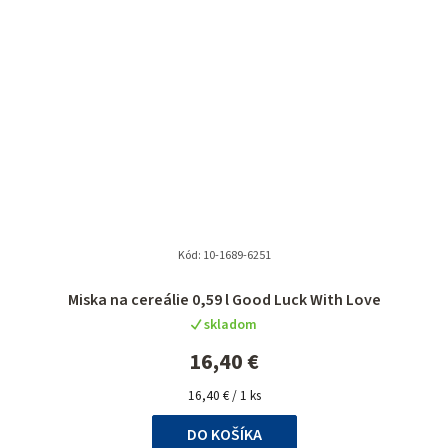
Kód:
10-1689-6251
Miska na cereálie 0,59 l Good Luck With Love
skladom
16,40 €
Jednotková
16,40 € / 1 ks
cena:
DO KOŠÍKA