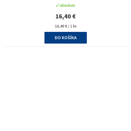
skladom
16,40 €
Jednotková
16,40 € / 1 ks
cena:
DO KOŠÍKA