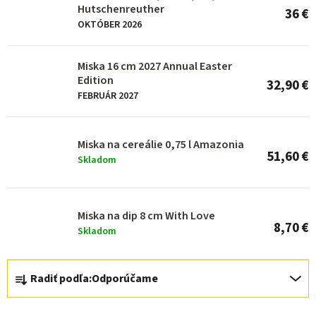
s
Hutschenreuther
36 €
p
OKTÓBER 2026
r
o
Miska 16 cm 2027 Annual Easter
Edition
32,90 €
d
FEBRUÁR 2027
u
k
Miska na cereálie 0,75 l Amazonia
t
51,60 €
Skladom
o
v
Miska na dip 8 cm With Love
8,70 €
Skladom
R
Radiť podľa:
Odporúčame
a
d