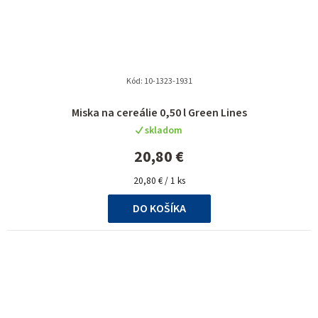
Kód:
10-1323-1931
Miska na cereálie 0,50 l Green Lines
skladom
20,80 €
Jednotková
20,80 € / 1 ks
cena:
DO KOŠÍKA