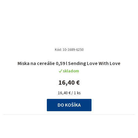
Kód:
10-1689-6250
Miska na cereálie 0,59 l Sending Love With Love
skladom
16,40 €
Jednotková
16,40 € / 1 ks
cena:
DO KOŠÍKA