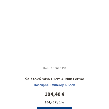
Kód:
10-1067-3190
Priemerné
Šalátová misa 19 cm Audun Ferme
hodnotenie
Dostupné u Villeroy & Boch
produktu
je
104,40 €
5,0
Jednotková
z
104,40 € / 1 ks
cena:
5