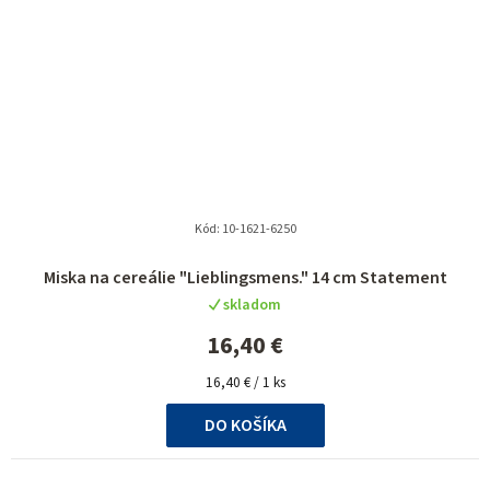
Kód:
10-1621-6250
Miska na cereálie "Lieblingsmens." 14 cm Statement
skladom
16,40 €
Jednotková
16,40 € / 1 ks
cena:
DO KOŠÍKA