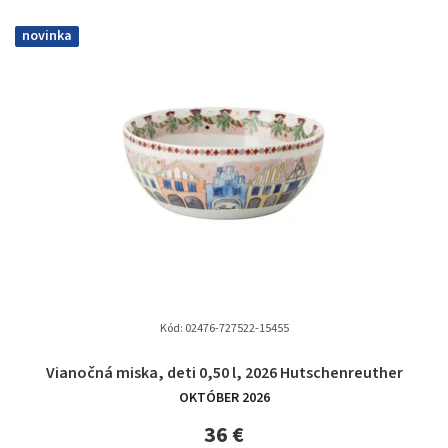
e
novinka
n
i
e
p
r
o
d
u
k
t
Kód:
02476-727522-15455
o
Vianočná miska, deti 0,50 l, 2026 Hutschenreuther
v
OKTÓBER 2026
36 €