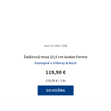
Kód:
10-1067-3180
Šalátová misa 23,5 cm Audun Ferme
Dostupné u Villeroy & Boch
119,90 €
Jednotková
119,90 € / 1 ks
cena:
DO KOŠÍKA