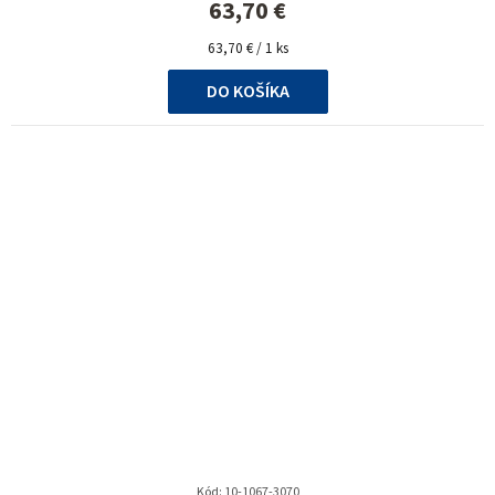
63,70 €
Jednotková
63,70 € / 1 ks
cena:
DO KOŠÍKA
Kód:
10-1067-3070