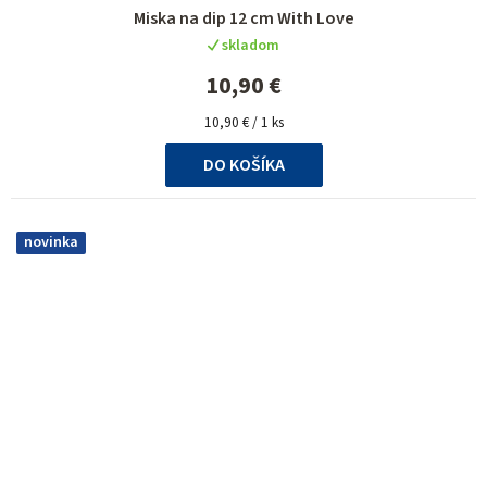
Priemerné
Miska na dip 12 cm With Love
hodnotenie
skladom
produktu
je
10,90 €
5,0
Jednotková
z
10,90 € / 1 ks
cena:
5
DO KOŠÍKA
hviezdičiek.
novinka