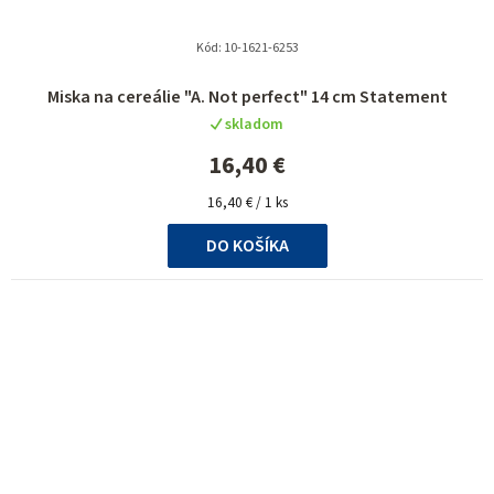
Kód:
10-1621-6253
Miska na cereálie "A. Not perfect" 14 cm Statement
skladom
16,40 €
Jednotková
16,40 € / 1 ks
cena:
DO KOŠÍKA