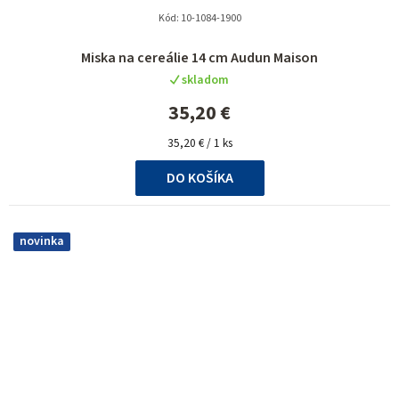
Kód:
10-1084-1900
Miska na cereálie 14 cm Audun Maison
skladom
35,20 €
Jednotková
35,20 € / 1 ks
cena:
DO KOŠÍKA
novinka