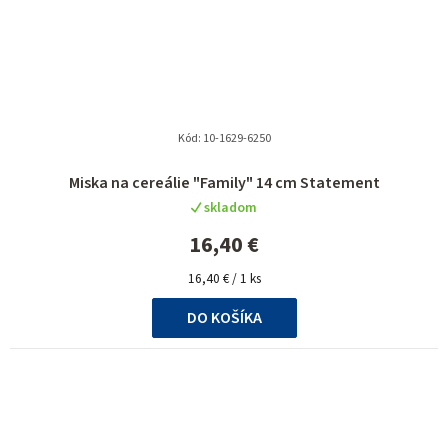
Kód:
10-1629-6250
Miska na cereálie "Family" 14 cm Statement
skladom
16,40 €
Jednotková
16,40 € / 1 ks
cena:
DO KOŠÍKA