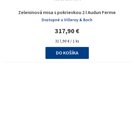
Zeleninová misa s pokrievkou 2 l Audun Ferme
Dostupné u Villeroy & Boch
317,90 €
Jednotková
317,90 € / 1 ks
cena:
DO KOŠÍKA