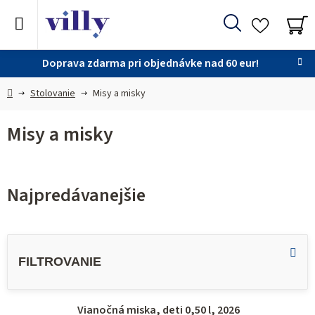
Prejsť
na
Hľadať
obsah
NÁ
KO
Doprava zdarma pri objednávke nad 60 eur!
Domov
Stolovanie
Misy a misky
Misy a misky
Najpredávanejšie
V
ý
p
i
Vianočná miska, deti 0,50 l, 2026