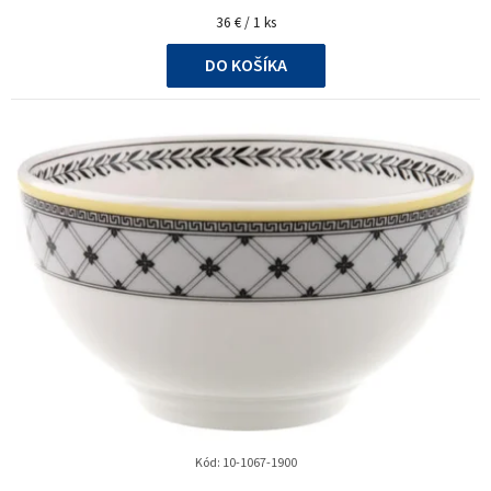
Jednotková
36 € / 1 ks
cena:
DO KOŠÍKA
Kód:
10-1067-1900