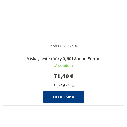
Kód:
10-1067-2450
Miska, levie rúčky 0,60 l Audun Ferme
skladom
71,40 €
Jednotková
71,40 € / 1 ks
cena:
DO KOŠÍKA