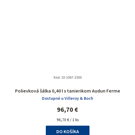
Kód:
10-1067-2500
Polievková šálka 0,40 l s tanierikom Audun Ferme
Dostupné u Villeroy & Boch
96,70 €
Jednotková
96,70 € / 1 ks
cena:
DO KOŠÍKA