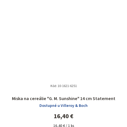
Kód:
10-1621-6251
Miska na cereálie "G. M. Sunshine" 14 cm Statement
Dostupné u Villeroy & Boch
16,40 €
Jednotková
16,40 € / 1 ks