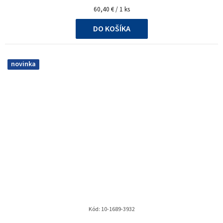
Jednotková
60,40 € / 1 ks
cena:
DO KOŠÍKA
novinka
Kód:
10-1689-3932