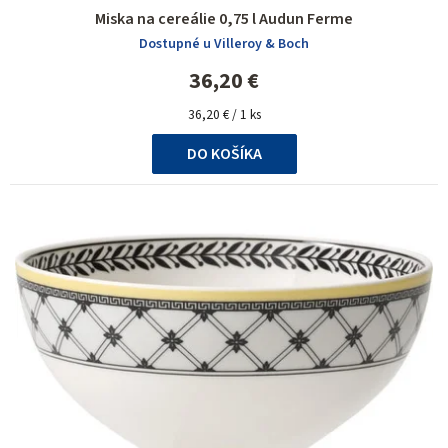
Miska na cereálie 0,75 l Audun Ferme
Dostupné u Villeroy & Boch
36,20 €
Jednotková
36,20 € / 1 ks
cena:
DO KOŠÍKA