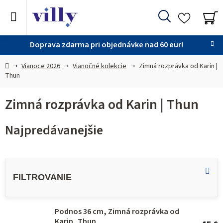
Prejsť
na
Hľadať
obsah
NÁ
KO
Doprava zdarma pri objednávke nad 60 eur!
Domov
Vianoce 2026
Vianočné kolekcie
Zimná rozprávka od Karin |
Thun
Zimná rozprávka od Karin | Thun
Najpredávanejšie
V
ý
p
i
Podnos 36 cm, Zimná rozprávka od
s
Karin, Thun