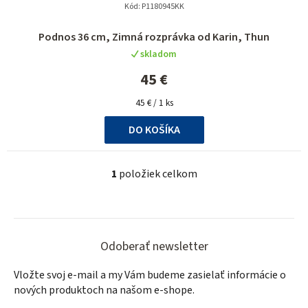
t
Kód:
P1180945KK
o
Podnos 36 cm, Zimná rozprávka od Karin, Thun
v
skladom
45 €
Jednotková
45 € / 1 ks
cena:
DO KOŠÍKA
1
položiek celkom
O
v
l
Z
á
á
d
Odoberať newsletter
a
p
Vložte svoj e-mail a my Vám budeme zasielať informácie o
c
ä
nových produktoch na našom e-shope.
i