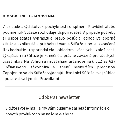
8. OSOBITNÉ USTANOVENIA
V prípade akýchkoľvek pochybností o splnení Pravidiel alebo
podmienok Súťaže rozhoduje Usporiadateľ. V prípade potreby
si Usporiadateľ vyhradzuje právo posúdiť jednotlivé sporné
situácie vzniknuté v priebehu trvania Súťaže a po jej skončení.
Rozhodnutie usporiadateľa ohľadom všetkých záležitostí
týkajúcich sa Súťaže je konečné a právne záväzné pre všetkých
účastníkov. Na Výhru sa nevzťahujú ustanovenia § 612 až 627
Občianskeho zákonníka v znení neskorších predpisov.
Zapojením sa do Súťaže vyjadrujú Účastníci Súťaže svoj súhlas
spravovať sa týmito Pravidlami.
Z
á
Odoberať newsletter
p
Vložte svoj e-mail a my Vám budeme zasielať informácie o
ä
nových produktoch na našom e-shope.