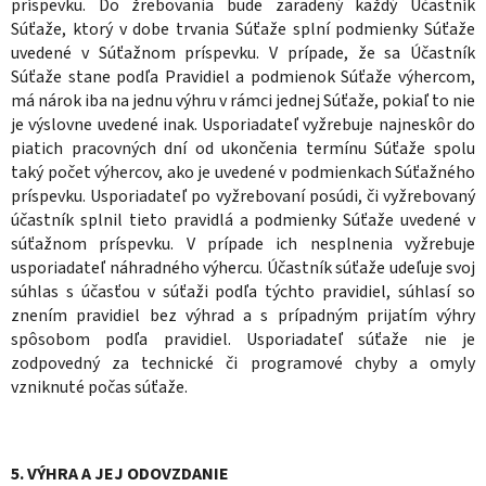
príspevku. Do žrebovania bude zaradený každý Účastník
Súťaže, ktorý v dobe trvania Súťaže splní podmienky Súťaže
uvedené v Súťažnom príspevku. V prípade, že sa Účastník
Súťaže stane podľa Pravidiel a podmienok Súťaže výhercom,
má nárok iba na jednu výhru v rámci jednej Súťaže, pokiaľ to nie
je výslovne uvedené inak. Usporiadateľ vyžrebuje najneskôr do
piatich pracovných dní od ukončenia termínu Súťaže spolu
taký počet výhercov, ako je uvedené v podmienkach Súťažného
príspevku. Usporiadateľ po vyžrebovaní posúdi, či vyžrebovaný
účastník splnil tieto pravidlá a podmienky Súťaže uvedené v
súťažnom príspevku. V prípade ich nesplnenia vyžrebuje
usporiadateľ náhradného výhercu. Účastník súťaže udeľuje svoj
súhlas s účasťou v súťaži podľa týchto pravidiel, súhlasí so
znením pravidiel bez výhrad a s prípadným prijatím výhry
spôsobom podľa pravidiel. Usporiadateľ súťaže nie je
zodpovedný za technické či programové chyby a omyly
vzniknuté počas súťaže.
5. VÝHRA A JEJ ODOVZDANIE