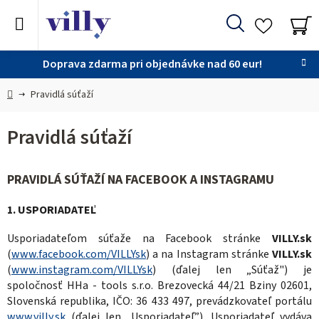
Prejsť
na
Hľadať
obsah
NÁ
KO
Doprava zdarma pri objednávke nad 60 eur!
Domov
Pravidlá súťaží
Pravidlá súťaží
PRAVIDLÁ SÚŤAŽÍ NA FACEBOOK A INSTAGRAMU
1. USPORIADATEĽ
Usporiadateľom súťaže na Facebook stránke
VILLY.sk
(
www.facebook.com/VILLYsk
) a na Instagram stránke
VILLY.sk
(
www.instagram.com/VILLYsk
) (ďalej len „Súťaž") je
spoločnosť HHa - tools s.r.o. Brezovecká 44/21 Bziny 02601,
Slovenská republika, IČO: 36 433 497, prevádzkovateľ portálu
www.villy.sk
(ďalej len „Usporiadateľ”). Usporiadateľ vydáva