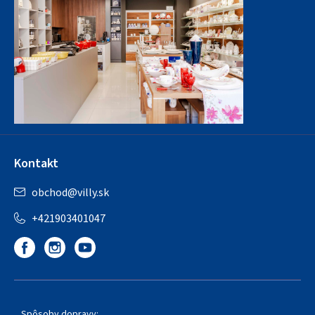
Kontakt
obchod
@
villy.sk
+421903401047
Spôsoby dopravy: