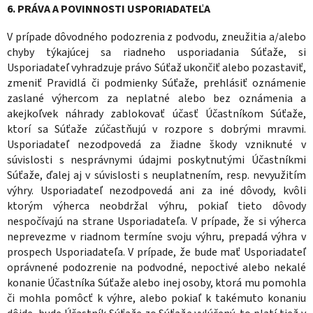
6. PRÁVA A POVINNOSTI USPORIADATEĽA
V prípade dôvodného podozrenia z podvodu, zneužitia a/alebo
chyby týkajúcej sa riadneho usporiadania Súťaže, si
Usporiadateľ vyhradzuje právo Súťaž ukončiť alebo pozastaviť,
zmeniť Pravidlá či podmienky Súťaže, prehlásiť oznámenie
zaslané výhercom za neplatné alebo bez oznámenia a
akejkoľvek náhrady zablokovať účasť Účastníkom Súťaže,
ktorí sa Súťaže zúčastňujú v rozpore s dobrými mravmi.
Usporiadateľ nezodpovedá za žiadne škody vzniknuté v
súvislosti s nesprávnymi údajmi poskytnutými Účastníkmi
Súťaže, ďalej aj v súvislosti s neuplatnením, resp. nevyužitím
výhry. Usporiadateľ nezodpovedá ani za iné dôvody, kvôli
ktorým výherca neobdržal výhru, pokiaľ tieto dôvody
nespočívajú na strane Usporiadateľa. V prípade, že si výherca
neprevezme v riadnom termíne svoju výhru, prepadá výhra v
prospech Usporiadateľa. V prípade, že bude mať Usporiadateľ
oprávnené podozrenie na podvodné, nepoctivé alebo nekalé
konanie Účastníka Súťaže alebo inej osoby, ktorá mu pomohla
či mohla pomôcť k výhre, alebo pokiaľ k takémuto konaniu