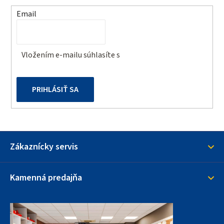
t
Email
i
e
Vložením e-mailu súhlasíte s
podmienkami ochrany
osobných údajov
PRIHLÁSIŤ SA
Zákaznícky servis
Kamenná predajňa