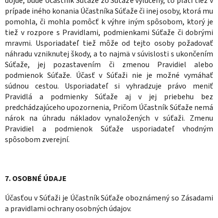
dôjde, bude Účastník Súťaže zo Súťaže vylúčený, to platí tiež v
prípade iného konania Účastníka Súťaže či inej osoby, ktorá mu
pomohla, či mohla pomôcť k výhre iným spôsobom, ktorý je
tiež v rozpore s Pravidlami, podmienkami Súťaže či dobrými
mravmi. Usporiadateľ tiež môže od tejto osoby požadovať
náhradu vzniknutej škody, a to najmä v súvislosti s ukončením
Súťaže, jej pozastavením či zmenou Pravidiel alebo
podmienok Súťaže. Účasť v Súťaži nie je možné vymáhať
súdnou cestou. Usporiadateľ si vyhradzuje právo meniť
Pravidlá a podmienky Súťaže aj v jej priebehu bez
predchádzajúceho upozornenia, Pričom Účastník Súťaže nemá
nárok na úhradu nákladov vynaložených v súťaži. Zmenu
Pravidiel a podmienok Súťaže usporiadateľ vhodným
spôsobom zverejní.
7. OSOBNÉ ÚDAJE
Účasťou v Súťaži je Účastník Súťaže oboznámený so Zásadami
a pravidlami ochrany osobných údajov.