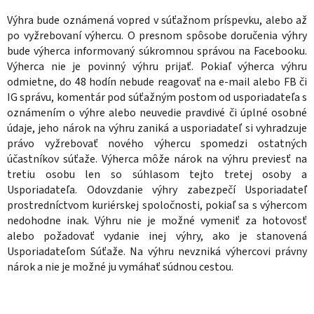
Výhra bude oznámená vopred v súťažnom príspevku, alebo až
po vyžrebovaní výhercu. O presnom spôsobe doručenia výhry
bude výherca informovaný súkromnou správou na Facebooku.
Výherca nie je povinný výhru prijať. Pokiaľ výherca výhru
odmietne, do 48 hodín nebude reagovať na e-mail alebo FB či
IG správu, komentár pod súťažným postom od usporiadateľa s
oznámením o výhre alebo neuvedie pravdivé či úplné osobné
údaje, jeho nárok na výhru zaniká a usporiadateľ si vyhradzuje
právo vyžrebovať nového výhercu spomedzi ostatných
účastníkov súťaže. Výherca môže nárok na výhru previesť na
tretiu osobu len so súhlasom tejto tretej osoby a
Usporiadateľa. Odovzdanie výhry zabezpečí Usporiadateľ
prostredníctvom kuriérskej spoločnosti, pokiaľ sa s výhercom
nedohodne inak. Výhru nie je možné vymeniť za hotovosť
alebo požadovať vydanie inej výhry, ako je stanovená
Usporiadateľom Súťaže. Na výhru nevzniká výhercovi právny
nárok a nie je možné ju vymáhať súdnou cestou.