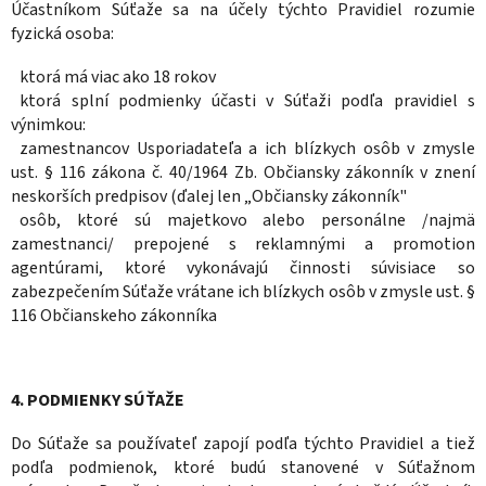
Účastníkom Súťaže sa na účely týchto Pravidiel rozumie
fyzická osoba:
ktorá má viac ako 18 rokov
ktorá splní podmienky účasti v Súťaži podľa pravidiel s
výnimkou:
zamestnancov Usporiadateľa a ich blízkych osôb v zmysle
ust. § 116 zákona č. 40/1964 Zb. Občiansky zákonník v znení
neskorších predpisov (ďalej len „Občiansky zákonník"
osôb, ktoré sú majetkovo alebo personálne /najmä
zamestnanci/ prepojené s reklamnými a promotion
agentúrami, ktoré vykonávajú činnosti súvisiace so
zabezpečením Súťaže vrátane ich blízkych osôb v zmysle ust. §
116 Občianskeho zákonníka
4. PODMIENKY SÚŤAŽE
Do Súťaže sa používateľ zapojí podľa týchto Pravidiel a tiež
podľa podmienok, ktoré budú stanovené v Súťažnom