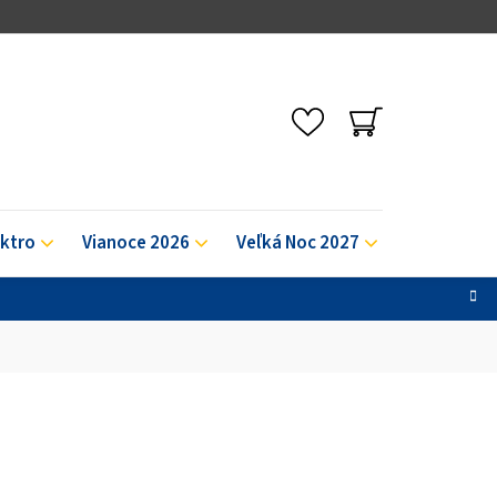
NÁKUPNÝ
KOŠÍK
ektro
Vianoce 2026
Veľká Noc 2027
Výpredaj