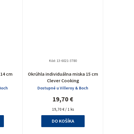
o
v
Kód:
13-6021-3780
 14 cm
Okrúhla individuálna miska 15 cm
Clever Cooking
Boch
Dostupné u Villeroy & Boch
19,70 €
Jednotková
19,70 € / 1 ks
cena:
DO KOŠÍKA