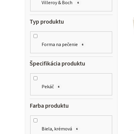
Villeroy & Boch
6
Typ produktu
i
s
Forma na pečenie
6
Špecifikácia produktu
r
Pekáč
6
Farba produktu
t
Biela, krémová
6