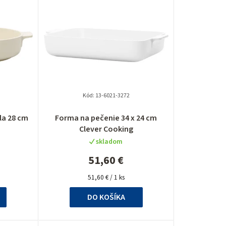
e
n
i
e
p
Kód:
13-6021-3272
r
la 28 cm
Forma na pečenie 34 x 24 cm
Clever Cooking
o
skladom
d
51,60 €
u
Jednotková
51,60 € / 1 ks
cena:
k
DO KOŠÍKA
t