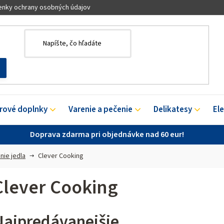
nky ochrany osobných údajov
érové doplnky
Varenie a pečenie
Delikatesy
El
Doprava zdarma pri objednávke nad 60 eur!
nie jedla
Clever Cooking
Clever Cooking
Najpredávanejšie