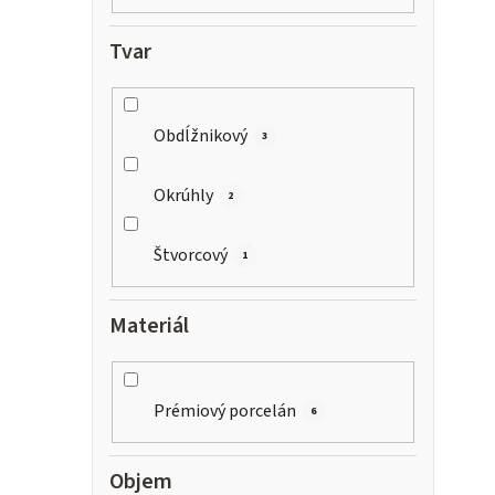
Tvar
Obdĺžnikový
3
Okrúhly
2
Štvorcový
1
Materiál
Prémiový porcelán
6
Objem