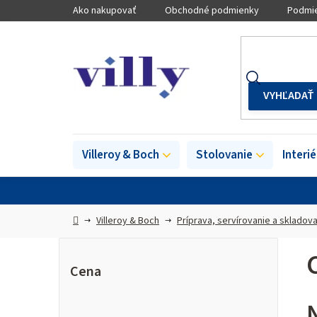
Prejsť
Ako nakupovať
Obchodné podmienky
Podmie
na
obsah
Villeroy & Boch
Stolovanie
Interi
Domov
Villeroy & Boch
Príprava, servírovanie a skladova
B
o
Cena
č