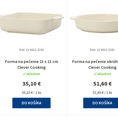
ý
p
p
Kód:
13-6021-3245
Kód:
13-6021-3262
Forma na pečenie 21 x 21 cm
Forma na pečenie okrúh
Clever Cooking
Clever Cooking
o
skladom
skladom
d
35,10 €
51,60 €
u
Jednotková
Jednotková
35,10 € / 1 ks
51,60 € / 1 ks
cena:
cena:
k
DO KOŠÍKA
DO KOŠÍKA