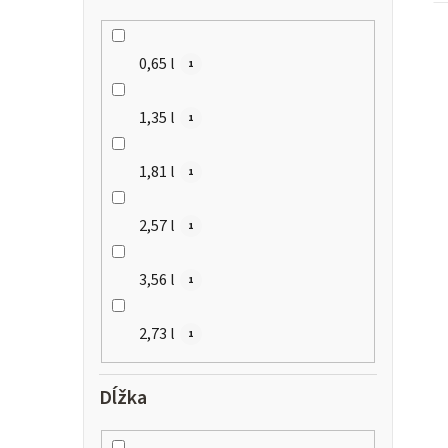
0,65 l
1
1,35 l
1
1,81 l
1
2,57 l
1
3,56 l
1
2,73 l
1
Dĺžka