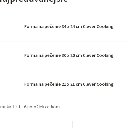
Forma na pečenie 34 x 24 cm Clever Cooking
Forma na pečenie 30 x 20 cm Clever Cooking
Forma na pečenie 21 x 21 cm Clever Cooking
tránka
1
z
1
-
6
položiek celkom
V