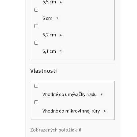
5,5 cm
1
6 cm
1
6,2 cm
1
6,1 cm
2
Vlastnosti
Vhodné do umývačky riadu
6
Vhodné do mikrovlnnej rúry
6
Zobrazených položiek:
6