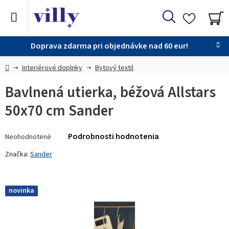
Prejsť
na
Hľadať
obsah
NÁ
KO
Doprava zdarma pri objednávke nad 60 eur!
Domov
Interiérové doplnky
Bytový textil
Bavlnená utierka, béžová Allstars
50x70 cm Sander
Priemerné
Podrobnosti hodnotenia
Neohodnotené
hodnotenie
produktu
Značka:
Sander
je
0,0
z 5
novinka
hviezdičiek.