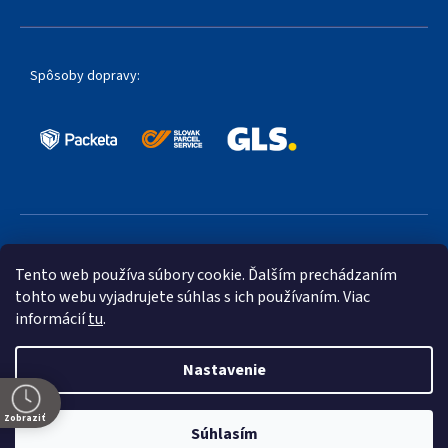
Spôsoby dopravy:
Obľúbené spôsoby platby:
Tento web používa súbory cookie. Ďalším prechádzaním
tohto webu vyjadrujete súhlas s ich používaním. Viac
informácií
tu
.
Nastavenie
Vytvoril Shoptet Premium
Zobraziť
Súhlasím
Copyright 2026
villy.sk
. Všetky práva vyhradené.