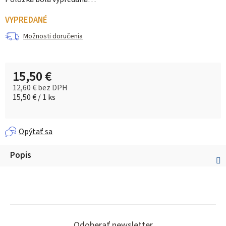
VYPREDANÉ
Možnosti doručenia
15,50 €
12,60 € bez DPH
Jednotková cena:
15,50 € / 1 ks
Opýtať sa
Popis
Z
Odoberať newsletter