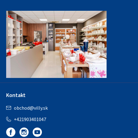
Kontakt
obchod
@
villy.sk
+421903401047