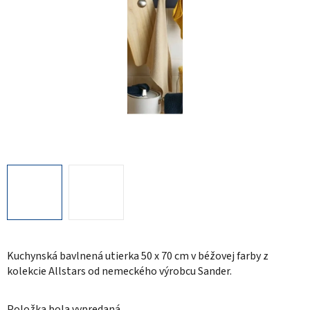
Kuchynská bavlnená utierka 50 x 70 cm v béžovej farby z
kolekcie Allstars od nemeckého výrobcu Sander.
Položka bola vypredaná…