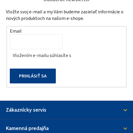
á
p
Vložte svoj e-mail a my Vám budeme zasielať informácie o
ä
nových produktoch na našom e-shope.
t
Email
i
e
Vložením e-mailu súhlasíte s
podmienkami ochrany
osobných údajov
PRIHLÁSIŤ SA
Zákaznícky servis
Kamenná predajňa