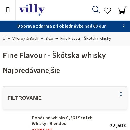
Prejsť
na
Hľadať
obsah
NÁ
KO
Doprava zdarma pri objednávke nad 60 eur!
Domov
Villeroy & Boch
Sklo
Fine Flavour - Škótska whisky
Fine Flavour - Škótska whisky
Najpredávanejšie
V
ý
p
i
Pohár na whisky 0,36 l Scotch
s
Whisky - Blended
22,60 €