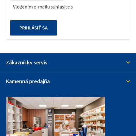
v
Vložením e-mailu súhlasíte s
podmienkami ochrany
k
osobných údajov
y
v
PRIHLÁSIŤ SA
ý
p
i
s
u
Zákaznícky servis
Kamenná predajňa