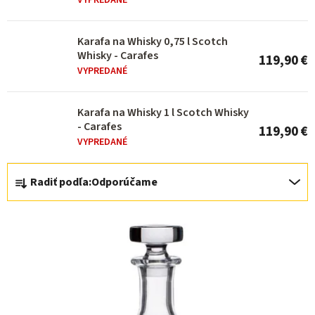
p
VYPREDANÉ
r
o
Karafa na Whisky 0,75 l Scotch
Whisky - Carafes
119,90 €
d
VYPREDANÉ
u
k
Karafa na Whisky 1 l Scotch Whisky
- Carafes
t
119,90 €
VYPREDANÉ
o
R
v
Radiť podľa:
Odporúčame
a
d
e
n
i
e