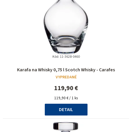
p
r
o
d
u
k
t
Kód:
11-3628-0460
Priemerné
o
Karafa na Whisky 0,75 l Scotch Whisky - Carafes
hodnotenie
v
VYPREDANÉ
produktu
je
119,90 €
5,0
Jednotková
z
119,90 € / 1 ks
cena:
5
DETAIL
hviezdičiek.