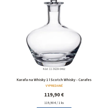
Kód:
11-3628-0462
Priemerné
Karafa na Whisky 1 l Scotch Whisky - Carafes
hodnotenie
VYPREDANÉ
produktu
je
119,90 €
5,0
Jednotková
z
119,90 € / 1 ks
cena: