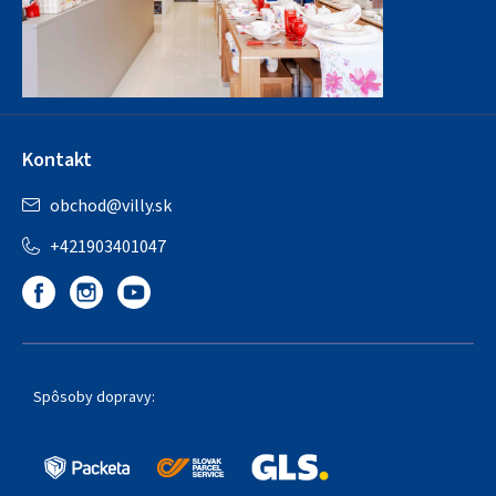
Kontakt
obchod
@
villy.sk
+421903401047
Spôsoby dopravy: