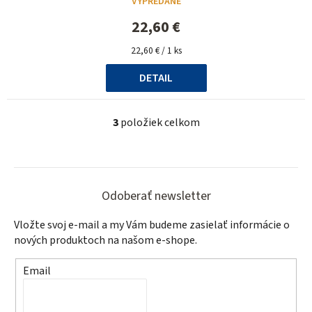
VYPREDANÉ
22,60 €
Jednotková
22,60 € / 1 ks
cena:
DETAIL
3
položiek celkom
O
v
l
Z
á
á
d
Odoberať newsletter
a
p
Vložte svoj e-mail a my Vám budeme zasielať informácie o
c
ä
nových produktoch na našom e-shope.
i
t
e
Email
p
i
r
e