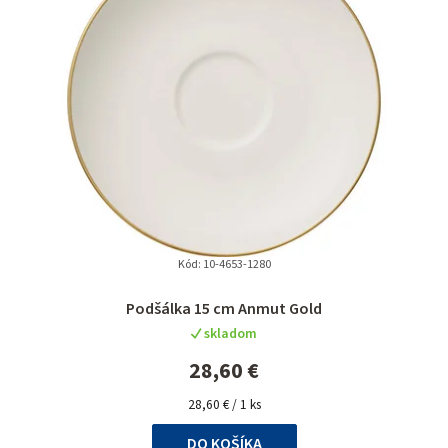
Kód:
10-4653-1280
Podšálka 15 cm Anmut Gold
skladom
28,60 €
Jednotková
28,60 € / 1 ks
cena:
DO KOŠÍKA