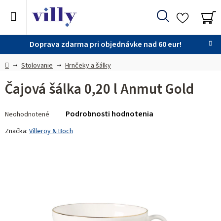
Prejsť
na
Hľadať
obsah
NÁ
KO
Doprava zdarma pri objednávke nad 60 eur!
Domov
Stolovanie
Hrnčeky a šálky
Čajová šálka 0,20 l Anmut Gold
Priemerné
Podrobnosti hodnotenia
Neohodnotené
hodnotenie
produktu
Značka:
Villeroy & Boch
je
0,0
z 5
hviezdičiek.