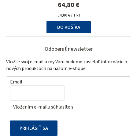
64,80 €
Jednotková
64,80 € / 1 ks
cena:
DO KOŠÍKA
Z
á
Odoberať newsletter
p
Vložte svoj e-mail a my Vám budeme zasielať informácie o
ä
nových produktoch na našom e-shope.
t
Email
i
e
Vložením e-mailu súhlasíte s
podmienkami ochrany
osobných údajov
PRIHLÁSIŤ SA