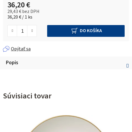
36,20 €
29,43 € bez DPH
Jednotková cena:
36,20 € / 1 ks
DO KOŠÍKA
Opýtať sa
Popis
Súvisiaci tovar