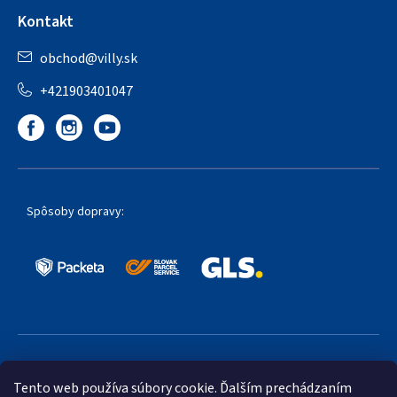
Kontakt
obchod
@
villy.sk
+421903401047
Spôsoby dopravy:
Obľúbené spôsoby platby:
Tento web používa súbory cookie. Ďalším prechádzaním