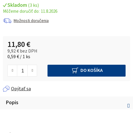
Skladom
(
3 ks
)
11.8.2026
Možnosti doručenia
11,80 €
9,92 € bez DPH
Jednotková cena:
0,59 € / 1 ks
DO KOŠÍKA
Opýtať sa
Popis