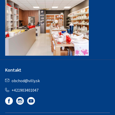
Kontakt
obchod
@
villy.sk
+421903401047