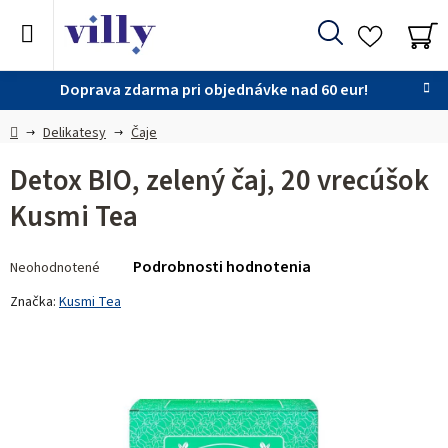
Prejsť
na
Hľadať
obsah
NÁ
KO
Doprava zdarma pri objednávke nad 60 eur!
Domov
Delikatesy
Čaje
Detox BIO, zelený čaj, 20 vrecúšok
Kusmi Tea
Priemerné
Podrobnosti hodnotenia
Neohodnotené
hodnotenie
produktu
Značka:
Kusmi Tea
je
0,0
z 5
hviezdičiek.