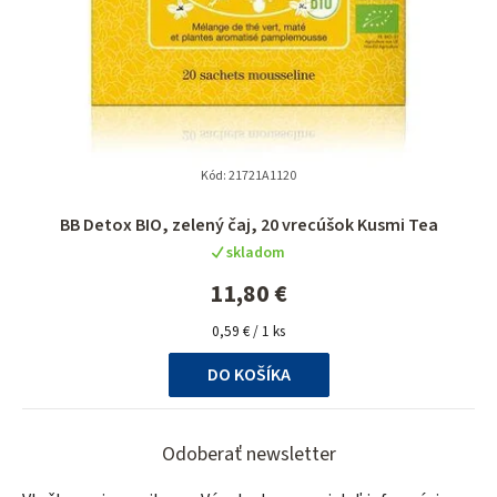
Kód:
21721A1120
BB Detox BIO, zelený čaj, 20 vrecúšok Kusmi Tea
skladom
11,80 €
Jednotková
0,59 € / 1 ks
cena:
DO KOŠÍKA
Z
á
Odoberať newsletter
p