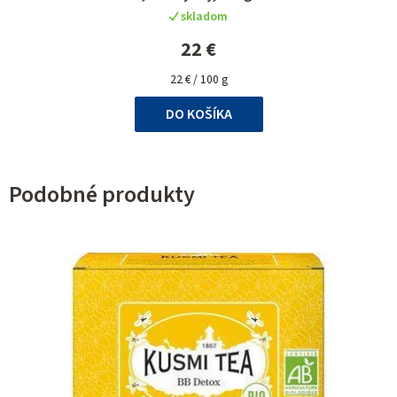
skladom
22 €
Jednotková
22 € / 100 g
cena:
DO KOŠÍKA
Podobné produkty