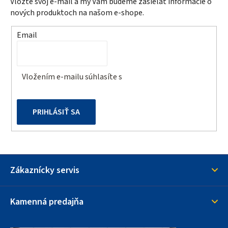
Vložte svoj e-mail a my Vám budeme zasielať informácie o
ä
nových produktoch na našom e-shope.
t
Email
i
e
Vložením e-mailu súhlasíte s
podmienkami ochrany
osobných údajov
PRIHLÁSIŤ SA
Zákaznícky servis
Kamenná predajňa