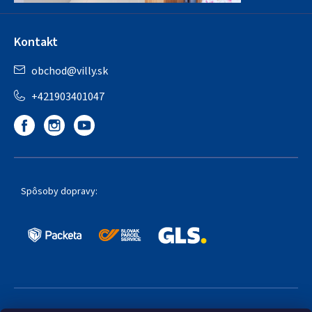
Kontakt
obchod
@
villy.sk
+421903401047
Spôsoby dopravy: