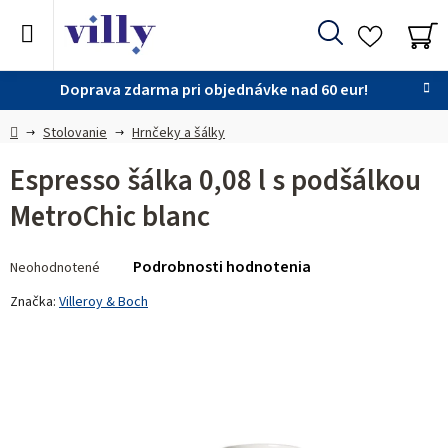
Prejsť
na
Hľadať
obsah
NÁ
KO
Doprava zdarma pri objednávke nad 60 eur!
Domov
Stolovanie
Hrnčeky a šálky
Espresso šálka 0,08 l s podšálkou
MetroChic blanc
Priemerné
Podrobnosti hodnotenia
Neohodnotené
hodnotenie
produktu
Značka:
Villeroy & Boch
je
0,0
z 5
hviezdičiek.