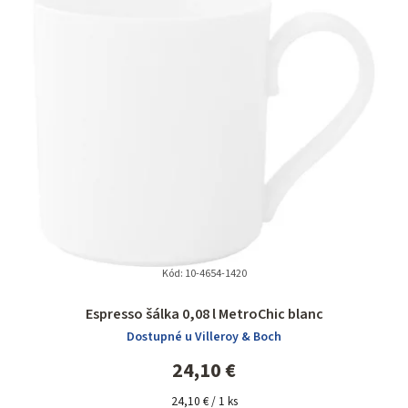
Kód:
10-4654-1420
Espresso šálka 0,08 l MetroChic blanc
Dostupné u Villeroy & Boch
24,10 €
Jednotková
24,10 € / 1 ks