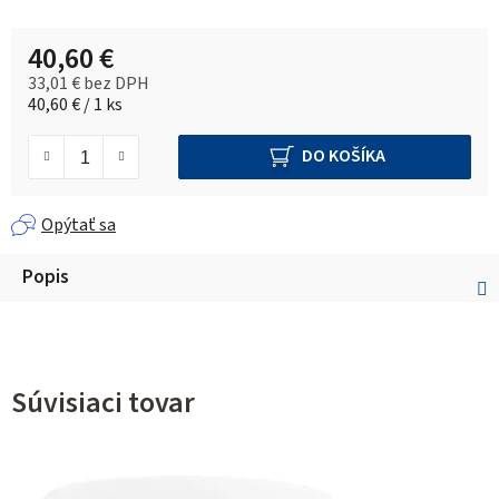
40,60 €
33,01 € bez DPH
Jednotková cena:
40,60 € / 1 ks
DO KOŠÍKA
Opýtať sa
Popis
Súvisiaci tovar