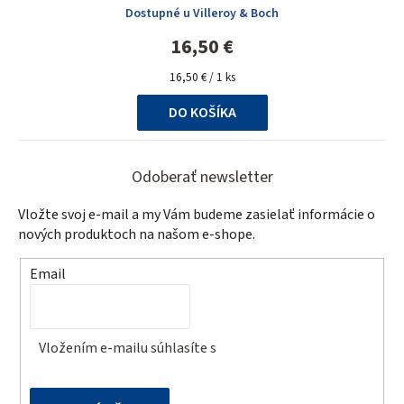
Dostupné u Villeroy & Boch
16,50 €
Jednotková
16,50 € / 1 ks
cena:
DO KOŠÍKA
Z
á
Odoberať newsletter
p
Vložte svoj e-mail a my Vám budeme zasielať informácie o
ä
nových produktoch na našom e-shope.
t
Email
i
e
Vložením e-mailu súhlasíte s
podmienkami ochrany
osobných údajov