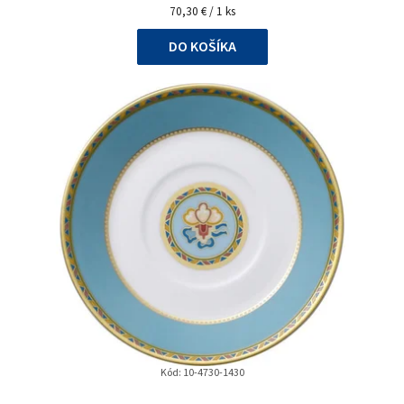
Jednotková
70,30 € / 1 ks
cena:
DO KOŠÍKA
Kód:
10-4730-1430