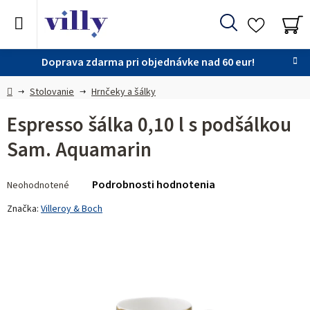
Prejsť
na
Hľadať
obsah
NÁ
KO
Doprava zdarma pri objednávke nad 60 eur!
Domov
Stolovanie
Hrnčeky a šálky
Espresso šálka 0,10 l s podšálkou
Sam. Aquamarin
Priemerné
Podrobnosti hodnotenia
Neohodnotené
hodnotenie
produktu
Značka:
Villeroy & Boch
je
0,0
z 5
hviezdičiek.