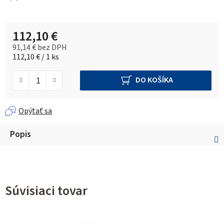
112,10 €
91,14 € bez DPH
Jednotková cena:
112,10 € / 1 ks
DO KOŠÍKA
Opýtať sa
Popis
Súvisiaci tovar