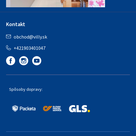
Kontakt
obchod
@
villy.sk
+421903401047
Spôsoby dopravy: