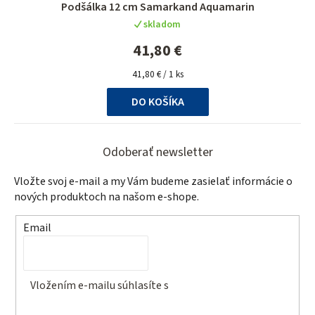
Podšálka 12 cm Samarkand Aquamarin
skladom
41,80 €
Jednotková
41,80 € / 1 ks
cena:
DO KOŠÍKA
Z
á
Odoberať newsletter
p
Vložte svoj e-mail a my Vám budeme zasielať informácie o
ä
nových produktoch na našom e-shope.
t
Email
i
e
Vložením e-mailu súhlasíte s
podmienkami ochrany
osobných údajov