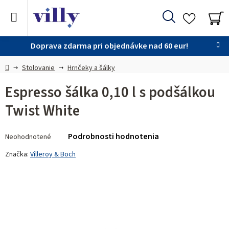
Prejsť
na
Hľadať
obsah
NÁ
KO
Doprava zdarma pri objednávke nad 60 eur!
Domov
Stolovanie
Hrnčeky a šálky
Espresso šálka 0,10 l s podšálkou
Twist White
Priemerné
Podrobnosti hodnotenia
Neohodnotené
hodnotenie
produktu
Značka:
Villeroy & Boch
je
0,0
z 5
hviezdičiek.