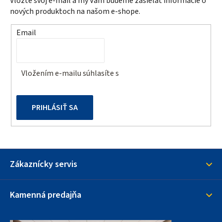
Vložte svoj e-mail a my Vám budeme zasielať informácie o
ä
nových produktoch na našom e-shope.
t
Email
i
e
Vložením e-mailu súhlasíte s
podmienkami ochrany
osobných údajov
PRIHLÁSIŤ SA
Zákaznícky servis
Kamenná predajňa