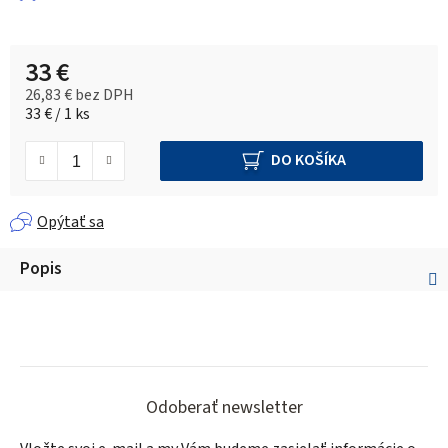
33 €
26,83 € bez DPH
Jednotková cena:
33 € / 1 ks
DO KOŠÍKA
Opýtať sa
Popis
Z
á
Odoberať newsletter
p