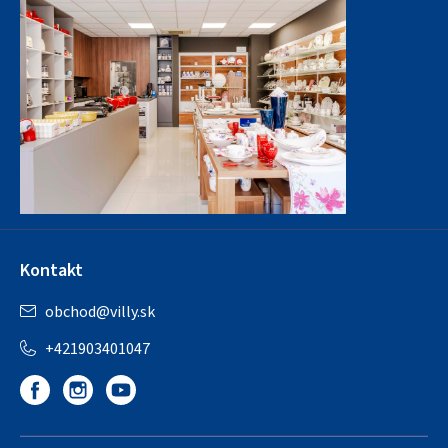
Kontakt
obchod
@
villy.sk
+421903401047