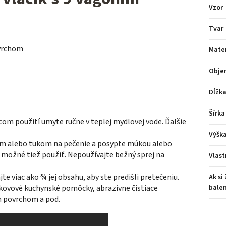
Vzor
Tvar
ovrchom
Mater
Obje
Dĺžk
Šírka
om použití umyte ručne v teplej mydlovej vode. Ďalšie
Výšk
m alebo tukom na pečenie a posypte múkou alebo
 možné tiež použiť. Nepoužívajte bežný sprej na
Vlast
jte viac ako ¾ jej obsahu, aby ste predišli pretečeniu.
Ak si
balen
 kovové kuchynské pomôcky, abrazívne čistiace
ým povrchom a pod.