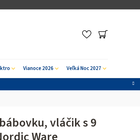
NÁKUPNÝ
KOŠÍK
ektro
Vianoce 2026
Veľká Noc 2027
Výpredaj
bábovku, vláčik s 9
ordic Ware