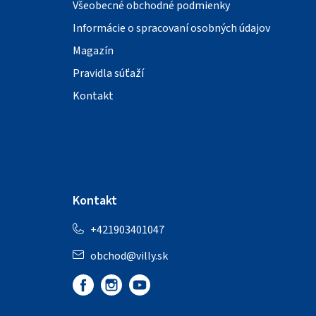
Všeobecné obchodné podmienky
Informácie o spracovaní osobných údajov
Magazín
Pravidla súťaží
Kontakt
Kontakt
+421903401047
obchod
@
villy.sk