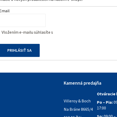
Email
Vložením e-mailu súhlasíte s
podmienkami ochrany osobných
údajov
PRIHLÁSIŤ SA
Kamenná predajňa
Otváracie 
Villeroy & Boch
Po – Pia:
09
17:00
Na Bráne 8665/4
So:
09:00 – 