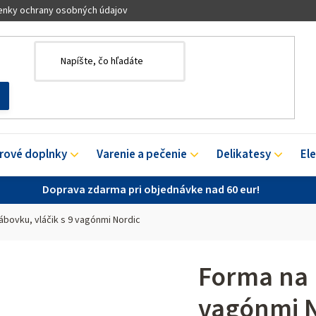
nky ochrany osobných údajov
érové doplnky
Varenie a pečenie
Delikatesy
El
Doprava zdarma pri objednávke nad 60 eur!
ábovku, vláčik s 9 vagónmi Nordic
Forma na 
vagónmi N