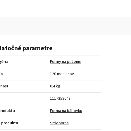
atočné parametre
gória
Formy na pečenie
ka
120 mesiacov
nosť
0.4 kg
1117259048
produktu
Forma na bábovku
 produktu
Strieborná