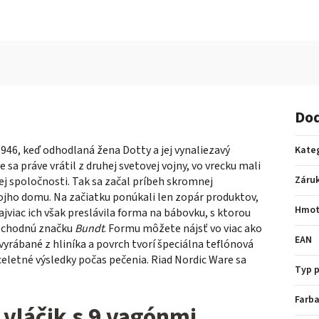
Dod
946, keď odhodlaná žena Dotty a jej vynaliezavý
Kate
ve sa práve vrátil z druhej svetovej vojny, vo vrecku mali
Záru
ej spoločnosti. Tak sa začal príbeh skromnej
vojho domu. Na začiatku ponúkali len zopár produktov,
Hmot
ajviac ich však preslávila forma na bábovku, s ktorou
 obchodnú značku
Bundt
. Formu môžete nájsť vo viac ako
EAN
yrábané z hliníka a povrch tvorí špeciálna teflónová
celetné výsledky počas pečenia. Riad Nordic Ware sa
Typ 
Farba
 vláčik s 9 vagónmi