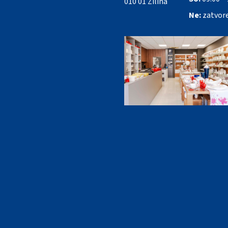
010 01 Žilina
Ne:
zatvor