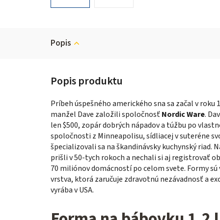
Popis
Príbeh úspešného amerického sna sa začal v roku 1
manžel Dave založili spoločnosť
Nordic Ware
. Da
len $500, zopár dobrých nápadov a túžbu po vlastn
spoločnosti z Minneapolisu, sídliacej v suteréne s
špecializovali sa na škandinávsky kuchynský riad. N
prišli v 50-tych rokoch a nechali si aj registrovať
70 miliónov domácností po celom svete. Formy sú v
vrstva, ktorá zaručuje zdravotnú nezávadnosť a ex
vyrába v USA.
Forma na bábovku 1,2 l