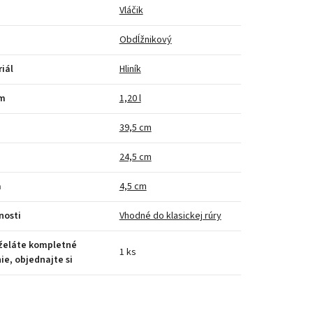
Vláčik
Obdĺžnikový
iál
Hliník
m
1,20 l
a
39,5 cm
24,5 cm
a
4,5 cm
nosti
Vhodné do klasickej rúry
 želáte kompletné
1 ks
ie, objednajte si