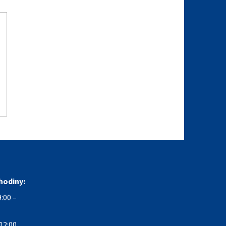
hodiny:
:00 –
12:00