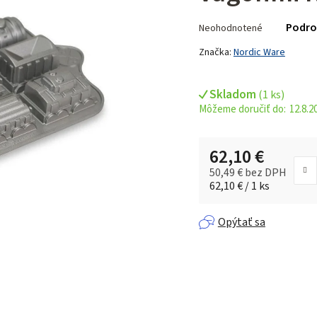
Priemerné
Podro
Neohodnotené
hodnotenie
produktu
Značka:
Nordic Ware
je
0,0
Skladom
(
1 ks
)
z 5
12.8.2
hviezdičiek.
62,10 €
50,49 € bez DPH
Jednotková cena:
62,10 € / 1 ks
Opýtať sa