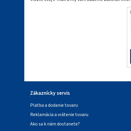
p
ä
t
i
e
Zákaznícky servis
Platba a dodanie tovaru
Reklamácia a vrátenie tovaru
Ako sa k nám dostanete?