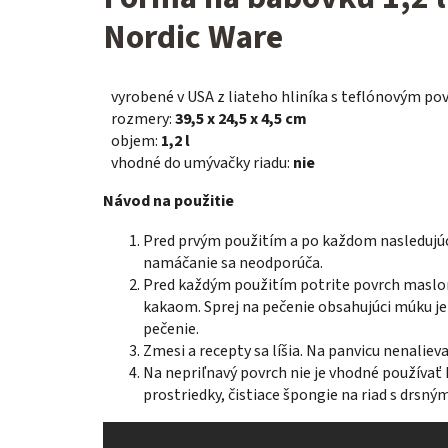
Nordic Ware
vyrobené v USA z liateho hliníka s teflónovým p
rozmery:
39,5 x 24,5 x 4,5 cm
objem:
1,2 l
vhodné do umývačky riadu:
nie
Návod na použitie
Pred prvým použitím a po každom nasledujúc
namáčanie sa neodporúča.
Pred každým použitím potrite povrch maslo
kakaom. Sprej na pečenie obsahujúci múku je
pečenie.
Zmesi a recepty sa líšia. Na panvicu nenalieva
Na nepriľnavý povrch nie je vhodné používať
prostriedky, čistiace špongie na riad s drsn