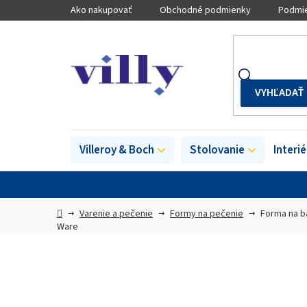
Prejsť
Ako nakupovať
Obchodné podmienky
Podmie
na
obsah
Villeroy & Boch
Stolovanie
Interi
Domov
Varenie a pečenie
Formy na pečenie
Forma na b
Ware