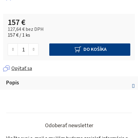
157 €
127,64 € bez DPH
Jednotková cena:
157 € / 1 ks
DO KOŠÍKA
Opýtať sa
Popis
Z
á
Odoberať newsletter
p