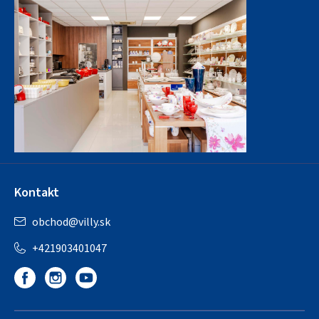
Kontakt
obchod
@
villy.sk
+421903401047