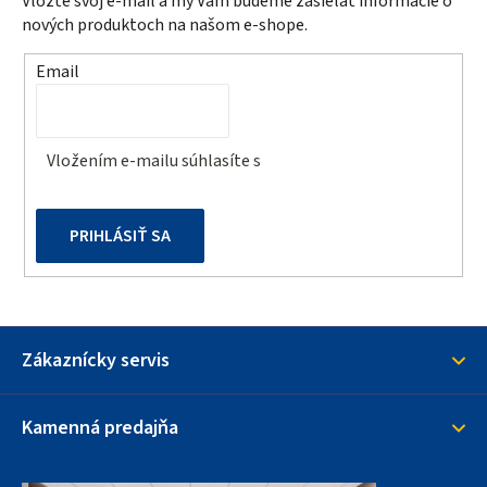
Vložte svoj e-mail a my Vám budeme zasielať informácie o
ä
nových produktoch na našom e-shope.
t
Email
i
e
Vložením e-mailu súhlasíte s
podmienkami ochrany
osobných údajov
PRIHLÁSIŤ SA
Zákaznícky servis
Kamenná predajňa