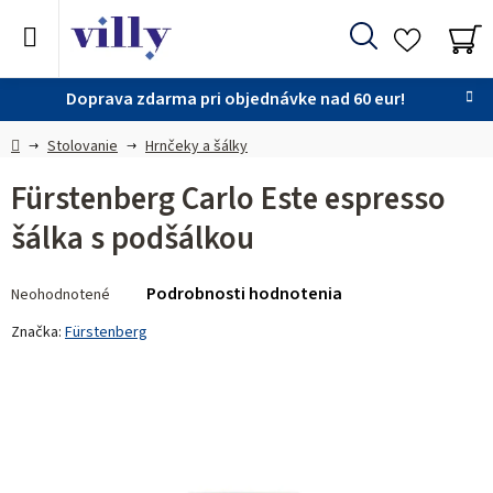
Prejsť
na
Hľadať
obsah
NÁ
KO
Doprava zdarma pri objednávke nad 60 eur!
Domov
Stolovanie
Hrnčeky a šálky
Fürstenberg Carlo Este espresso
šálka s podšálkou
Priemerné
Podrobnosti hodnotenia
Neohodnotené
hodnotenie
produktu
Značka:
Fürstenberg
je
0,0
z 5
hviezdičiek.