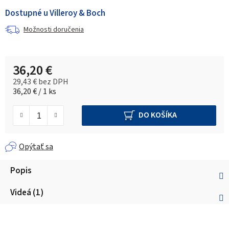
Dostupné u Villeroy & Boch
Možnosti doručenia
36,20 €
29,43 € bez DPH
Jednotková cena:
36,20 € / 1 ks
DO KOŠÍKA
Opýtať sa
Popis
Videá (1)