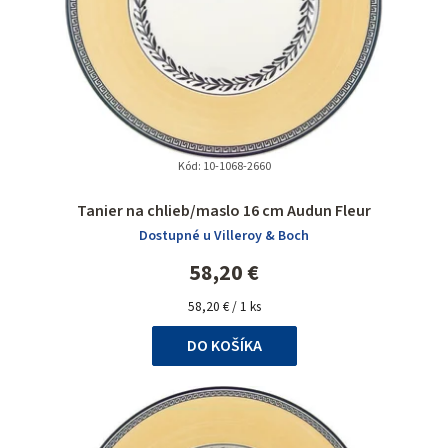
Kód:
10-1068-2660
Tanier na chlieb/maslo 16 cm Audun Fleur
Dostupné u Villeroy & Boch
58,20 €
Jednotková
58,20 € / 1 ks
cena:
DO KOŠÍKA