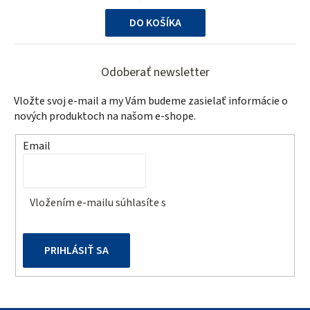
cena:
5
DO KOŠÍKA
hviezdičiek.
Z
á
Odoberať newsletter
p
Vložte svoj e-mail a my Vám budeme zasielať informácie o
ä
nových produktoch na našom e-shope.
t
Email
i
e
Vložením e-mailu súhlasíte s
podmienkami ochrany
osobných údajov
PRIHLÁSIŤ SA