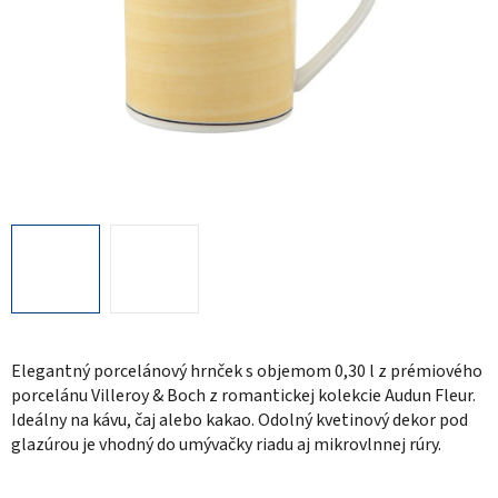
Elegantný porcelánový hrnček s objemom 0,30 l z prémiového
porcelánu Villeroy & Boch z romantickej kolekcie Audun Fleur.
Ideálny na kávu, čaj alebo kakao. Odolný kvetinový dekor pod
glazúrou je vhodný do umývačky riadu aj mikrovlnnej rúry.