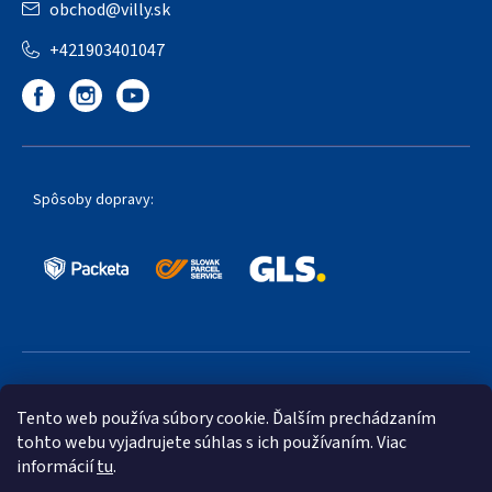
obchod
@
villy.sk
+421903401047
Spôsoby dopravy:
Obľúbené spôsoby platby:
Tento web používa súbory cookie. Ďalším prechádzaním
tohto webu vyjadrujete súhlas s ich používaním. Viac
informácií
tu
.