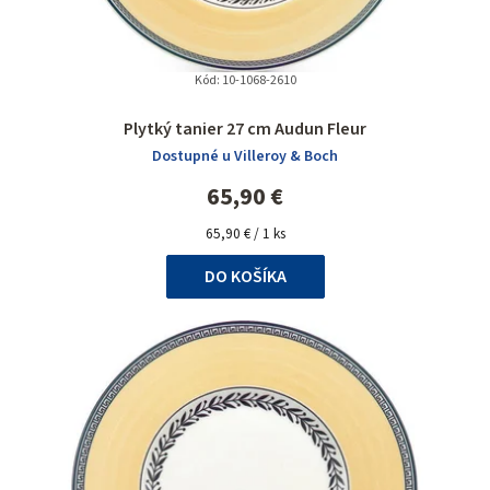
Kód:
10-1068-2610
Plytký tanier 27 cm Audun Fleur
Dostupné u Villeroy & Boch
65,90 €
Jednotková
65,90 € / 1 ks
cena:
DO KOŠÍKA