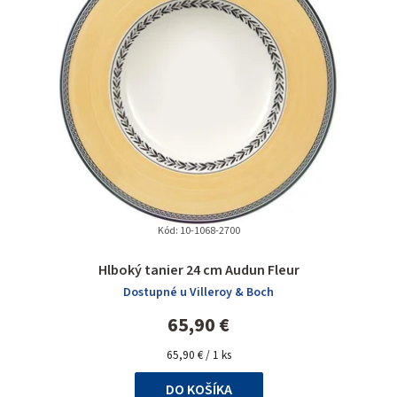
Kód:
10-1068-2700
Hlboký tanier 24 cm Audun Fleur
Dostupné u Villeroy & Boch
65,90 €
Jednotková
65,90 € / 1 ks
cena:
DO KOŠÍKA