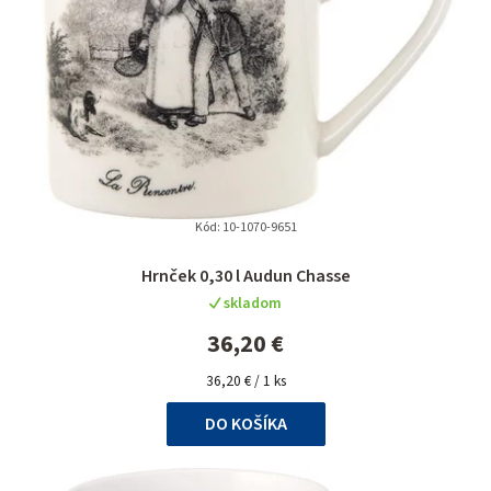
Kód:
10-1070-9651
Priemerné
Hrnček 0,30 l Audun Chasse
hodnotenie
skladom
produktu
je
36,20 €
5,0
Jednotková
z
36,20 € / 1 ks
cena:
5
DO KOŠÍKA
hviezdičiek.