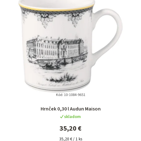
Kód:
10-1084-9651
Priemerné
Hrnček 0,30 l Audun Maison
hodnotenie
skladom
produktu
je
35,20 €
5,0
Jednotková
z
35,20 € / 1 ks