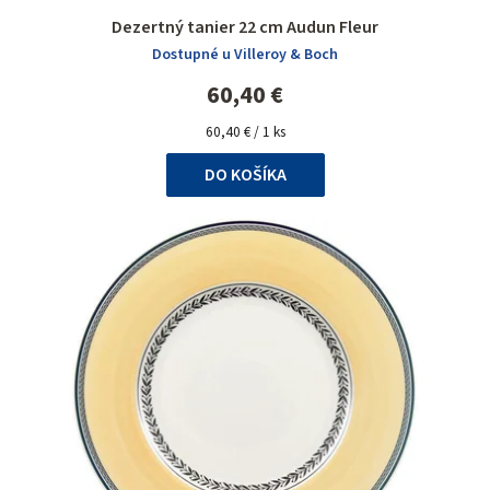
Dezertný tanier 22 cm Audun Fleur
Dostupné u Villeroy & Boch
60,40 €
Jednotková
60,40 € / 1 ks
cena:
DO KOŠÍKA