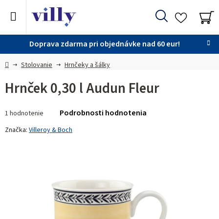
Prejsť
na
Hľadať
obsah
NÁ
KO
Doprava zdarma pri objednávke nad 60 eur!
Domov
Stolovanie
Hrnčeky a šálky
Hrnček 0,30 l Audun Fleur
Priemerné
Podrobnosti hodnotenia
1 hodnotenie
hodnotenie
produktu
Značka:
Villeroy & Boch
je
5,0
z 5
hviezdičiek.