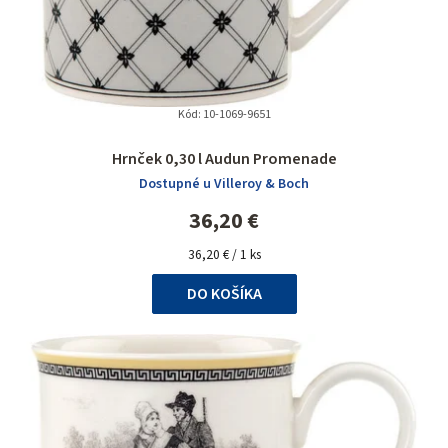
Kód:
10-1069-9651
Priemerné
Hrnček 0,30 l Audun Promenade
hodnotenie
Dostupné u Villeroy & Boch
produktu
je
36,20 €
5,0
Jednotková
z
36,20 € / 1 ks
cena:
5
DO KOŠÍKA
hviezdičiek.