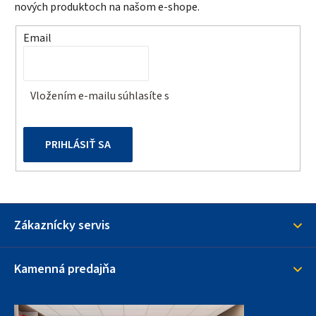
ä
nových produktoch na našom e-shope.
t
Email
i
e
Vložením e-mailu súhlasíte s
podmienkami ochrany
osobných údajov
PRIHLÁSIŤ SA
Zákaznícky servis
Kamenná predajňa