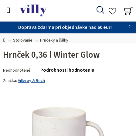
Prejsť
na
Hľadať
obsah
NÁ
KO
Doprava zdarma pri objednávke nad 60 eur!
Domov
Stolovanie
Hrnčeky a šálky
Hrnček 0,36 l Winter Glow
Priemerné
Podrobnosti hodnotenia
Neohodnotené
hodnotenie
produktu
Značka:
Villeroy & Boch
je
0,0
z 5
hviezdičiek.