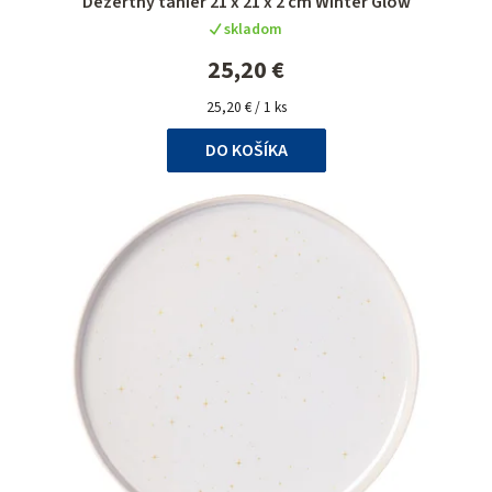
Dezertný tanier 21 x 21 x 2 cm Winter Glow
skladom
25,20 €
Jednotková
25,20 € / 1 ks
cena:
DO KOŠÍKA