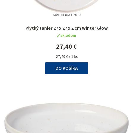
Kód:
14-8671-2610
Plytký tanier 27 x 27 x 2 cm Winter Glow
skladom
27,40 €
Jednotková
27,40 € / 1 ks
cena:
DO KOŠÍKA