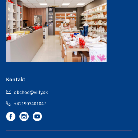
Kontakt
obchod
@
villy.sk
+421903401047