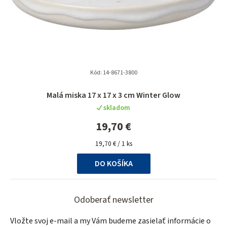
Kód:
14-8671-3800
Malá miska 17 x 17 x 3 cm Winter Glow
skladom
19,70 €
Jednotková
19,70 € / 1 ks
cena:
DO KOŠÍKA
Z
á
Odoberať newsletter
p
Vložte svoj e-mail a my Vám budeme zasielať informácie o