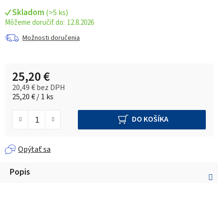
Skladom
(
>5 ks
)
12.8.2026
Možnosti doručenia
25,20 €
20,49 € bez DPH
Jednotková cena:
25,20 € / 1 ks
DO KOŠÍKA
Opýtať sa
Popis