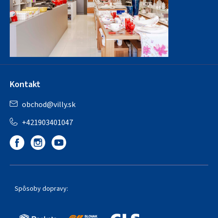
Kontakt
obchod
@
villy.sk
+421903401047
Spôsoby dopravy: