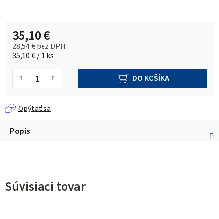
35,10 €
28,54 € bez DPH
Jednotková cena:
35,10 € / 1 ks
DO KOŠÍKA
Opýtať sa
Popis
Súvisiaci tovar