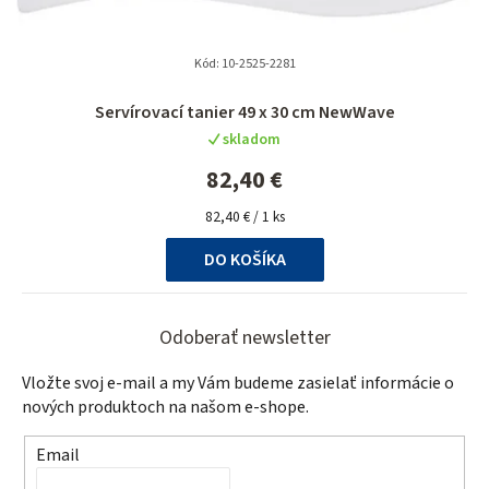
Kód:
10-2525-2281
Servírovací tanier 49 x 30 cm NewWave
skladom
82,40 €
Jednotková
82,40 € / 1 ks
cena:
DO KOŠÍKA
Z
á
Odoberať newsletter
p
Vložte svoj e-mail a my Vám budeme zasielať informácie o
ä
nových produktoch na našom e-shope.
t
Email
i