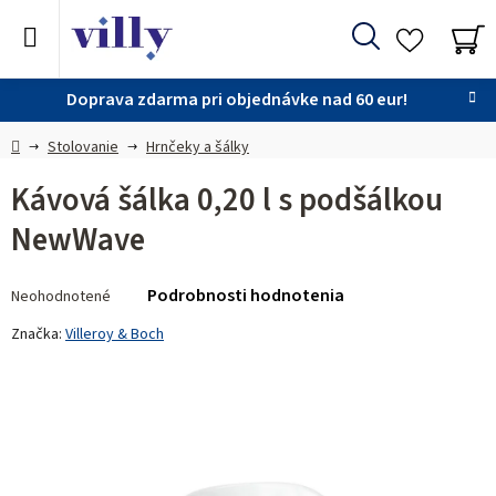
Prejsť
na
Hľadať
obsah
NÁ
KO
Doprava zdarma pri objednávke nad 60 eur!
Domov
Stolovanie
Hrnčeky a šálky
Kávová šálka 0,20 l s podšálkou
NewWave
Priemerné
Podrobnosti hodnotenia
Neohodnotené
hodnotenie
produktu
Značka:
Villeroy & Boch
je
0,0
z 5
hviezdičiek.