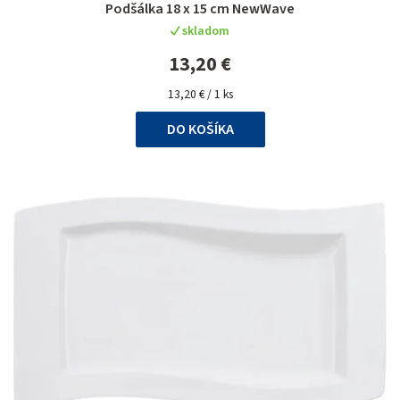
Podšálka 18 x 15 cm NewWave
skladom
13,20 €
Jednotková
13,20 € / 1 ks
cena:
DO KOŠÍKA