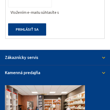
e
Vložením e-mailu súhlasíte s
podmienkami ochrany
osobných údajov
PRIHLÁSIŤ SA
Zákaznícky servis
Kamenná predajňa