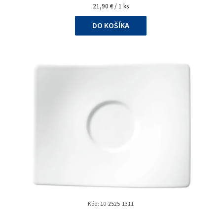
Jednotková
21,90 € / 1 ks
cena:
DO KOŠÍKA
Kód:
10-2525-1311