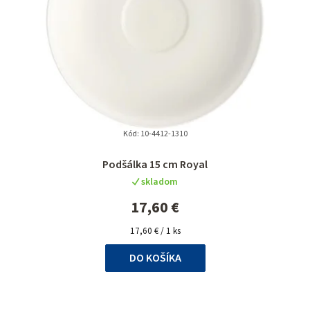
Kód:
10-4412-1310
Podšálka 15 cm Royal
skladom
17,60 €
Jednotková
17,60 € / 1 ks
cena:
DO KOŠÍKA