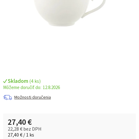
Skladom
(
4 ks
)
12.8.2026
Možnosti doručenia
27,40 €
22,28 € bez DPH
Jednotková cena:
27,40 € / 1 ks