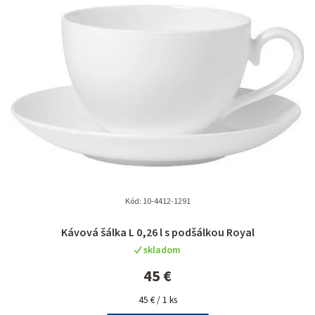
Kód:
10-4412-1291
Kávová šálka L 0,26 l s podšálkou Royal
skladom
45 €
Jednotková
45 € / 1 ks
cena: