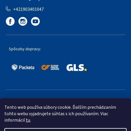
+421903401047
Spôsoby dopravy:
Obľúbené spôsoby platby:
Tento web používa súbory cookie. Ďalším prechádzaním
tohto webu vyjadrujete súhlas s ich používaním. Viac
informácií
tu
.