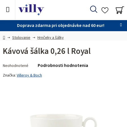
Prejsť
na
Hľadať
obsah
NÁ
KO
Doprava zdarma pri objednávke nad 60 eur!
Domov
Stolovanie
Hrnčeky a šálky
Kávová šálka 0,26 l Royal
Priemerné
Podrobnosti hodnotenia
Neohodnotené
hodnotenie
produktu
Značka:
Villeroy & Boch
je
0,0
z 5
hviezdičiek.