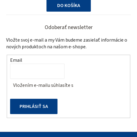
DO KOŠÍKA
Z
á
Odoberať newsletter
p
Vložte svoj e-mail a my Vám budeme zasielať informácie o
ä
nových produktoch na našom e-shope.
t
Email
i
e
Vložením e-mailu súhlasíte s
podmienkami ochrany
osobných údajov
PRIHLÁSIŤ SA