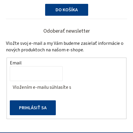
cena:
DO KOŠÍKA
Z
á
Odoberať newsletter
p
Vložte svoj e-mail a my Vám budeme zasielať informácie o
ä
nových produktoch na našom e-shope.
t
Email
i
e
Vložením e-mailu súhlasíte s
podmienkami ochrany
osobných údajov
PRIHLÁSIŤ SA