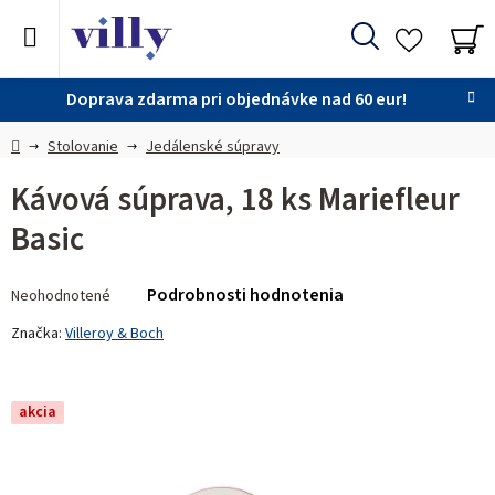
Prejsť
na
Hľadať
obsah
NÁ
KO
Doprava zdarma pri objednávke nad 60 eur!
Domov
Stolovanie
Jedálenské súpravy
Kávová súprava, 18 ks Mariefleur
Basic
Priemerné
Podrobnosti hodnotenia
Neohodnotené
hodnotenie
produktu
Značka:
Villeroy & Boch
je
0,0
z 5
akcia
hviezdičiek.