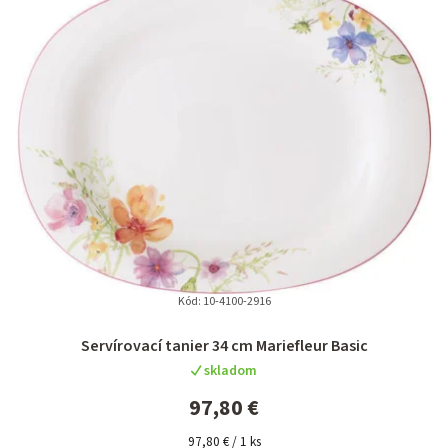
Kód:
10-4100-2916
Servírovací tanier 34 cm Mariefleur Basic
skladom
97,80 €
Jednotková
97,80 € / 1 ks