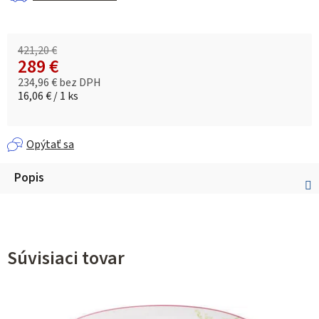
421,20 €
289 €
234,96 € bez DPH
Jednotková cena:
16,06 € / 1 ks
Opýtať sa
Popis
Súvisiaci tovar