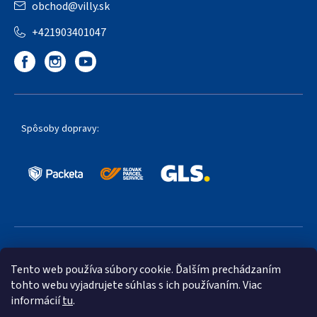
obchod
@
villy.sk
+421903401047
Spôsoby dopravy:
Obľúbené spôsoby platby:
Tento web používa súbory cookie. Ďalším prechádzaním
tohto webu vyjadrujete súhlas s ich používaním. Viac
informácií
tu
.