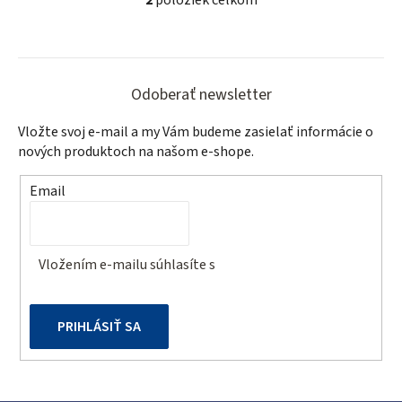
O
v
l
Z
á
á
d
Odoberať newsletter
a
p
Vložte svoj e-mail a my Vám budeme zasielať informácie o
c
ä
nových produktoch na našom e-shope.
i
t
e
Email
p
i
r
e
v
Vložením e-mailu súhlasíte s
podmienkami ochrany
k
osobných údajov
y
v
PRIHLÁSIŤ SA
ý
p
i
s