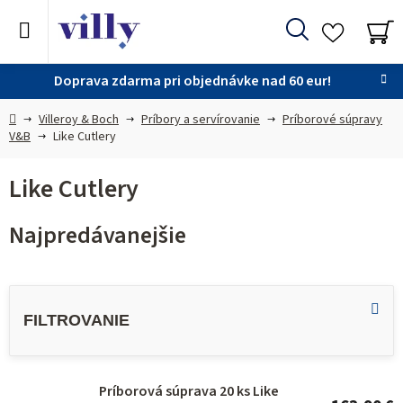
Prejsť
na
Hľadať
obsah
NÁ
KO
Doprava zdarma pri objednávke nad 60 eur!
Domov
Villeroy & Boch
Príbory a servírovanie
Príborové súpravy
V&B
Like Cutlery
Like Cutlery
Najpredávanejšie
V
ý
p
i
s
Príborová súprava 20 ks Like