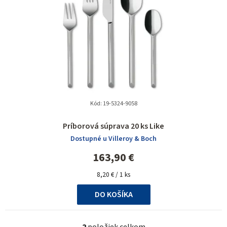
Kód:
19-5324-9058
Príborová súprava 20 ks Like
Dostupné u Villeroy & Boch
163,90 €
Jednotková
8,20 € / 1 ks
cena:
DO KOŠÍKA
2
položiek celkom