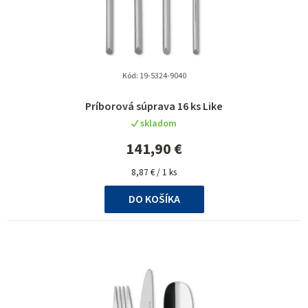
d
u
k
t
Kód:
19-5324-9040
o
Príborová súprava 16 ks Like
v
skladom
141,90 €
Jednotková
8,87 € / 1 ks
cena:
DO KOŠÍKA