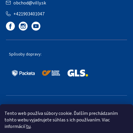
obchod
@
villy.sk
+421903401047
Spôsoby dopravy:
Obľúbené spôsoby platby:
Tento web používa súbory cookie. Ďalším prechádzaním
tohto webu vyjadrujete súhlas s ich používaním. Viac
informácií
tu
.