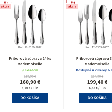
%)
%)
ý
akcia
akcia
p
p
Kód:
12-6359-9037
Kód:
12-6359-9057
Príborová súprava 24 ks
Príborová súprava 3
Mademoiselle
Mademoiselle
o
skladom
Dostupné u Villeroy & 
d
229,90 €
284,90 €
160,90 €
199,40 €
u
Jednotková
Jednotková
6,70 € / 1 ks
6,65 € / 1 ks
cena:
cena:
k
DO KOŠÍKA
DO KOŠÍKA