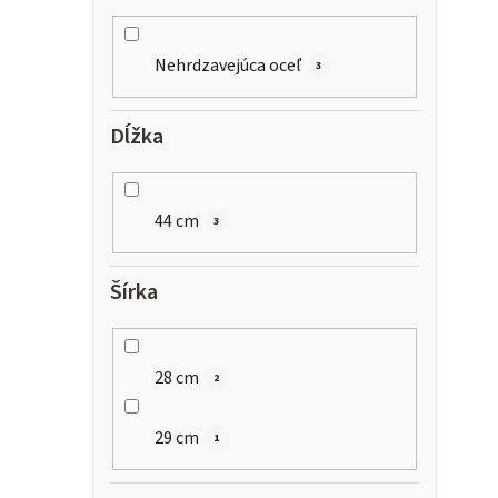
Nehrdzavejúca oceľ
3
Dĺžka
44 cm
3
Šírka
28 cm
2
29 cm
1