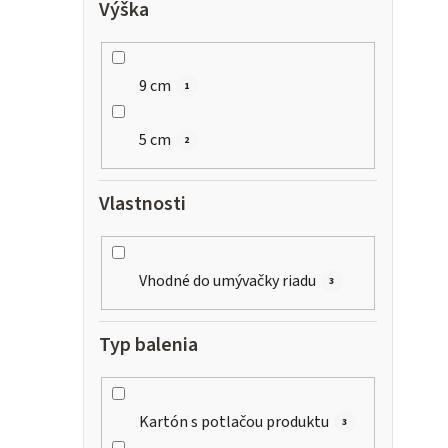
Výška
9 cm
1
5 cm
2
Vlastnosti
Vhodné do umývačky riadu
3
Typ balenia
Kartón s potlačou produktu
3