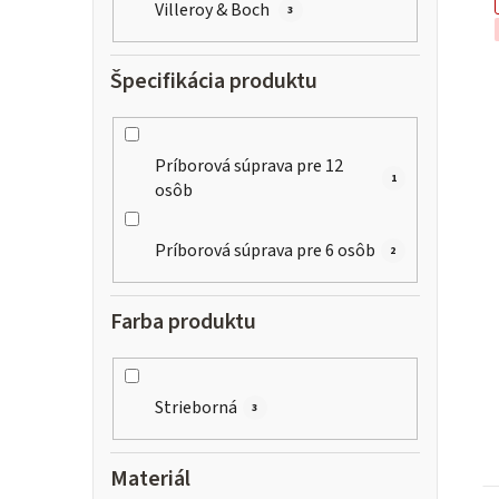
Villeroy & Boch
3
Špecifikácia produktu
i
s
Príborová súprava pre 12
1
osôb
r
Príborová súprava pre 6 osôb
2
Farba produktu
Strieborná
3
t
Materiál