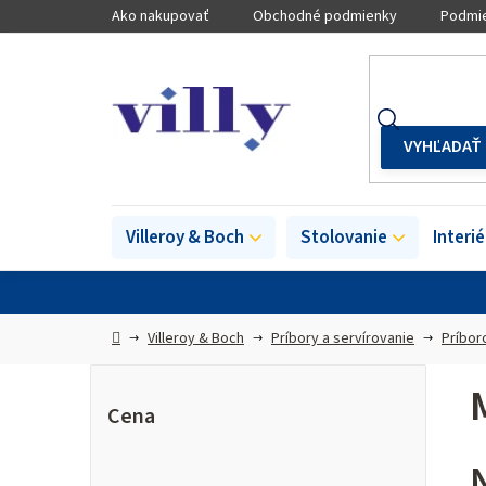
Prejsť
Ako nakupovať
Obchodné podmienky
Podmie
na
obsah
Villeroy & Boch
Stolovanie
Interi
Domov
Villeroy & Boch
Príbory a servírovanie
Príbor
B
o
Cena
č