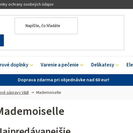
nky ochrany osobných údajov
érové doplnky
Varenie a pečenie
Delikatesy
El
Doprava zdarma pri objednávke nad 60 eur!
ové súpravy V&B
Mademoiselle
Mademoiselle
Najpredávanejšie