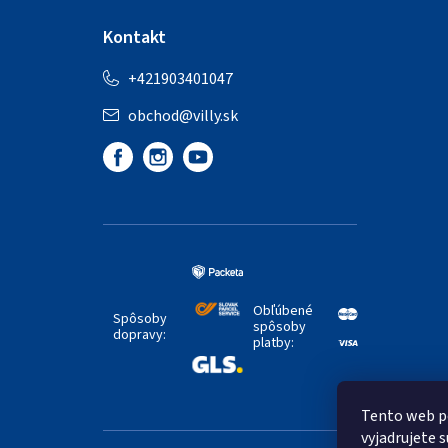
Kontakt
+421903401047
obchod
@
villy.sk
Obľúbené
Spôsoby
spôsoby
dopravy:
platby:
Tento web p
vyjadrujete s