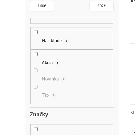
n
160
€
392
€
ý
p
a
Na sklade
1
n
Akcia
3
e
l
Novinka
0
Tip
0
S
Značky