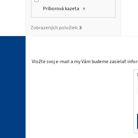
Príborová kazeta
3
Zobrazených položiek:
3
Z
á
Vložte svoj e-mail a my Vám budeme zasielať inf
p
ä
t
i
e