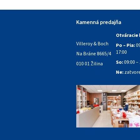
Kamenná predajňa
Otváracie 
Villeroy & Boch
Po – Pia:
09
17:00
Na Bráne 8665/4
So:
09:00 – 
010 01 Žilina
Ne:
zatvor