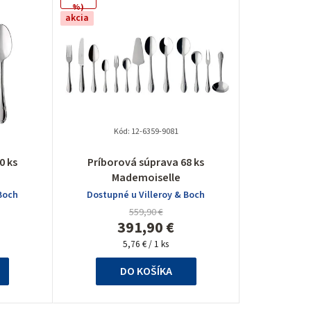
%)
e
akcia
n
i
e
p
Kód:
12-6359-9081
r
0 ks
Príborová súprava 68 ks
Mademoiselle
o
Boch
Dostupné u Villeroy & Boch
d
559,90 €
391,90 €
u
Jednotková
5,76 € / 1 ks
cena:
k
DO KOŠÍKA
t