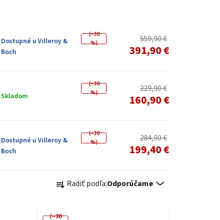
(–30
559,90 €
Dostupné u Villeroy &
%)
391,90 €
Boch
(–30
229,90 €
%)
Skladom
160,90 €
(–30
284,90 €
Dostupné u Villeroy &
%)
199,40 €
Boch
R
Radiť podľa:
Odporúčame
a
d
(–30