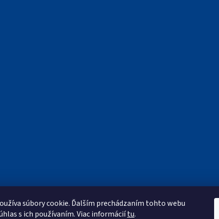
oužíva súbory cookie. Ďalším prechádzaním tohto webu
úhlas s ich používaním. Viac informácií
tu
.