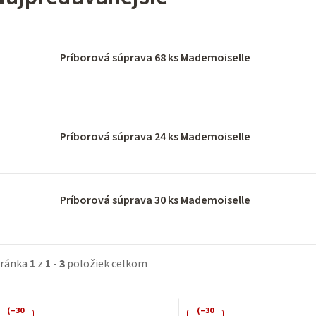
Príborová súprava 68 ks Mademoiselle
Príborová súprava 24 ks Mademoiselle
Príborová súprava 30 ks Mademoiselle
tránka
1
z
1
-
3
položiek celkom
V
(–30
(–30