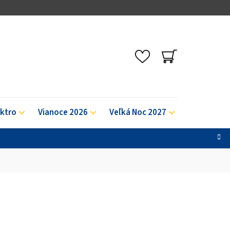
NÁKUPNÝ
KOŠÍK
ektro
Vianoce 2026
Veľká Noc 2027
Výpredaj