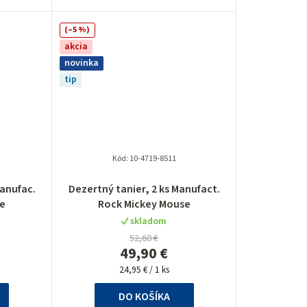
(–5 %)
akcia
novinka
tip
Kód:
10-4719-8511
Manufac.
Dezertný tanier, 2 ks Manufact.
se
Rock Mickey Mouse
skladom
52,60 €
49,90 €
Jednotková
24,95 € / 1 ks
cena:
DO KOŠÍKA