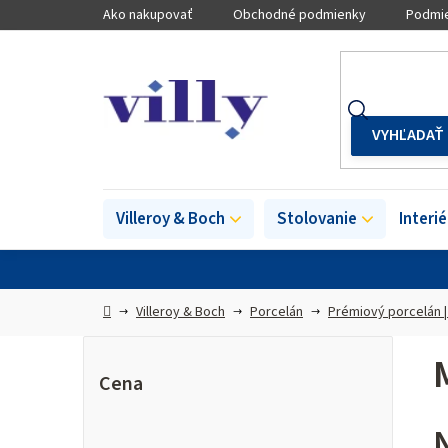
Prejsť
Ako nakupovať
Obchodné podmienky
Podmie
na
obsah
Villeroy & Boch
Stolovanie
Interi
Domov
Villeroy & Boch
Porcelán
Prémiový porcelán |
B
o
Cena
č