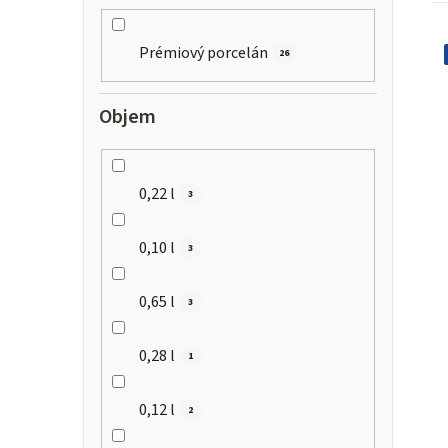
Prémiový porcelán
26
Objem
0,22 l
3
0,10 l
3
0,65 l
3
0,28 l
1
0,12 l
2