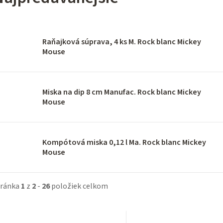
Raňajková súprava, 4 ks M. Rock blanc Mickey
Mouse
Miska na dip 8 cm Manufac. Rock blanc Mickey
Mouse
Kompótová miska 0,12 l Ma. Rock blanc Mickey
Mouse
tránka
1
z
2
-
26
položiek celkom
V