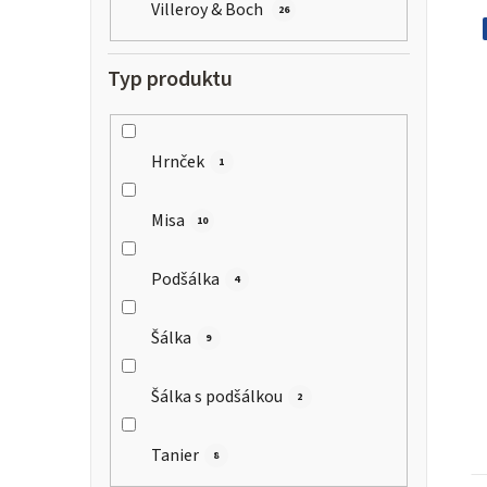
Villeroy & Boch
26
Typ produktu
i
s
Hrnček
1
Misa
10
r
Podšálka
4
Šálka
9
Šálka s podšálkou
2
Tanier
t
8