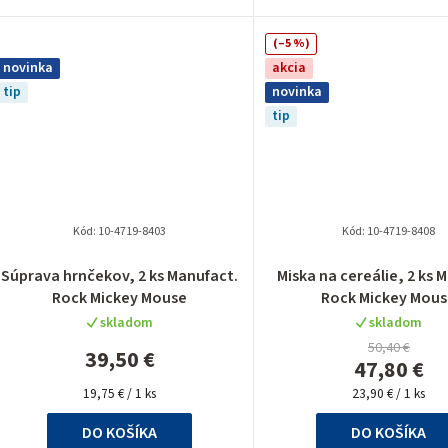
(–5 %)
novinka
akcia
tip
novinka
tip
Kód:
10-4719-8403
Kód:
10-4719-8408
Súprava hrnčekov, 2 ks Manufact.
Miska na cereálie, 2 ks 
Rock Mickey Mouse
Rock Mickey Mou
skladom
skladom
50,40 €
39,50 €
47,80 €
Jednotková
Jednotková
19,75 € / 1 ks
23,90 € / 1 ks
cena:
cena:
DO KOŠÍKA
DO KOŠÍKA