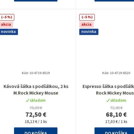
(–5 %)
(–5 %)
akcia
akcia
novinka
novinka
Kód:
10-4719-8519
Kód:
10-4719-8520
Priemer
Kávová šálka s podšálkou, 2 ks
Espresso šálka s podšálk
hodnote
M.Rock Mickey Mouse
Rock Mickey Mou
produkt
skladom
skladom
je
76,80 €
72,40 €
5,0
72,50 €
68,10 €
z
Jednotková
Jednotková
5
18,13 € / 1 ks
17,03 € / 1 ks
cena:
cena:
hviezdiči
DO KOŠÍKA
DO KOŠÍKA