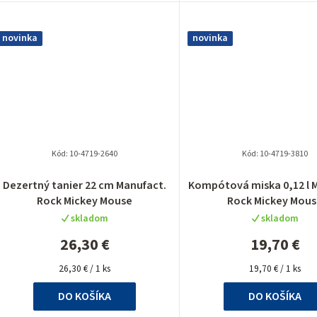
novinka
novinka
Kód:
10-4719-2640
Kód:
10-4719-3810
Dezertný tanier 22 cm Manufact.
Kompótová miska 0,12 l 
Rock Mickey Mouse
Rock Mickey Mou
skladom
skladom
26,30 €
19,70 €
Jednotková
Jednotková
26,30 € / 1 ks
19,70 € / 1 ks
cena:
cena:
DO KOŠÍKA
DO KOŠÍKA