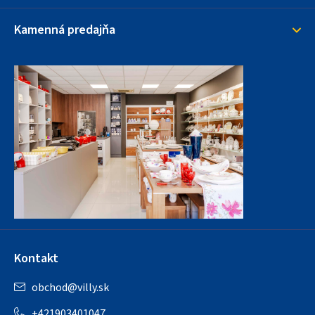
Kamenná predajňa
Kontakt
obchod
@
villy.sk
+421903401047