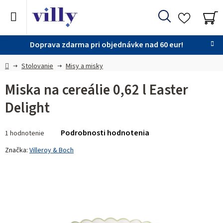
Prejsť
na
Hľadať
obsah
NÁ
KO
Doprava zdarma pri objednávke nad 60 eur!
Domov
Stolovanie
Misy a misky
Miska na cereálie 0,62 l Easter
Delight
Priemerné
Podrobnosti hodnotenia
1 hodnotenie
hodnotenie
produktu
Značka:
Villeroy & Boch
je
5,0
z 5
hviezdičiek.