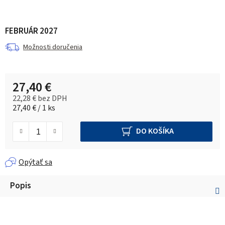
FEBRUÁR 2027
Možnosti doručenia
27,40 €
22,28 € bez DPH
Jednotková cena:
27,40 € / 1 ks
DO KOŠÍKA
Opýtať sa
Popis