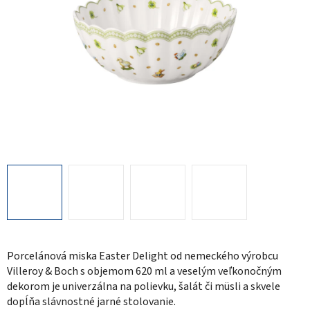
Porcelánová miska Easter Delight od nemeckého výrobcu
Villeroy & Boch s objemom 620 ml a veselým veľkonočným
dekorom je univerzálna na polievku, šalát či müsli a skvele
dopĺňa slávnostné jarné stolovanie.