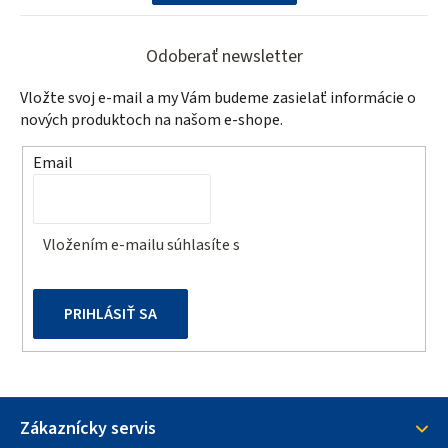
Z
á
Odoberať newsletter
p
Vložte svoj e-mail a my Vám budeme zasielať informácie o
ä
nových produktoch na našom e-shope.
t
Email
i
e
Vložením e-mailu súhlasíte s
podmienkami ochrany
osobných údajov
PRIHLÁSIŤ SA
Zákaznícky servis