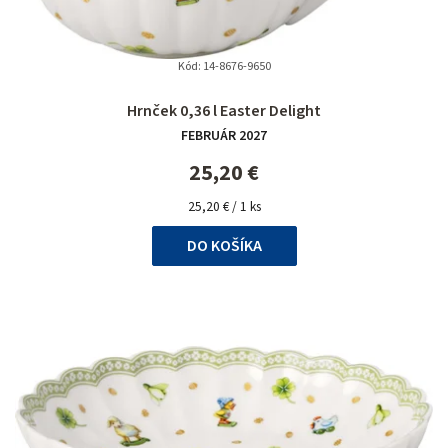
Kód:
14-8676-9650
Priemerné
Hrnček 0,36 l Easter Delight
hodnotenie
FEBRUÁR 2027
produktu
je
25,20 €
5,0
Jednotková
z
25,20 € / 1 ks
cena:
5
DO KOŠÍKA
hviezdičiek.