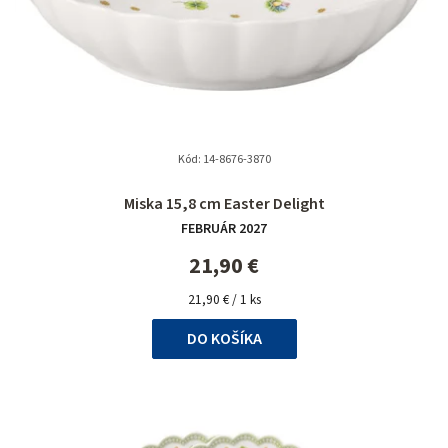
Kód:
14-8676-3870
Priemerné
Miska 15,8 cm Easter Delight
hodnotenie
FEBRUÁR 2027
produktu
je
21,90 €
5,0
Jednotková
z
21,90 € / 1 ks
cena:
5
DO KOŠÍKA
hviezdičiek.