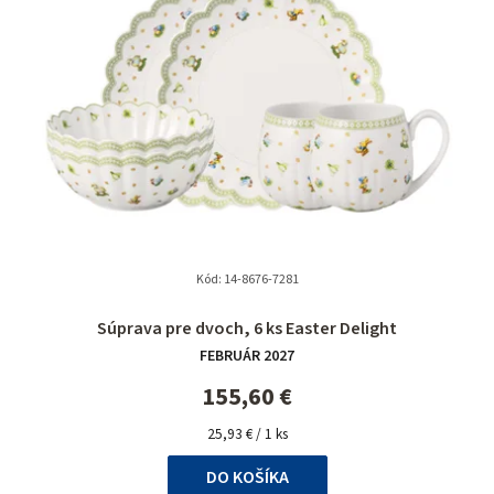
Kód:
14-8676-7281
Priemerné
Súprava pre dvoch, 6 ks Easter Delight
hodnotenie
FEBRUÁR 2027
produktu
je
155,60 €
5,0
Jednotková
z
25,93 € / 1 ks
cena:
5
DO KOŠÍKA
hviezdičiek.