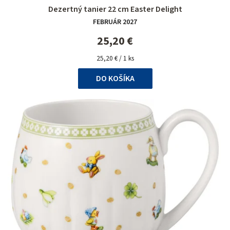
Priemerné
Dezertný tanier 22 cm Easter Delight
hodnotenie
FEBRUÁR 2027
produktu
je
25,20 €
5,0
Jednotková
z
25,20 € / 1 ks
cena:
5
DO KOŠÍKA
hviezdičiek.