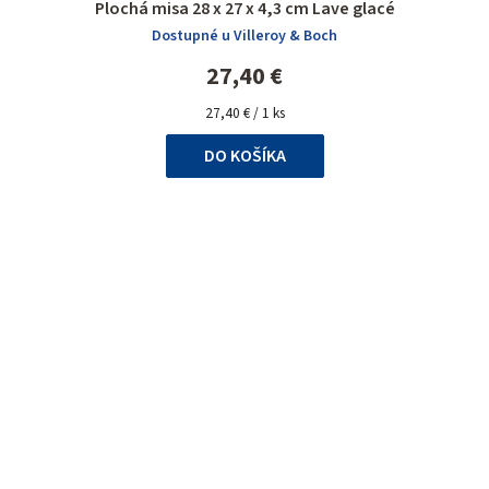
Plochá misa 28 x 27 x 4,3 cm Lave glacé
Dostupné u Villeroy & Boch
27,40 €
Jednotková
27,40 € / 1 ks
cena:
DO KOŠÍKA