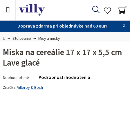
Prejsť
na
Hľadať
obsah
NÁ
KO
Doprava zdarma pri objednávke nad 60 eur!
Domov
Stolovanie
Misy a misky
Miska na cereálie 17 x 17 x 5,5 cm
Lave glacé
Priemerné
Podrobnosti hodnotenia
Neohodnotené
hodnotenie
produktu
Značka:
Villeroy & Boch
je
0,0
z 5
hviezdičiek.