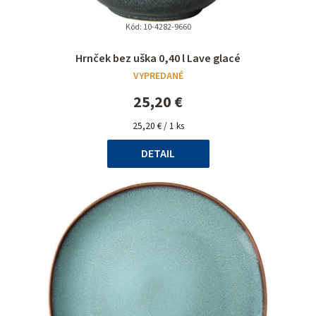
Kód:
10-4282-9660
Hrnček bez uška 0,40 l Lave glacé
VYPREDANÉ
25,20 €
Jednotková
25,20 € / 1 ks
cena:
DETAIL