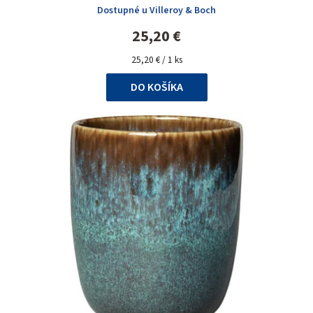
Dostupné u Villeroy & Boch
25,20 €
Jednotková
25,20 € / 1 ks
cena:
DO KOŠÍKA