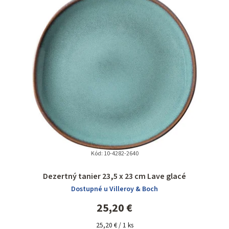
Kód:
10-4282-2640
Dezertný tanier 23,5 x 23 cm Lave glacé
Dostupné u Villeroy & Boch
25,20 €
Jednotková
25,20 € / 1 ks