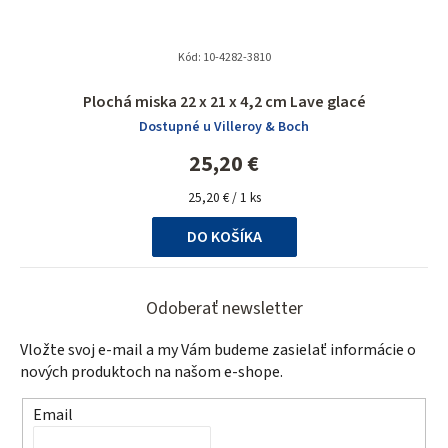
Kód:
10-4282-3810
Plochá miska 22 x 21 x 4,2 cm Lave glacé
Dostupné u Villeroy & Boch
25,20 €
Jednotková
25,20 € / 1 ks
cena:
DO KOŠÍKA
Z
á
Odoberať newsletter
p
Vložte svoj e-mail a my Vám budeme zasielať informácie o
ä
nových produktoch na našom e-shope.
t
Email
i