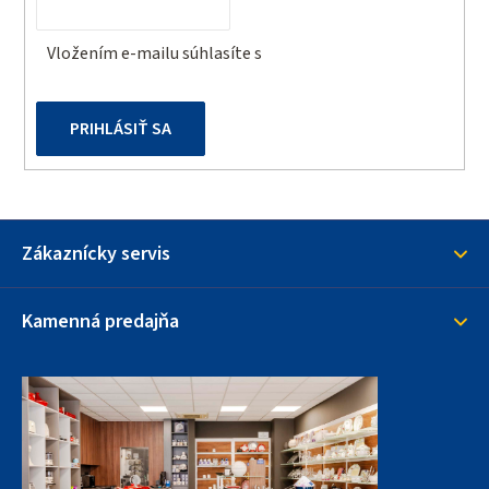
e
Vložením e-mailu súhlasíte s
podmienkami ochrany
osobných údajov
PRIHLÁSIŤ SA
Zákaznícky servis
Kamenná predajňa