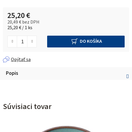
25,20 €
20,49 € bez DPH
Jednotková cena:
25,20 € / 1 ks
DO KOŠÍKA
Opýtať sa
Popis
Súvisiaci tovar