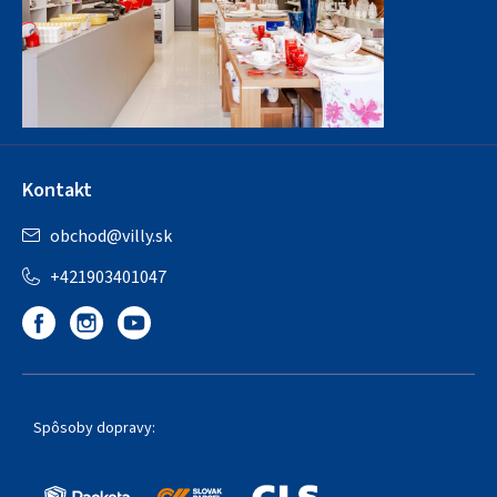
Kontakt
obchod
@
villy.sk
+421903401047
Spôsoby dopravy: