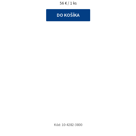
Jednotková
56 € / 1 ks
cena:
DO KOŠÍKA
Kód:
10-4282-3800