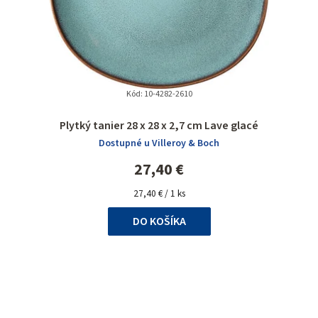
Kód:
10-4282-2610
Plytký tanier 28 x 28 x 2,7 cm Lave glacé
Dostupné u Villeroy & Boch
27,40 €
Jednotková
27,40 € / 1 ks
cena:
DO KOŠÍKA