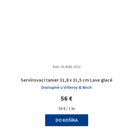
Kód:
10-4282-2910
Servírovací tanier 31,8 x 31,5 cm Lave glacé
Dostupné u Villeroy & Boch
56 €
Jednotková
56 € / 1 ks
cena:
DO KOŠÍKA