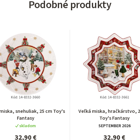
Podobné produkty
Kód:
14-8332-3660
Kód:
14-8332-3661
miska, snehuliak, 25 cm Toy's
Veľká miska, hračkárstvo, 
Fantasy
Toy's Fantasy
skladom
SEPTEMBER 2026
32,90 €
32,90 €