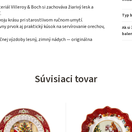
iál Villeroy & Boch si zachováva žiarivý lesk a
.
Typ b
oju krásu pri starostlivom ručnom umytí.
ívny prvok aj praktický kúsok na servírovanie orechov,
Ak si
balen
čnej výzdoby lesný, zimný nádych — originálna
Súvisiaci tovar