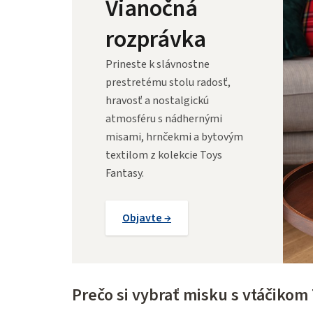
Vianočná
rozprávka
Prineste k slávnostne
prestretému stolu radosť,
hravosť a nostalgickú
atmosféru s nádhernými
misami, hrnčekmi a bytovým
textilom z kolekcie Toys
Fantasy.
Objavte →
Prečo si vybrať misku s vtáčikom 