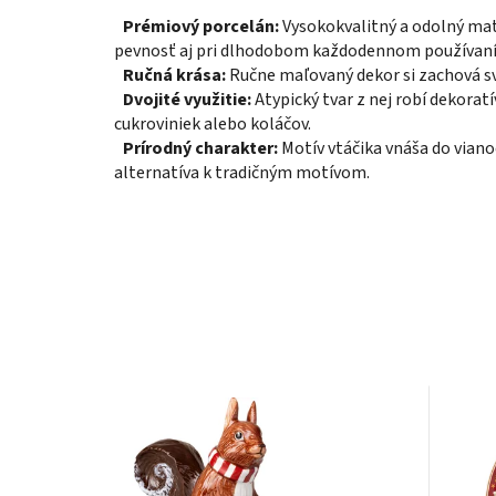
Prémiový porcelán:
Vysokokvalitný a odolný mater
pevnosť aj pri dlhodobom každodennom používaní
Ručná krása:
Ručne maľovaný dekor si zachová sv
Dvojité využitie:
Atypický tvar z nej robí dekorat
cukroviniek alebo koláčov.
Prírodný charakter:
Motív vtáčika vnáša do viano
alternatíva k tradičným motívom.