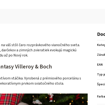
Dod
 na váš stôl čaro rozprávkového vianočného sveta.
Kate
, darčekov a zimných zvieratiek evokujú magickú
Záru
u až po Nový rok.
EAN
antasy Villeroy & Boch
Typ 
otívom vtáčika. Vyrobená z prémiového porcelánu s
dekoratívnym prvkom sviatočného stola.
Špeci
Farba