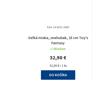
Kód:
14-8332-3660
Veľká miska, snehuliak, 25 cm Toy's
Fantasy
skladom
32,90 €
Jednotková
32,90 € / 1 ks
cena:
DO KOŠÍKA