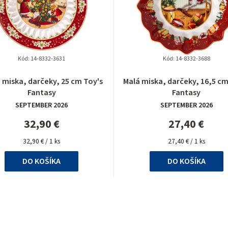
Kód:
14-8332-3631
Kód:
14-8332-3688
 miska, darčeky, 25 cm Toy's
Malá miska, darčeky, 16,5 cm
Fantasy
Fantasy
SEPTEMBER 2026
SEPTEMBER 2026
32,90 €
27,40 €
Jednotková
Jednotková
32,90 € / 1 ks
27,40 € / 1 ks
cena:
cena:
DO KOŠÍKA
DO KOŠÍKA