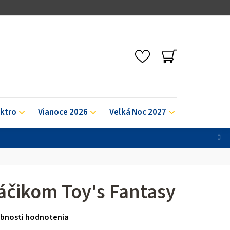
NÁKUPNÝ
KOŠÍK
ektro
Vianoce 2026
Veľká Noc 2027
Výpredaj
táčikom Toy's Fantasy
bnosti hodnotenia