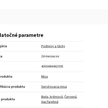
atočné parametre
gória
Podnosy a tácky
ka
24 mesiacov
4003686461505
produktu
Misa
fikácia produktu
Servírovacia misa
Biela, krémová
,
Červená
,
 produktu
Viacfarebná