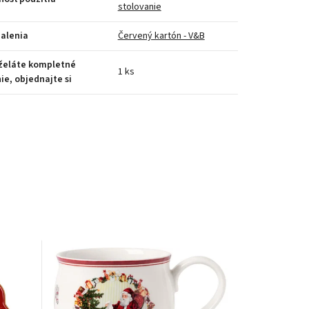
stolovanie
alenia
Červený kartón - V&B
 želáte kompletné
1 ks
ie, objednajte si