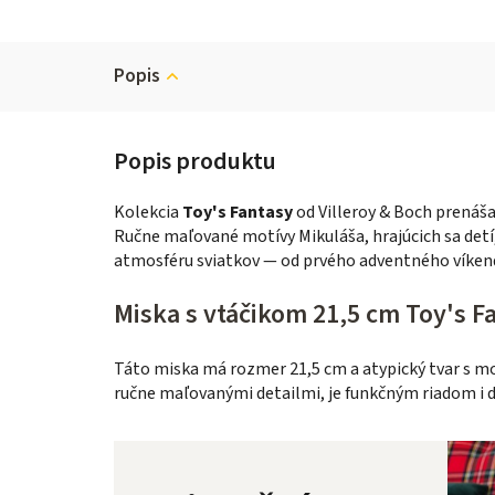
Popis
Kolekcia
Toy's Fantasy
od Villeroy & Boch prenáša
Ručne maľované motívy Mikuláša, hrajúcich sa detí
atmosféru sviatkov — od prvého adventného víkend
Miska s vtáčikom 21,5 cm Toy's F
Táto miska má rozmer 21,5 cm a atypický tvar s m
ručne maľovanými detailmi, je funkčným riadom i 