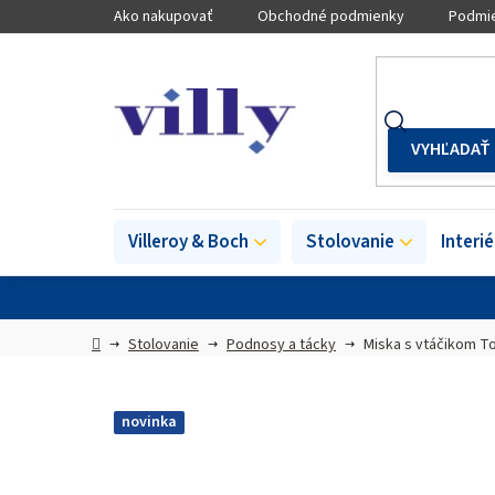
Prejsť
Ako nakupovať
Obchodné podmienky
Podmie
na
obsah
Villeroy & Boch
Stolovanie
Interi
Domov
Stolovanie
Podnosy a tácky
Miska s vtáčikom T
novinka