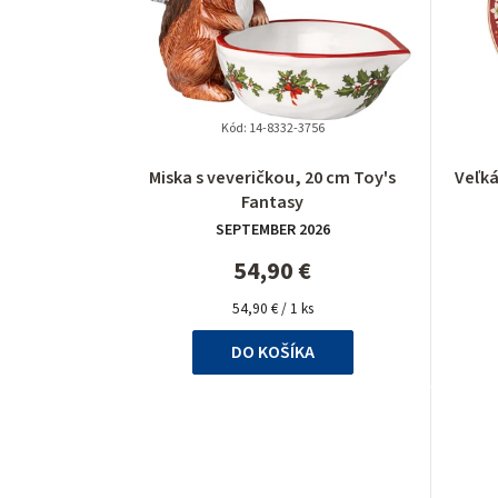
Kód:
14-8332-3756
Miska s veveričkou, 20 cm Toy's
Veľká
Fantasy
SEPTEMBER 2026
54,90 €
Jednotková
54,90 € / 1 ks
cena:
DO KOŠÍKA