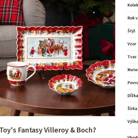
Kolek
Rok v
Štýl
Vzor
Tvar
Mater
Povr
Dĺžk
Šírka
Výšk
Toy's Fantasy Villeroy & Boch?
Vhodn