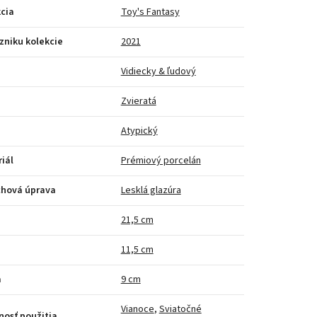
cia
Toy's Fantasy
zniku kolekcie
2021
Vidiecky & ľudový
Zvieratá
Atypický
iál
Prémiový porcelán
chová úprava
Lesklá glazúra
a
21,5 cm
11,5 cm
a
9 cm
Vianoce
,
Sviatočné
osť použitia