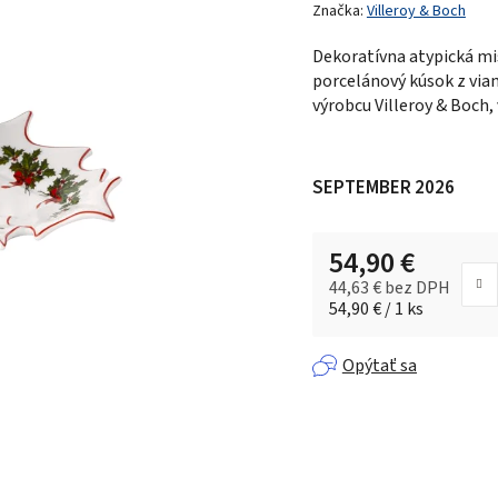
produktu
Značka:
Villeroy & Boch
je
Dekoratívna atypická mi
0,0
porcelánový kúsok z via
z 5
výrobcu Villeroy & Boch,
hviezdičiek.
SEPTEMBER 2026
54,90 €
44,63 € bez DPH
Jednotková cena:
54,90 € / 1 ks
Opýtať sa