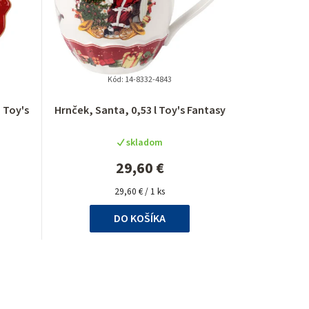
Kód:
14-8332-4843
 Toy's
Hrnček, Santa, 0,53 l Toy's Fantasy
skladom
29,60 €
Jednotková
29,60 € / 1 ks
cena:
DO KOŠÍKA