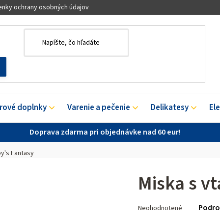
nky ochrany osobných údajov
érové doplnky
Varenie a pečenie
Delikatesy
El
Doprava zdarma pri objednávke nad 60 eur!
oy's Fantasy
Miska s v
Priemerné
Podro
Neohodnotené
hodnotenie