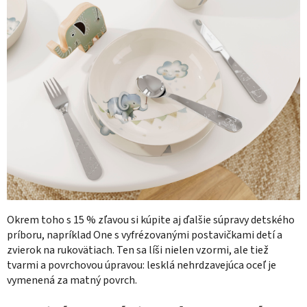
Okrem toho s 15 % zľavou si kúpite aj ďalšie súpravy detského
príboru, napríklad One s vyfrézovanými postavičkami detí a
zvierok na rukovätiach. Ten sa líši nielen vzormi, ale tiež
tvarmi a povrchovou úpravou: lesklá nehrdzavejúca oceľ je
vymenená za matný povrch.