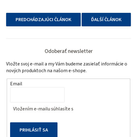
PREDCHÁDZAJÚCI ČLÁNOK
ĎALŠÍ ČLÁNOK
Z
á
Odoberať newsletter
p
Vložte svoj e-mail a my Vám budeme zasielať informácie o
ä
nových produktoch na našom e-shope.
t
Email
i
e
Vložením e-mailu súhlasíte s
podmienkami ochrany
osobných údajov
PRIHLÁSIŤ SA