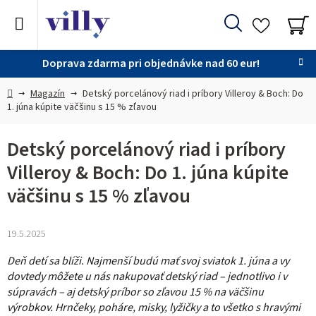
Prejsť
na
Hľadať
obsah
NÁ
KO
Doprava zdarma pri objednávke nad 60 eur!
Domov
Magazín
Detský porcelánový riad i príbory Villeroy & Boch: Do
1. júna kúpite väčšinu s 15 % zľavou
Detský porcelánový riad i príbory
Villeroy & Boch: Do 1. júna kúpite
väčšinu s 15 % zľavou
19.5.2025
Deň detí sa blíži. Najmenší budú mať svoj sviatok 1. júna a vy
dovtedy môžete u nás nakupovať detský riad – jednotlivo i v
súpravách – aj
detský príbor so zľavou 15 % na väčšinu
výrobkov. Hrnčeky, poháre, misky, lyžičky a to všetko s hravými