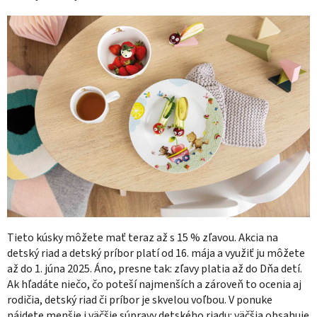
Tieto kúsky môžete mať teraz až s 15 % zľavou. Akcia na
detský riad a detský príbor platí od 16. mája a využiť ju môžete
až do 1. júna 2025. Áno, presne tak: zľavy platia až do Dňa detí.
Ak hľadáte niečo, čo poteší najmenších a zároveň to ocenia aj
rodičia, detský riad či príbor je skvelou voľbou. V ponuke
nájdete menšie i väčšie súpravy detského riadu: väčšia obsahuje