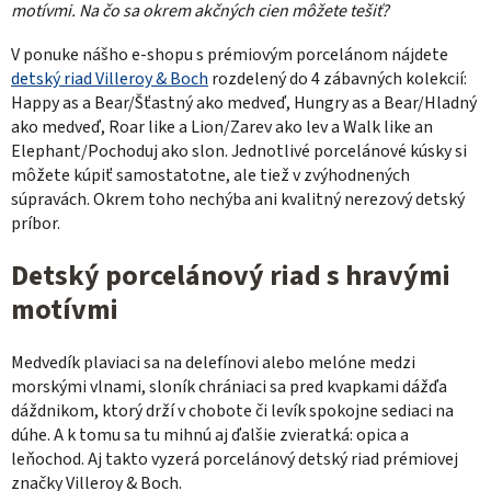
motívmi. Na čo sa okrem akčných cien môžete tešiť?
V ponuke nášho e-shopu s prémiovým porcelánom nájdete
detský riad Villeroy & Boch
rozdelený do 4 zábavných kolekcií:
Happy as a Bear/Šťastný ako medveď, Hungry as a Bear/Hladný
ako medveď, Roar like a Lion/Zarev ako lev a Walk like an
Elephant/Pochoduj ako slon. Jednotlivé porcelánové kúsky si
môžete kúpiť samostatotne, ale tiež v zvýhodnených
súpravách. Okrem toho nechýba ani kvalitný nerezový detský
príbor.
Detský porcelánový riad s hravými
motívmi
Medvedík plaviaci sa na delefínovi alebo melóne medzi
morskými vlnami, sloník chrániaci sa pred kvapkami dážďa
dáždnikom, ktorý drží v chobote či levík spokojne sediaci na
dúhe. A k tomu sa tu mihnú aj ďalšie zvieratká: opica a
leňochod. Aj takto vyzerá porcelánový detský riad prémiovej
značky Villeroy & Boch.