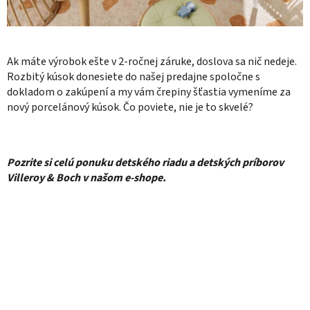
Ak máte výrobok ešte v 2-ročnej záruke, doslova sa nič nedeje.
Rozbitý kúsok donesiete do našej predajne spoločne s
dokladom o zakúpení a my vám črepiny šťastia vymeníme za
nový porcelánový kúsok. Čo poviete, nie je to skvelé?
Pozrite si celú ponuku detského riadu a detských príborov
Villeroy & Boch v našom e-shope.