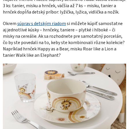
3 ks: tanier, misku a hrnček, väčšia až 7 ks – misku, tanier a
hrnček dopĺňa detský príbor: lyžička, lyžica, vidlička a nožík.
Okrem
súprav s detským riadom
si môžete kúpiť samostatne
aj jednotlivé kúsky – hrnčeky, taniere – plytké i hlboké – či
misky na cereálie. Ak sa rozhodnete pre samotatný porcelán,
čo by ste povedali na to, keby ste kombinovali rôzne kolekcie?
Napríklad hrnček Happy as a Bear, misku Roar like a Lion a
tanier Walk like an Elephant?