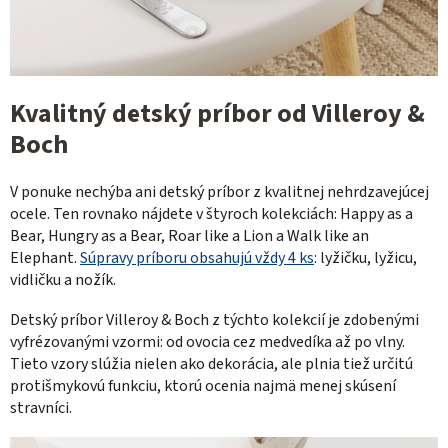
Kvalitný detský príbor od Villeroy &
Boch
V ponuke nechýba ani detský príbor z kvalitnej nehrdzavejúcej
ocele. Ten rovnako nájdete v štyroch kolekciách:
Happy as a
Bear, Hungry as a Bear, Roar like a Lion a Walk like an
Elephant.
Súpravy príboru obsahujú vždy 4 ks
: lyžičku, lyžicu,
vidličku a nožík.
Detský príbor Villeroy & Boch z týchto kolekcií je zdobenými
vyfrézovanými vzormi: od ovocia cez medvedíka až po vlny.
Tieto vzory slúžia nielen ako dekorácia, ale plnia tiež určitú
protišmykovú funkciu, ktorú ocenia najmä menej skúsení
stravníci.