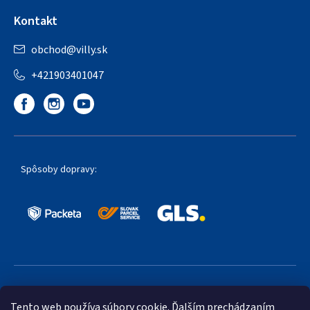
Kontakt
obchod
@
villy.sk
+421903401047
Spôsoby dopravy:
Obľúbené spôsoby platby:
Tento web používa súbory cookie. Ďalším prechádzaním