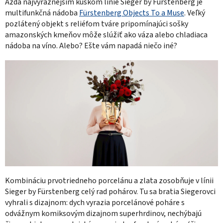
Azda najvýraznejším kúskom línie Sieger by Fürstenberg je
multifunkčná nádoba
Fürstenberg Objects To a Muse
.
Veľký
pozlátený objekt s reliéfom tváre pripomínajúci sošky
amazonských kmeňov môže slúžiť ako váza alebo chladiaca
nádoba na víno. Alebo? Ešte vám napadá niečo iné?
Kombináciu prvotriedneho porcelánu a zlata zosobňuje v línii
Sieger by Fürstenberg celý rad pohárov. Tu sa bratia Siegerovci
vyhrali s dizajnom: dych vyrazia porcelánové poháre s
odvážnym komiksovým dizajnom superhrdinov, nechýbajú