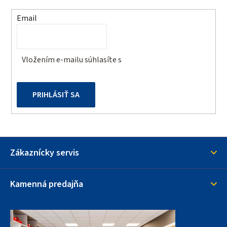
t
Email
i
e
Vložením e-mailu súhlasíte s
podmienkami ochrany
osobných údajov
PRIHLÁSIŤ SA
Zákaznícky servis
Kamenná predajňa