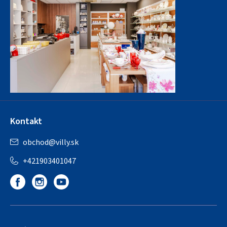
Kontakt
obchod
@
villy.sk
+421903401047