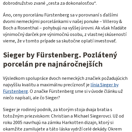
dobrodružstvo zvané „cesta za dokonalosťou“.
Á
no, ceny
porcelánu
Fürstenberg sa v porovnaní s ďalšími
dvomi nemeckými porcelánkami v našej ponuke – Villeroy &
Boch a Rosenthal – pohybujú na vyššej úrovni. Ak však hľadáte
výnimočný darček pre výnimočnú osobu, z vlastnej skúseností
vieme, že v tomto prípade sa skutočne oplatí investovať.
Sieger by
Fürstenberg.
Pozlátený
porcelán pre najnáročnejších
Výsledkom spolupráce dvoch nemeckých značiek požadujúcich
najvyššiu kvalitu a maximálnu precíznosť je
línia Sieger by
Fürstenberg
. O značke Fürstenberg sme si v úvode článku už
niečo napísali, ale čo Sieger?
Sieger je rodinný podnik, za ktorým stoja dvaja bratia s
totožným priezviskom: Christian a Michael Siegerovci. Už od
roku 2005 navrhujú na zámku Harkotten dizajn, ktorý si
okamžite zamilujete a táto láska vydrží celé dekády. Okrem