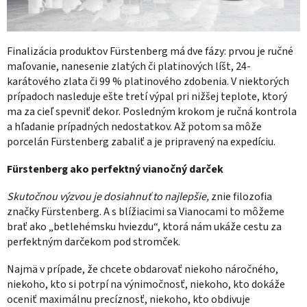
Finalizácia produktov Fürstenberg má dve fázy: prvou je ručné
maľovanie, nanesenie zlatých či platinových líšt, 24-
karátového zlata či 99 % platinového zdobenia. V niektorých
prípadoch nasleduje ešte tretí výpal pri nižšej teplote, ktorý
ma za cieľ spevniť dekor. Posledným krokom je ručná kontrola
a hľadanie prípadných nedostatkov. Až potom sa môže
porcelán Fürstenberg zabaliť a je pripravený na expedíciu.
Fürstenberg ako perfektný vianočný darček
Skutočnou výzvou je dosiahnuť to najlepšie,
znie filozofia
značky
Fürstenberg. A s blížiacimi sa Vianocami to môžeme
brať ako „betlehémsku hviezdu“, ktorá nám ukáže cestu za
perfektným darčekom pod stromček.
Najmä v prípade, že chcete obdarovať niekoho náročného,
niekoho, kto si potrpí na výnimočnosť, niekoho, kto dokáže
oceniť maximálnu precíznosť, niekoho, kto obdivuje