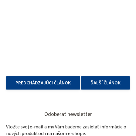
PREDCHÁDZAJÚCI ČLÁNOK
ĎALŠÍ ČLÁNOK
Z
á
Odoberať newsletter
p
Vložte svoj e-mail a my Vám budeme zasielať informácie o
ä
nových produktoch na našom e-shope.