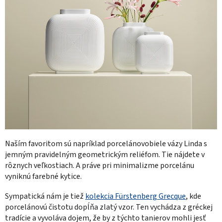
Naším favoritom sú napríklad porcelánovobiele vázy Linda s
jemným pravidelným geometrickým reliéfom. Tie nájdete v
rôznych veľkostiach. A práve pri minimalizme porcelánu
vyniknú farebné kytice.
Sympatická nám je tiež
kolekcia Fürstenberg Grecque
, kde
porcelánovú čistotu dopĺňa zlatý vzor. Ten vychádza z gréckej
tradície a vyvoláva dojem, že by z týchto tanierov mohli jesť