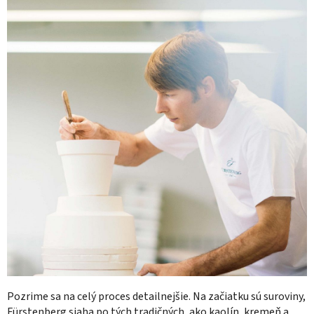
Pozrime sa na celý proces detailnejšie. Na začiatku sú suroviny,
Fürstenberg siaha po tých tradičných, ako kaolín, kremeň a