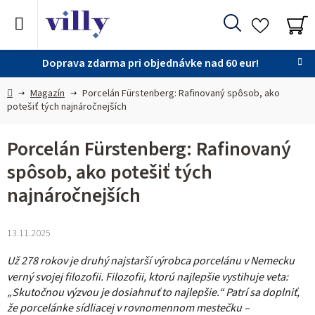
Prejsť
na
Hľadať
obsah
NÁ
KO
Doprava zdarma pri objednávke nad 60 eur!
Domov
Magazín
Porcelán Fürstenberg: Rafinovaný spôsob, ako
potešiť tých najnáročnejších
Porcelán Fürstenberg: Rafinovaný
spôsob, ako potešiť tých
najnáročnejších
13.11.2025
Už 278 rokov je druhý najstarší výrobca porcelánu v Nemecku
verný svojej filozofii.
Filozofii, ktorú
najlepšie vystihuje veta:
„Skutočnou výzvou je dosiahnuť to najlepšie.“
Patrí sa doplniť,
že p
orcelánke sídliacej v rovnomennom mestečku –