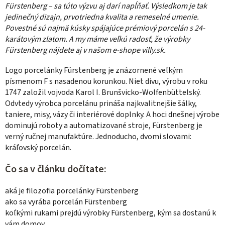
Fürstenberg –
sa túto výzvu aj
darí napĺňať. Výsledkom je
tak
jedinečný dizajn, prvotriedna kvalita a remeselné umenie.
Povestné sú najmä kúsky spájajúce prémiový porcelán s 24-
karátovým zlatom. A my máme veľkú radosť, že výrobky
Fürstenberg nájdete aj v našom e-shope villy.sk.
Logo porcelánky
F
ürstenberg je znázornené veľkým
písmenom F s nasadenou korunkou. Niet divu, výrobu v roku
1747 založil vojvoda Karol I. Brunšvicko-Wolfenbüttelský.
Odvtedy výrobca porcelánu prináša najkvalitnejšie šálky,
taniere, misy, vázy či interiérové doplnky. A hoci dnešnej výrobe
dominujú roboty a automatizované stroje, Fürstenberg je
verný ručnej manufaktúre.
Jednoducho, dvomi slovami:
kráľovský porcelán.
Čo sa v článku dočítate:
aká je filozofia porcelánky
Fürstenberg
ako sa vyrába porcelán
Fürstenberg
koľkými rukami prejdú výrobky
Fürstenberg, kým sa dostanú k
vám domov