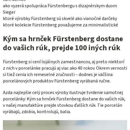
ako vyzerá spolupráca Fürstenbergu s dizajnérskym duom
Sieger
ktoré výrobky Fürstenberg sú skvelé ako vianočné darčeky
ktoré kolekcie Fürstenberg považujeme za minimalistické
Kým sa hrnček Fürstenberg dostane
do vašich rúk, prejde 100 iných rúk
Fürstenberg si cení lojálnych zamestnancov, aj preto niektorí
z nich v porcelánke pracujú aj viac ako 40 rokov. Okrem vernosti
si tiež cenia ich remeselné zručnosti – dodnes je väčšina
porcelánových produktov Fürstenberg vyrábaná ručne.
Azda najlepšie celý proces výroby ilustruje tvrdenie samotnej
porcelánky: Kým sa hrnček Fürstenberg dostane do vašich rúk,
v našej manufaktúre prejde stovkou ďalších rúk. Tie porcelán
vyrábajú, zdobia, kontrolujú, balia.