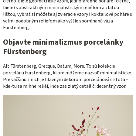
čierno-biele geometrické vzory, jednofarebné poháre (čierne,
biele) s abstraktným minimalistickým reliéfom a zlatou
lištou, vybrať si môžete aj zvieracie vzory i koktailové poháre s
veľmi podobným reliéfom ako vyššie spomínaná váza
Fürstenberg.
Objavte minimalizmus porcelánky
Fürstenberg
Alt Fürstenberg, Grecque, Datum, More. To sú kolekcie
porcelánu
Fürstenberg, ktoré môžeme nazvať minimalistické.
Pre väčšinu z nich je hlavným dekorom porcelánová čistota –
kde-tu sa mihne reliéf, inde zas zlatý detail či decentný vzor.