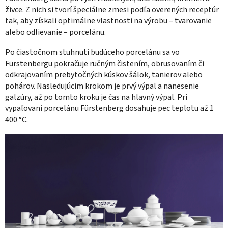
živce. Z nich si tvorí špeciálne zmesi podľa overených receptúr
tak, aby získali optimálne vlastnosti na výrobu – tvarovanie
alebo odlievanie – porcelánu.
Po čiastočnom stuhnutí budúceho porcelánu sa vo
Fürstenbergu pokračuje ručným čistením, obrusovaním či
odkrajovaním prebytočných kúskov šálok, tanierov alebo
pohárov. Nasledujúcim krokom je prvý výpal a nanesenie
galzúry, až po tomto kroku je čas na hlavný výpal. Pri
vypaľovaní porcelánu Fürstenberg dosahuje pec teplotu až 1
400
°C
.