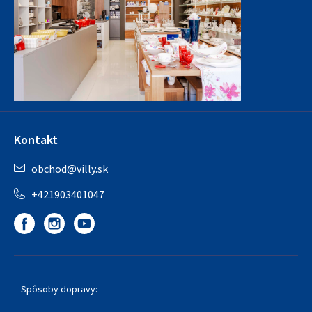
Kontakt
obchod
@
villy.sk
+421903401047
Spôsoby dopravy: