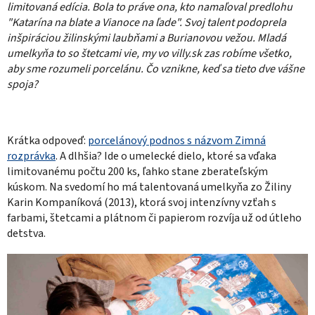
limitovaná edícia. Bola to práve ona, kto namaľoval predlohu
"Katarína na blate a Vianoce na ľade". Svoj talent podoprela
inšpiráciou žilinskými laubňami a Burianovou vežou. Mladá
umelkyňa to so štetcami vie, my vo villy.sk zas robíme všetko,
aby sme rozumeli porcelánu. Čo vznikne, keď sa tieto dve vášne
spoja?
Krátka odpoveď:
porcelánový podnos s názvom Zimná
rozprávka
. A dlhšia? Ide o umelecké dielo, ktoré sa vďaka
limitovanému počtu 200 ks, ľahko stane zberateľským
kúskom. Na svedomí ho má talentovaná umelkyňa zo Žiliny
Karin Kompaníková (2013), ktorá svoj intenzívny vzťah s
farbami, štetcami a plátnom či papierom rozvíja už od útleho
detstva.