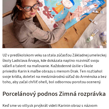
Už v predškolskom veku sa stala zúčasťou Základnej umeleckej
školy Ladislava Árvaya, kde dokázala naplno rozvinúť svoju
vášeň a talent na maľovanie. Každodenné úsilie v škole
priviedlo Karin k maľbe obrazu s menom Drak. Ten roztiahol
svoje krídla, doletel na medzinárodnú súťaž do Arménska a bez
toho, aby začal chŕliť oheň, bol odbornou porotou ocenený.
Porcelánový podnos Zimná rozprávka
Keď sme vo villy.sk prvýkrát videli Karinin obraz s názvom