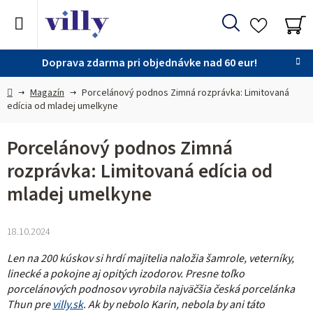
Prejsť
na
Hľadať
obsah
NÁ
KO
Doprava zdarma pri objednávke nad 60 eur!
Domov
Magazín
Porcelánový podnos Zimná rozprávka: Limitovaná
edícia od mladej umelkyne
Porcelánový podnos Zimná
rozprávka: Limitovaná edícia od
mladej umelkyne
18.10.2024
Len na 200 kúskov si hrdí majitelia naložia šamrole, veterníky,
linecké a pokojne aj opitých izodorov. Presne toľko
porcelánových podnosov vyrobila najväčšia česká porcelánka
Thun pre
villy.sk
. Ak by nebolo Karin, nebola by ani táto