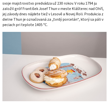
svoje majstrovstvo predvádza už 230 rokov. V roku 1794 ju
založil gróf František Josef Thun v meste Klášterec nad Ohří,
jej závody dnes nájdete tiež v Lesově a Novej Roli. Produkcia z
dielne Thun je označovaná za
„tvrdý porcelán“, ktorý sa páli v
peciach pri teplote
1405 °C.