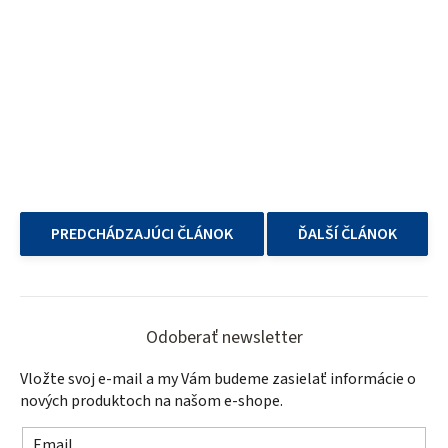
PREDCHÁDZAJÚCI ČLÁNOK
ĎALŠÍ ČLÁNOK
Z
á
Odoberať newsletter
p
Vložte svoj e-mail a my Vám budeme zasielať informácie o
ä
nových produktoch na našom e-shope.
t
Email