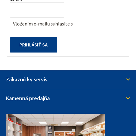
i
e
Vložením e-mailu súhlasíte s
podmienkami ochrany
osobných údajov
PRIHLÁSIŤ SA
Zákaznícky servis
Kamenná predajňa