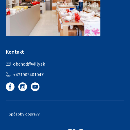
Kontakt
obchod
@
villy.sk
+421903401047
Spôsoby dopravy: