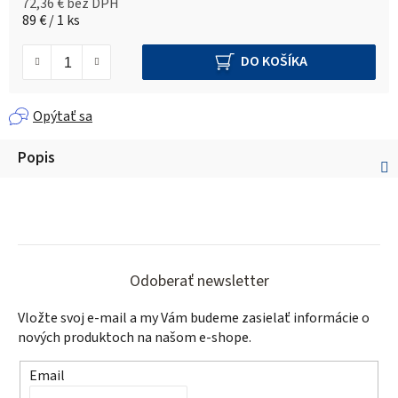
72,36 € bez DPH
Jednotková cena:
89 € / 1 ks
DO KOŠÍKA
Opýtať sa
Popis
Z
á
Odoberať newsletter
p
Vložte svoj e-mail a my Vám budeme zasielať informácie o
ä
nových produktoch na našom e-shope.
t
Email
i