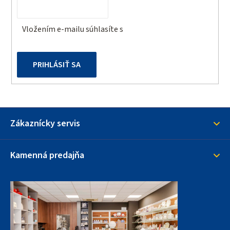
e
Vložením e-mailu súhlasíte s
podmienkami ochrany
osobných údajov
PRIHLÁSIŤ SA
Zákaznícky servis
Kamenná predajňa