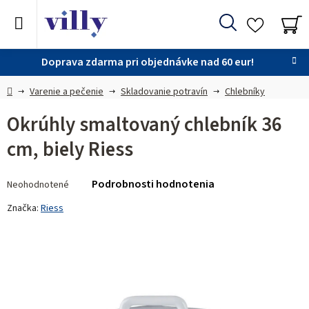
Prejsť
na
Hľadať
obsah
NÁ
KO
Doprava zdarma pri objednávke nad 60 eur!
Domov
Varenie a pečenie
Skladovanie potravín
Chlebníky
Okrúhly smaltovaný chlebník 36
cm, biely Riess
Priemerné
Podrobnosti hodnotenia
Neohodnotené
hodnotenie
produktu
Značka:
Riess
je
0,0
z 5
hviezdičiek.