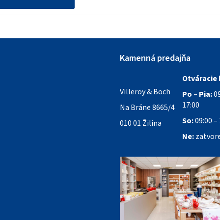
Kamenná predajňa
Otváracie 
Villeroy & Boch
Po – Pia:
09
17:00
Na Bráne 8665/4
So:
09:00 – 
010 01 Žilina
Ne:
zatvor