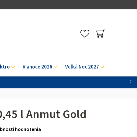
NÁKUPNÝ
KOŠÍK
ektro
Vianoce 2026
Veľká Noc 2027
Výpredaj
,45 l Anmut Gold
bnosti hodnotenia