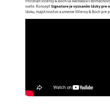
Porcelán Villeroy & Boch sa nachádza v domácnost
svete. Koncept
Signature je vyznaním lásky pre 
lásku, majstrovstvo a umenie Villeroy & Boch pre p