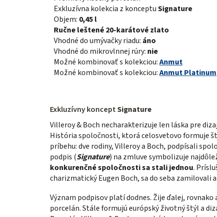
Exkluzívna kolekcia z konceptu
Signature
Objem:
0,45 l
Ručne leštené 20-karátové zlato
Vhodné do umývačky riadu:
áno
Vhodné do mikrovlnnej rúry:
nie
Možné kombinovať s kolekciou:
Anmut
Možné kombinovať s kolekciou:
Anmut Platinum
Exkluzívny koncept
Signature
Villeroy & Boch necharakterizuje len láska pre diz
História spoločnosti, ktorá celosvetovo formuje 
príbehu: dve rodiny, Villeroy a Boch, podpísali spo
podpis (
Signature
) na zmluve symbolizuje najdôleži
konkurenčné spoločnosti sa stali jednou
. Prísl
charizmatický Eugen Boch, sa do seba zamilovali a
Význam podpisov platí dodnes. Žije ďalej, rovnako 
porcelán. Stále formujú európský životný štýl a di