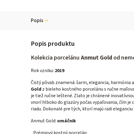
Popis
Kolekcia porcelánu
Anmut Gold
od nem
Rok vzniku:
2019
Čistý pôvab znamená: šarm, elegancia, harmónia a 
Gold
z bieleho kostného porcelánu s ručne maľov
je tiež ručne leštené. Zlato je chránené inovatívno
vnorí hlboko do glazúry počas vypaľovania, čím je
riadu. Dokonalé pre tých, ktorí majú radi eleganciu 
Anmut Gold:
omáčnik
Prémiový kostný porcelán