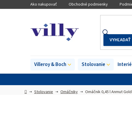
Prejsť
Ako nakupovať
Obchodné podmienky
Podmie
na
obsah
Villeroy & Boch
Stolovanie
Interi
Domov
Stolovanie
Omáčniky
Omáčnik 0,45 l Anmut Gold