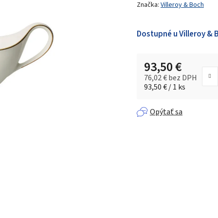
produktu
Značka:
Villeroy & Boch
je
0,0
Dostupné u Villeroy & 
z 5
hviezdičiek.
93,50 €
76,02 € bez DPH
Jednotková cena:
93,50 € / 1 ks
Opýtať sa