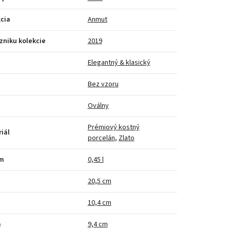
cia
Anmut
zniku kolekcie
2019
Elegantný & klasický
Bez vzoru
Oválny
Prémiový kostný
iál
porcelán
,
Zlato
m
0,45 l
a
20,5 cm
10,4 cm
a
9,4 cm