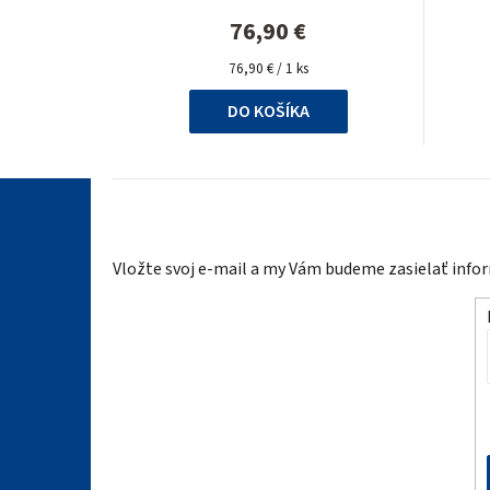
76,90 €
Jednotková
76,90 € / 1 ks
cena:
DO KOŠÍKA
Z
á
Vložte svoj e-mail a my Vám budeme zasielať inf
p
ä
t
i
e