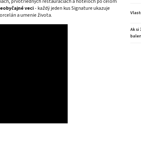
iach, prvotriednych reštauráciách a hoteloch po celom
neobyčajné veci
- každý jeden kus Signature ukazuje
Vlast
orcelán a umenie života.
Ak si
balen