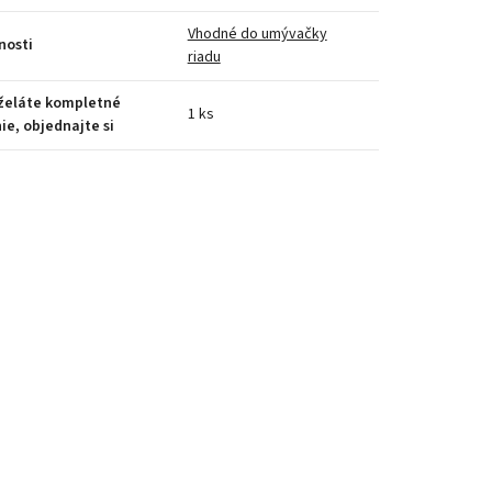
Vhodné do umývačky
nosti
riadu
 želáte kompletné
1 ks
ie, objednajte si