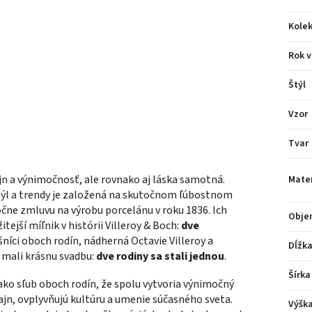
Kolek
Rok v
Štýl
Vzor
Tvar
ajn a výnimočnosť, ale rovnako aj láska samotná.
Mater
štýl a trendy je založená na skutočnom ľúbostnom
ločne zmluvu na výrobu porcelánu v roku 1836. Ich
Obje
tejší míľnik v histórii Villeroy & Boch:
dve
ušníci oboch rodín, nádherná Octavie Villeroy a
Dĺžk
 mali krásnu svadbu:
dve rodiny sa stali jednou
.
Šírka
ako sľub oboch rodín, že spolu vytvoria výnimočný
zajn, ovplyvňujú kultúru a umenie súčasného sveta.
Výšk