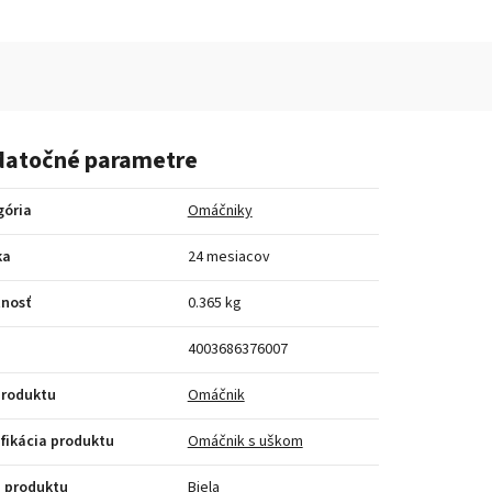
atočné parametre
gória
Omáčniky
ka
24 mesiacov
nosť
0.365 kg
4003686376007
produktu
Omáčnik
fikácia produktu
Omáčnik s uškom
 produktu
Biela