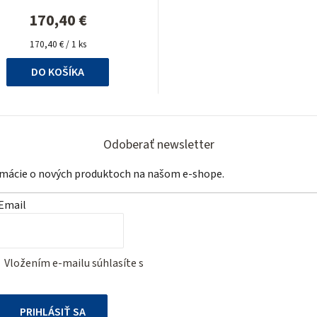
170,40 €
Jednotková
170,40 € / 1 ks
cena:
DO KOŠÍKA
Odoberať newsletter
ormácie o nových produktoch na našom e-shope.
Email
Vložením e-mailu súhlasíte s
podmienkami ochrany osobných
údajov
PRIHLÁSIŤ SA