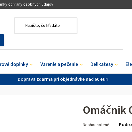
nky ochrany osobných údajov
érové doplnky
Varenie a pečenie
Delikatesy
El
Doprava zdarma pri objednávke nad 60 eur!
Omáčnik 0
Priemerné
Podro
Neohodnotené
hodnotenie