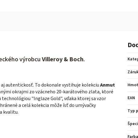
Dod
eckého výrobcu
Villeroy & Boch
.
Kate
Záru
aj autentickosť. To dokonale vystihuje kolekciu
Anmut
Hmot
anými okrajmi zo vzácneho 20-karátového zlata, ktoré
EAN
u technológiou "Inglaze Gold", vďaka ktorej sa vzor
 chránené a celá kolekcia môže ísť do umývačky
Typ 
a kvalitu.
Špeci
Farba