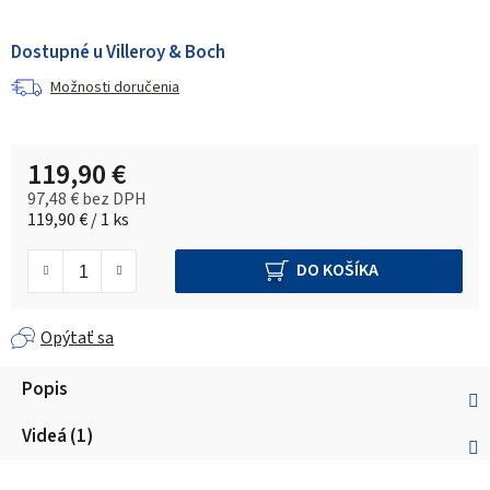
Dostupné u Villeroy & Boch
Možnosti doručenia
119,90 €
97,48 € bez DPH
Jednotková cena:
119,90 € / 1 ks
DO KOŠÍKA
Opýtať sa
Popis
Videá (1)