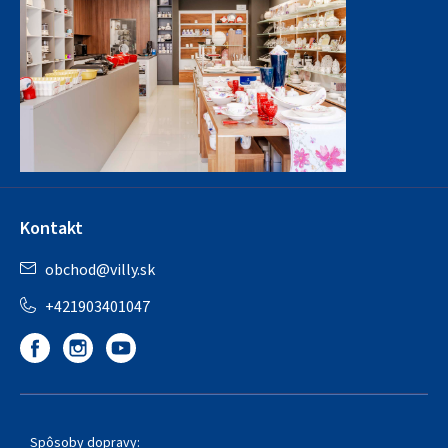
Kontakt
obchod
@
villy.sk
+421903401047
Spôsoby dopravy: