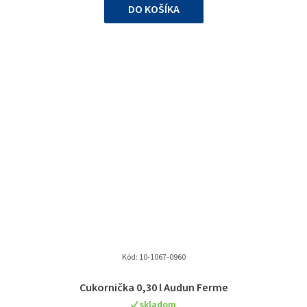
DO KOŠÍKA
Kód:
10-1067-0960
Priemerné
Cukornička 0,30 l Audun Ferme
hodnotenie
skladom