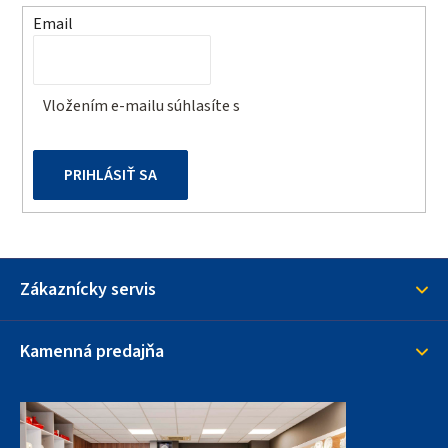
t
Email
i
e
Vložením e-mailu súhlasíte s
podmienkami ochrany
osobných údajov
PRIHLÁSIŤ SA
Zákaznícky servis
Kamenná predajňa