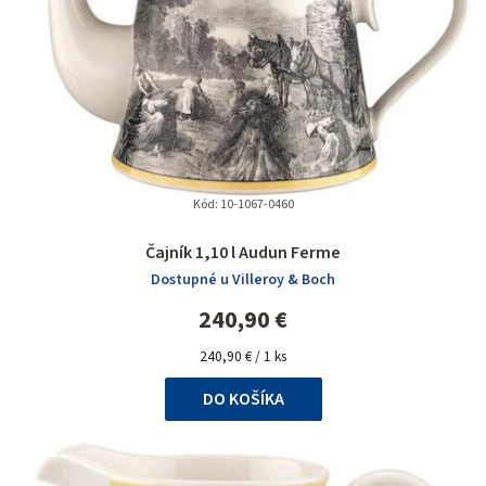
Kód:
10-1067-0460
Priemerné
Čajník 1,10 l Audun Ferme
hodnotenie
Dostupné u Villeroy & Boch
produktu
je
240,90 €
5,0
Jednotková
z
240,90 € / 1 ks
cena:
5
DO KOŠÍKA
hviezdičiek.