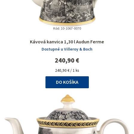
Kód:
10-1067-0070
Priemerné
Kávová kanvica 1,30 l Audun Ferme
hodnotenie
Dostupné u Villeroy & Boch
produktu
je
240,90 €
5,0
Jednotková
z
240,90 € / 1 ks
cena:
5
DO KOŠÍKA
hviezdičiek.