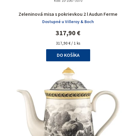
Kód:
10-1067-3070
Zeleninová misa s pokrievkou 2 l Audun Ferme
Dostupné u Villeroy & Boch
317,90 €
Jednotková
317,90 € / 1 ks
cena:
DO KOŠÍKA