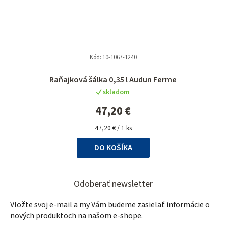
Kód:
10-1067-1240
Priemerné
Raňajková šálka 0,35 l Audun Ferme
hodnotenie
skladom
produktu
je
47,20 €
5,0
Jednotková
z
47,20 € / 1 ks
cena:
5
DO KOŠÍKA
hviezdičiek.
Z
á
Odoberať newsletter
p
Vložte svoj e-mail a my Vám budeme zasielať informácie o
ä
nových produktoch na našom e-shope.