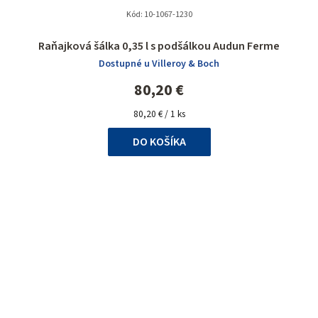
Kód:
10-1067-1230
Priemerné
Raňajková šálka 0,35 l s podšálkou Audun Ferme
hodnotenie
Dostupné u Villeroy & Boch
produktu
je
80,20 €
5,0
Jednotková
z
80,20 € / 1 ks
cena:
5
DO KOŠÍKA
hviezdičiek.