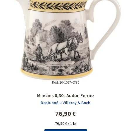
Kód:
10-1067-0780
Mliečnik 0,30 l Audun Ferme
Dostupné u Villeroy & Boch
76,90 €
Jednotková
76,90 € / 1 ks
cena: