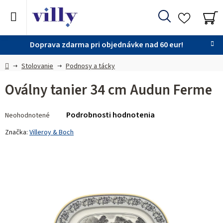
Prejsť
na
Hľadať
obsah
NÁ
KO
Doprava zdarma pri objednávke nad 60 eur!
Domov
Stolovanie
Podnosy a tácky
Oválny tanier 34 cm Audun Ferme
Priemerné
Podrobnosti hodnotenia
Neohodnotené
hodnotenie
produktu
Značka:
Villeroy & Boch
je
0,0
z 5
hviezdičiek.