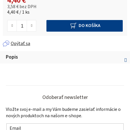
4,40 €
3,58 € bez DPH
Jednotková cena:
4,40 € / 1 ks
DO KOŠÍKA
Opýtať sa
Popis
Z
á
Odoberať newsletter
p
Vložte svoj e-mail a my Vám budeme zasielať informácie o
ä
nových produktoch na našom e-shope.
t
Email