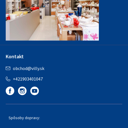
Kontakt
obchod
@
villy.sk
+421903401047
Spôsoby dopravy: