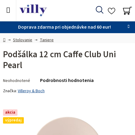
Prejsť
na
Hľadať
obsah
NÁ
KO
Doprava zdarma pri objednávke nad 60 eur!
Domov
Stolovanie
Taniere
Podšálka 12 cm Caffe Club Uni
Pearl
Priemerné
Podrobnosti hodnotenia
Neohodnotené
hodnotenie
produktu
Značka:
Villeroy & Boch
je
0,0
z 5
akcia
hviezdičiek.
výpredaj