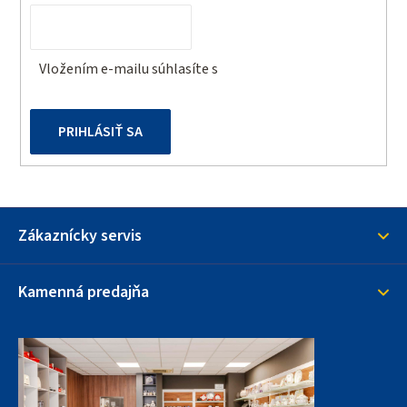
i
e
Vložením e-mailu súhlasíte s
podmienkami ochrany
osobných údajov
PRIHLÁSIŤ SA
Zákaznícky servis
Kamenná predajňa