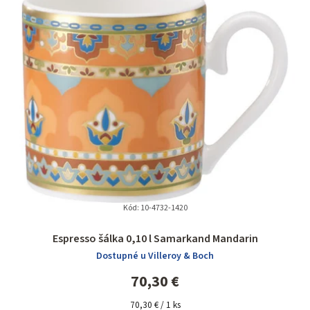
Kód:
10-4732-1420
Priemerné
Espresso šálka 0,10 l Samarkand Mandarin
hodnotenie
Dostupné u Villeroy & Boch
produktu
je
70,30 €
5,0
Jednotková
z
70,30 € / 1 ks