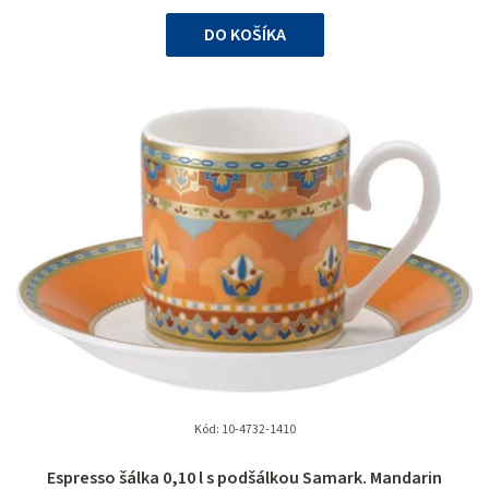
cena:
5
DO KOŠÍKA
hviezdičiek.
Kód:
10-4732-1410
Espresso šálka 0,10 l s podšálkou Samark. Mandarin