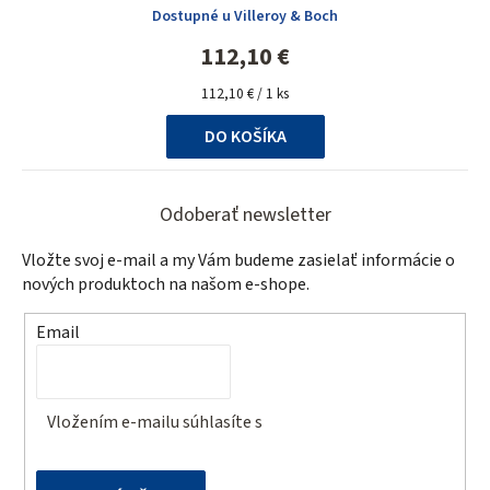
Dostupné u Villeroy & Boch
112,10 €
Jednotková
112,10 € / 1 ks
cena:
DO KOŠÍKA
Z
á
Odoberať newsletter
p
Vložte svoj e-mail a my Vám budeme zasielať informácie o
ä
nových produktoch na našom e-shope.
t
Email
i
e
Vložením e-mailu súhlasíte s
podmienkami ochrany
osobných údajov