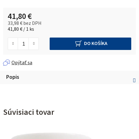
41,80 €
33,98 € bez DPH
Jednotková cena:
41,80 € / 1 ks
DO KOŠÍKA
Opýtať sa
Popis
Súvisiaci tovar