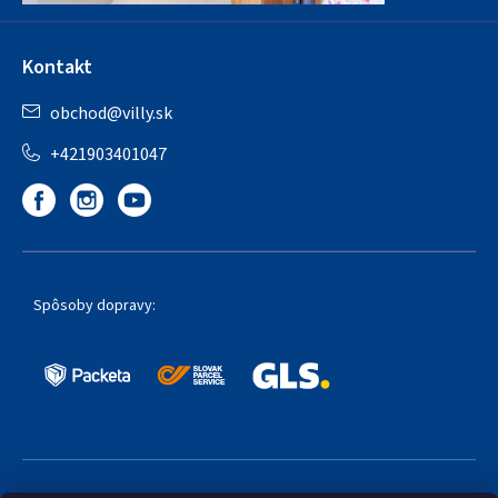
Kontakt
obchod
@
villy.sk
+421903401047
Spôsoby dopravy: