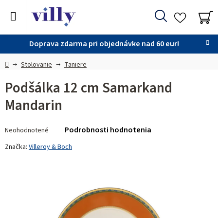
Prejsť
na
Hľadať
obsah
NÁ
KO
Doprava zdarma pri objednávke nad 60 eur!
Domov
Stolovanie
Taniere
Podšálka 12 cm Samarkand
Mandarin
Priemerné
Podrobnosti hodnotenia
Neohodnotené
hodnotenie
produktu
Značka:
Villeroy & Boch
je
0,0
z 5
hviezdičiek.