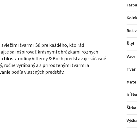
Farba
Kolek
Rok v
Štýl
sviežimi tvarmi. Sú pre každého, kto rád
chajte sa inšpirovať krásnymi obrázkami rôznych
Vzor
ka
like.
z rodiny Villeroy & Boch predstavuje súčasné
ý, ručne vyrábaný a s prirodzenými tvarmi a
Tvar
anie podľa vlastných predstáv.
Mater
Dĺžk
Šírka
Výšk