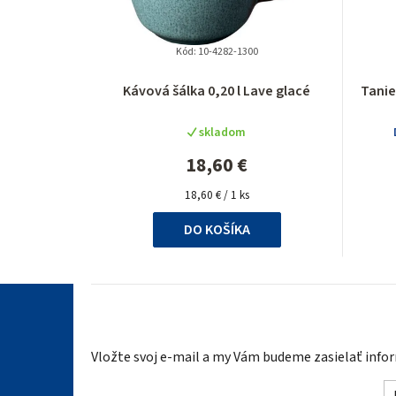
Kód:
10-4282-1300
Kávová šálka 0,20 l Lave glacé
Tanie
skladom
18,60 €
Jednotková
18,60 € / 1 ks
cena:
DO KOŠÍKA
Z
á
Vložte svoj e-mail a my Vám budeme zasielať inf
p