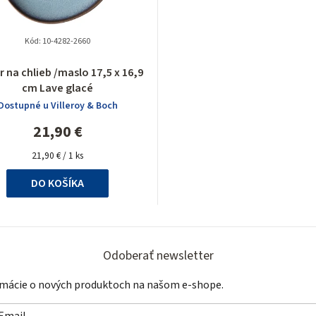
Kód:
10-4282-2660
r na chlieb /maslo 17,5 x 16,9
cm Lave glacé
Dostupné u Villeroy & Boch
21,90 €
Jednotková
21,90 € / 1 ks
cena:
DO KOŠÍKA
Odoberať newsletter
ormácie o nových produktoch na našom e-shope.
Email