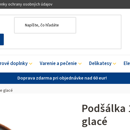
nky ochrany osobných údajov
érové doplnky
Varenie a pečenie
Delikatesy
El
Doprava zdarma pri objednávke nad 60 eur!
ve glacé
Podšálka 
glacé