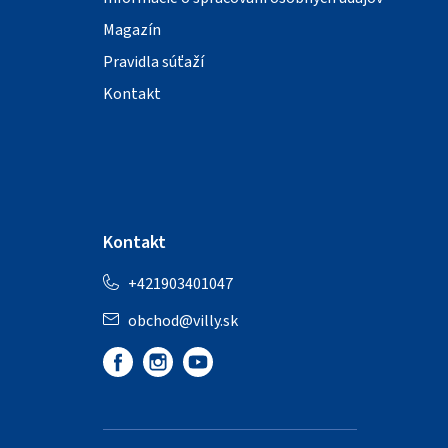
Magazín
Pravidla súťaží
Kontakt
Kontakt
+421903401047
obchod
@
villy.sk