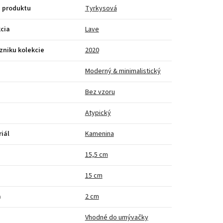
 produktu
Tyrkysová
cia
Lave
zniku kolekcie
2020
Moderný & minimalistický
Bez vzoru
Atypický
iál
Kamenina
a
15,5 cm
15 cm
a
2 cm
Vhodné do umývačky