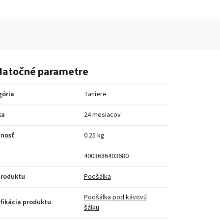
atočné parametre
gória
Taniere
ka
24 mesiacov
nosť
0.25 kg
4003686403680
produktu
Podšálka
Podšálka pod kávovú
fikácia produktu
šálku