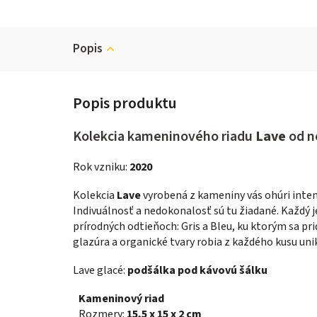
Popis
Kolekcia kameninového riadu
Lave
od 
Rok vzniku:
2020
Kolekcia
Lave
vyrobená z kameniny vás ohúri inte
Indivuálnosť a nedokonalosť sú tu žiadané. Každý j
prírodných odtieňoch: Gris a Bleu, ku ktorým sa pr
glazúra a organické tvary robia z každého kusu uni
Lave glacé:
podšálka pod kávovú šálku
Kameninový riad
Rozmery:
15,5 x 15 x 2 cm