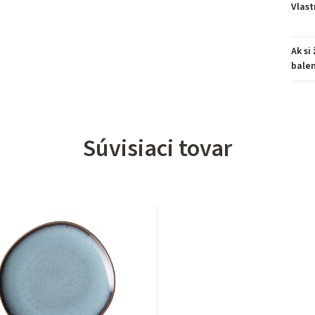
Vlast
Ak si
balen
Súvisiaci tovar