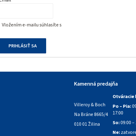
Vložením e-mailu súhlasíte s
podmienkami ochrany osobných
údajov
PRIHLÁSIŤ SA
Kamenná predajňa
Otváracie 
Villeroy & Boch
Po – Pia:
09
17:00
Na Bráne 8665/4
So:
09:00 – 
010 01 Žilina
Ne:
zatvor