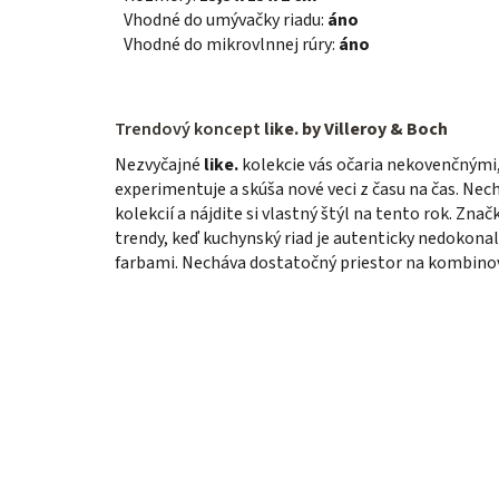
Vhodné do umývačky riadu:
áno
Vhodné do mikrovlnnej rúry:
áno
Trendový koncept
like. by Villeroy & Boch
Nezvyčajné
like.
kolekcie vás očaria nekovenčnými, 
experimentuje a skúša nové veci z času na čas. Ne
kolekcií a nájdite si vlastný štýl na tento rok. Znač
trendy, keď kuchynský riad je autenticky nedokonal
farbami. Necháva dostatočný priestor na kombinov