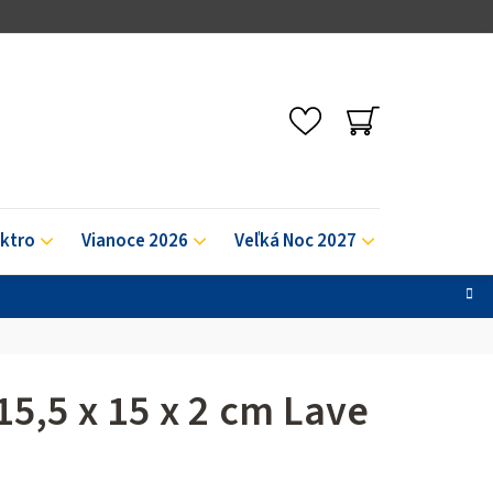
NÁKUPNÝ
KOŠÍK
ektro
Vianoce 2026
Veľká Noc 2027
Výpredaj
15,5 x 15 x 2 cm Lave