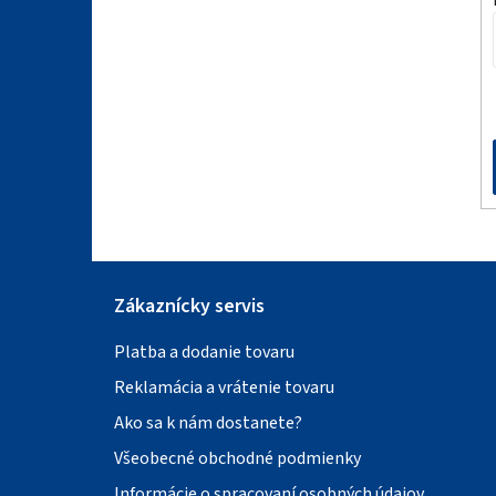
ä
t
i
e
Zákaznícky servis
Platba a dodanie tovaru
Reklamácia a vrátenie tovaru
Ako sa k nám dostanete?
Všeobecné obchodné podmienky
Informácie o spracovaní osobných údajov