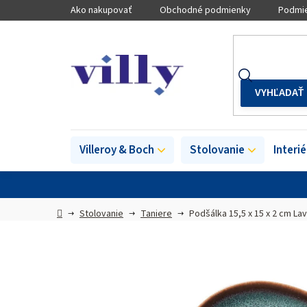
Prejsť
Ako nakupovať
Obchodné podmienky
Podmie
na
obsah
Villeroy & Boch
Stolovanie
Interi
Domov
Stolovanie
Taniere
Podšálka 15,5 x 15 x 2 cm La