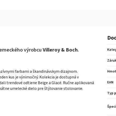
Dod
nemeckého výrobcu
Villeroy & Boch
.
Kate
Záru
nzívnymi farbami a škandinávskym dizajnom.
Hmot
eden kus je výnimočný. Kolekcia je dostupná v
EAN
idali trendové odtiene Beige a Glacé. Ručne aplikovaná
kátne umelecké dielo pre štýlovanie stolovanie.
Typ 
Špeci