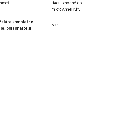
nosti
riadu
,
Vhodné do
mikrovlnnej rúry
 želáte kompletné
6 ks
ie, objednajte si