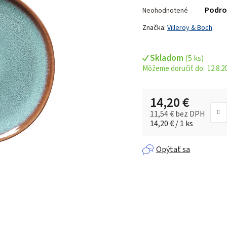
Priemerné
Podro
Neohodnotené
hodnotenie
produktu
Značka:
Villeroy & Boch
je
0,0
Skladom
(
5 ks
)
z 5
12.8.2
hviezdičiek.
14,20 €
11,54 € bez DPH
Jednotková cena:
14,20 € / 1 ks
Opýtať sa